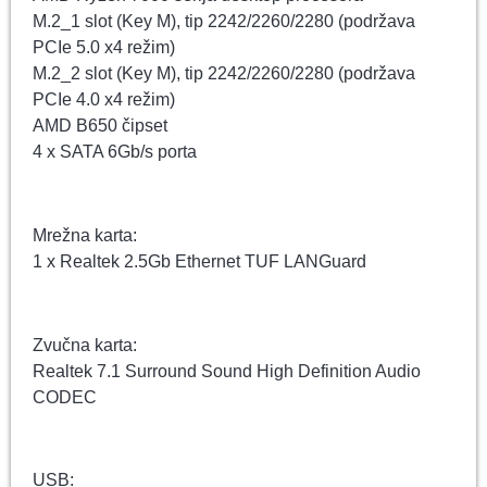
M.2_1 slot (Key M), tip 2242/2260/2280 (podržava
PCIe 5.0 x4 režim)
M.2_2 slot (Key M), tip 2242/2260/2280 (podržava
PCIe 4.0 x4 režim)
AMD B650 čipset
4 x SATA 6Gb/s porta
Mrežna karta:
1 x Realtek 2.5Gb Ethernet TUF LANGuard
Zvučna karta:
Realtek 7.1 Surround Sound High Definition Audio
CODEC
USB: