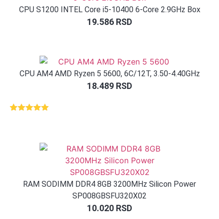
CPU S1200 INTEL Core i5-10400 6-Core 2.9GHz Box
19.586
RSD
CPU AM4 AMD Ryzen 5 5600, 6C/12T, 3.50-4.40GHz
18.489
RSD
Ocenjeno
3
5.00
od 5
na osnovu
ocene
kupca
RAM SODIMM DDR4 8GB 3200MHz Silicon Power
SP008GBSFU320X02
10.020
RSD