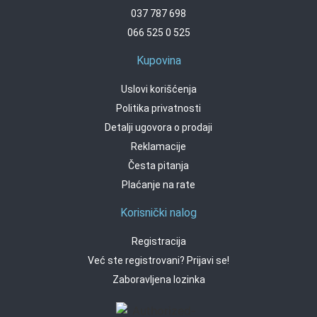
037 787 698
066 525 0 525
Kupovina
Uslovi korišćenja
Politika privatnosti
Detalji ugovora o prodaji
Reklamacije
Česta pitanja
Plaćanje na rate
Korisnički nalog
Registracija
Već ste registrovani? Prijavi se!
Zaboravljena lozinka