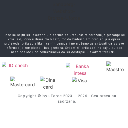
Cene na sajtu su iskazane u dinarima sa uračunatim porezom, a plaćanje se
vrši isključivo u dinarima.Nastojimo da budemo što precizniji u opisu
proizvoda, prikazu slika i samih cena, ali ne možemo garantovati da su sve
informacije kompletne i bez grešaka. Svi artikli prikazani na sajtu su deo
naše ponude i ne podrazumeva da su dostupni u svakom trenutku.
Copyright © by uForce 2023 – 2026 . Sva prava su
zadržana.