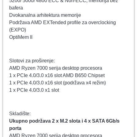
5200/ 5000/ 4800 ECC & Non-ECC, memorija bez
bafera
Dvokanalna arhitektura memorije
Podržava AMD EXTended profile za overclocking
(EXPO)
OptiMem II
Slotovi za proširenje:
AMD Ryzen 7000 serija desktop procesora
1 x PCIe 4.0/3.0 x16 slot AMD B650 Chipset
1 x PCIe 4.0/3.0 x16 slot (podržava x4 režim)
1 x PCIe 4.0/3.0 x1 slot
Skladište:
Ukupno podržava 2 x M.2 slota i 4 x SATA 6Gb/s
porta
AMD Ryzen 7000 serija desktop procesora