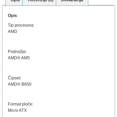
Opis
Tip procesora:
AMD
Podnožje:
AMD® AM5
Čipset:
AMD® B650
Format ploče:
Micro ATX