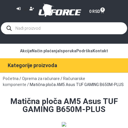
or
0
0
RSD
Akcije
Način plaćanja
Isporuka
Podrška
Kontakt
Kategorije proizvoda
Početna
/
Oprema za računare
/
Računarske
komponente
/ Matična ploča AM5 Asus TUF GAMING B650M-PLUS
Matična ploča AM5 Asus TUF
GAMING B650M-PLUS