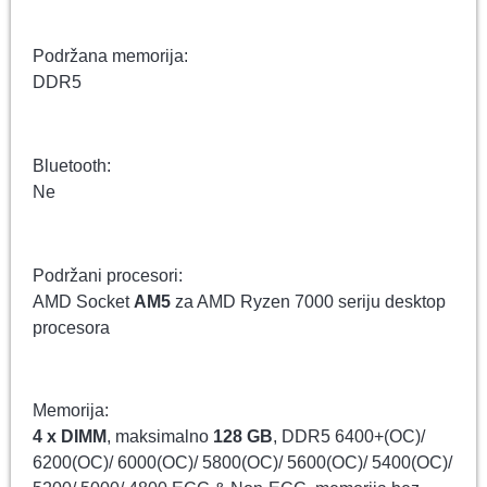
Podržana memorija:
DDR5
Bluetooth:
Ne
Podržani procesori:
AMD Socket
AM5
za AMD Ryzen 7000 seriju desktop
procesora
Memorija:
4 x DIMM
, maksimalno
128 GB
, DDR5 6400+(OC)/
6200(OC)/ 6000(OC)/ 5800(OC)/ 5600(OC)/ 5400(OC)/