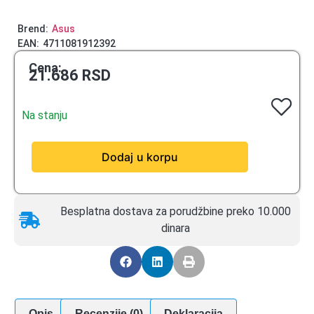
Brend:
Asus
EAN:
4711081912392
Cena:
21.686
RSD
Na stanju
Dodaj u korpu
Besplatna dostava za porudžbine preko 10.000
dinara
Opis
Recenzije (0)
Deklaracija