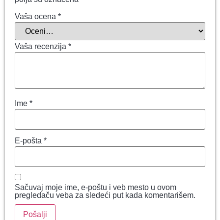
Vaša ocena
*
Vaša recenzija
*
Ime
*
E-pošta
*
Sačuvaj moje ime, e-poštu i veb mesto u ovom
pregledaču veba za sledeći put kada komentarišem.