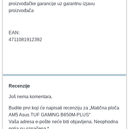
proizvođačke garancije uz garantnu izjavu
proizvođača
EAN:
4711081912392
Recenzije
Još nema komentara.
Budite prvi koji će napisati recenziju za „Matična ploča
AM5 Asus TUF GAMING B650M-PLUS“
Vaša adresa e-pošte neće biti objavljena.
Neophodna
polja su označena
*