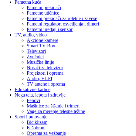
Pametna kuća
Pametni prekidači
Pametne utičnice
Pametni prekidači za roletne i zavese
Pametni regulatori osvetljenja i dimeri
Pametni uređaji i senzor
TV, audio, video
Akcione kamere
Smart TV Box
Televizori
Zvučnici
Muzičke linije
Nosači za televizor
Projektori i oprema
Audio, HI-FI
TV antene i oprema
Edukativne kartice
Nega tela, lepota i zdravlje
Fenovi
Mašinice za šišanje i trimeri
Vage za merenje telesne težine
Sport i putovanje
Biciklizam
Kišobrani
Oprema za vežbanje