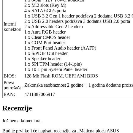
2 x M.2 slots (Key M)
4 x SATA 6Gb/s porta
1 x USB 3.2 Gen 1 header podržava 2 dodatna USB 3.2 
2 x USB 2.0 headers podržava 3 dodatna USB 2.0 porta
Interni
2 x Addressable Gen 2 headera
konektori:
1 x Aura RGB header
1 x Clear CMOS header
1 x COM Port header
1 x Front Panel Audio header (AAFP)
1 x S/PDIF Out header
1 x Speaker header
1 x SPI TPM header (14-1pin)
1 x 10-1 pin System Panel header
BIOS:
128 Mb Flash ROM, UEFI AMI BIOS
Prava
Zakonska saobraznost 2 godine + 1 godina dodatne proizv
potrošača:
EAN:
4711387006917
Recenzije
Još nema komentara.
Budite prvi koji će napisati recenziju za „Maticna ploca ASUS