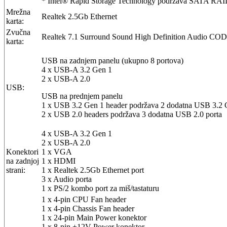
* Intel® Rapid Storage Technology podržava SATA RAID
Mrežna
Realtek 2.5Gb Ethernet
karta:
Zvučna
Realtek 7.1 Surround Sound High Definition Audio CO
karta:
USB na zadnjem panelu (ukupno 8 portova)
4 x USB-A 3.2 Gen 1
2 x USB-A 2.0
USB:
USB na prednjem panelu
1 x USB 3.2 Gen 1 header podržava 2 dodatna USB 3.2 
2 x USB 2.0 headers podržava 3 dodatna USB 2.0 porta
4 x USB-A 3.2 Gen 1
2 x USB-A 2.0
Konektori
1 x VGA
na zadnjoj
1 x HDMI
strani:
1 x Realtek 2.5Gb Ethernet port
3 x Audio porta
1 x PS/2 kombo port za miš/tastaturu
1 x 4-pin CPU Fan header
1 x 4-pin Chassis Fan header
1 x 24-pin Main Power konektor
1 x 8-pin +12V Power konektor