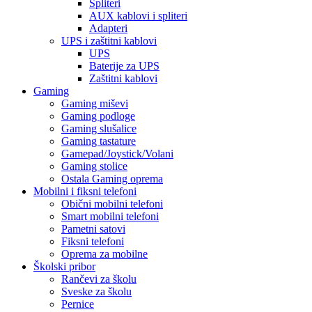
Spliteri
AUX kablovi i spliteri
Adapteri
UPS i zaštitni kablovi
UPS
Baterije za UPS
Zaštitni kablovi
Gaming
Gaming miševi
Gaming podloge
Gaming slušalice
Gaming tastature
Gamepad/Joystick/Volani
Gaming stolice
Ostala Gaming oprema
Mobilni i fiksni telefoni
Obični mobilni telefoni
Smart mobilni telefoni
Pametni satovi
Fiksni telefoni
Oprema za mobilne
Školski pribor
Rančevi za školu
Sveske za školu
Pernice