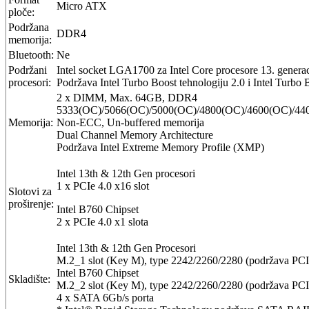
Micro ATX
ploče:
Podržana
DDR4
memorija:
Bluetooth:
Ne
Podržani
Intel socket LGA1700 za Intel Core procesore 13. generaci
procesori:
Podržava Intel Turbo Boost tehnologiju 2.0 i Intel Turbo
2 x DIMM, Max. 64GB, DDR4
5333(OC)/5066(OC)/5000(OC)/4800(OC)/4600(OC)/440
Memorija:
Non-ECC, Un-buffered memorija
Dual Channel Memory Architecture
Podržava Intel Extreme Memory Profile (XMP)
Intel 13th & 12th Gen procesori
1 x PCIe 4.0 x16 slot
Slotovi za
proširenje:
Intel B760 Chipset
2 x PCIe 4.0 x1 slota
Intel 13th & 12th Gen Procesori
M.2_1 slot (Key M), type 2242/2260/2280 (podržava PCI
Intel B760 Chipset
Skladište:
M.2_2 slot (Key M), type 2242/2260/2280 (podržava PCI
4 x SATA 6Gb/s porta