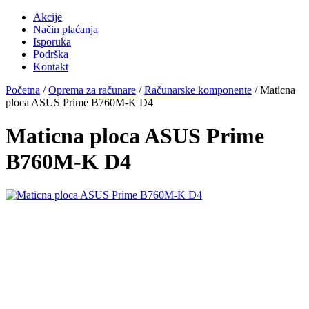
Akcije
Način plaćanja
Isporuka
Podrška
Kontakt
Početna
/
Oprema za računare
/
Računarske komponente
/ Maticna
ploca ASUS Prime B760M-K D4
Maticna ploca ASUS Prime
B760M-K D4