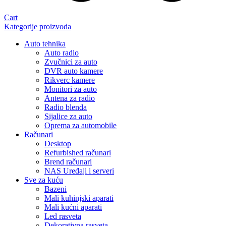
Cart
Kategorije proizvoda
Auto tehnika
Auto radio
Zvučnici za auto
DVR auto kamere
Rikverc kamere
Monitori za auto
Antena za radio
Radio blenda
Sijalice za auto
Oprema za automobile
Računari
Desktop
Refurbished računari
Brend računari
NAS Uređaji i serveri
Sve za kuću
Bazeni
Mali kuhinjski aparati
Mali kućni aparati
Led rasveta
Dekorativna rasveta