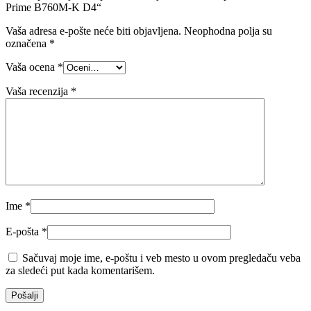
Prime B760M-K D4“
Vaša adresa e-pošte neće biti objavljena.
Neophodna polja su
označena
*
Vaša ocena
*
Vaša recenzija
*
Ime
*
E-pošta
*
Sačuvaj moje ime, e-poštu i veb mesto u ovom pregledaču veba
za sledeći put kada komentarišem.