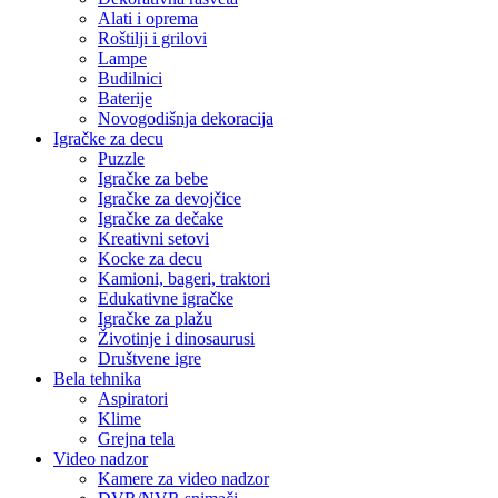
Alati i oprema
Roštilji i grilovi
Lampe
Budilnici
Baterije
Novogodišnja dekoracija
Igračke za decu
Puzzle
Igračke za bebe
Igračke za devojčice
Igračke za dečake
Kreativni setovi
Kocke za decu
Kamioni, bageri, traktori
Edukativne igračke
Igračke za plažu
Životinje i dinosaurusi
Društvene igre
Bela tehnika
Aspiratori
Klime
Grejna tela
Video nadzor
Kamere za video nadzor