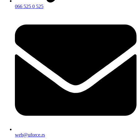
066 525 0 525
web@uforce.rs