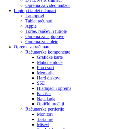
DVR/NVR snimači
Oprema za video nadzor
Laptop i tablet računari
Laptopovi
Tablet računari
Apple
Torbe, rančevi i futrole
Oprema za laptopove
Oprema za tablete
Oprema za računare
Računarske komponente
Grafičke karte
Matične ploče
Procesori
Memorije
Hard diskovi
SSD
Hladnjaci i oprema
Kućišta
Napajanja
Optički uređaji
Računarske periferije
Monitori
Tastature
Miševi