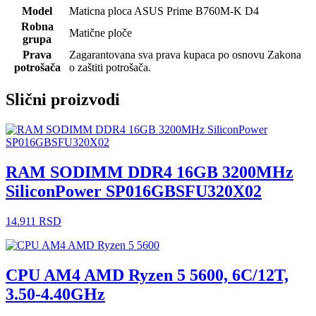
Model
Maticna ploca ASUS Prime B760M-K D4
Robna
Matične ploče
grupa
Prava
Zagarantovana sva prava kupaca po osnovu Zakona
potrošača
o zaštiti potrošača.
Slični proizvodi
RAM SODIMM DDR4 16GB 3200MHz
SiliconPower SP016GBSFU320X02
14.911
RSD
CPU AM4 AMD Ryzen 5 5600, 6C/12T,
3.50-4.40GHz