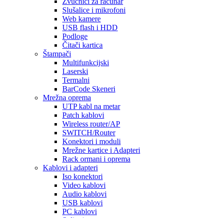
Zvučnici za računar
Slušalice i mikrofoni
Web kamere
USB flash i HDD
Podloge
Čitači kartica
Štampači
Multifunkcijski
Laserski
Termalni
BarCode Skeneri
Mrežna oprema
UTP kabl na metar
Patch kablovi
Wireless router/AP
SWITCH/Router
Konektori i moduli
Mrežne kartice i Adapteri
Rack ormani i oprema
Kablovi i adapteri
Iso konektori
Video kablovi
Audio kablovi
USB kablovi
PC kablovi