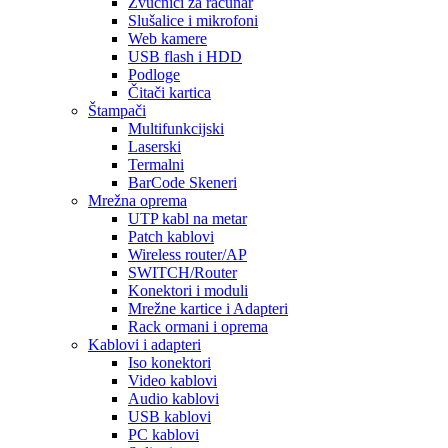
Zvučnici za računar
Slušalice i mikrofoni
Web kamere
USB flash i HDD
Podloge
Čitači kartica
Štampači
Multifunkcijski
Laserski
Termalni
BarCode Skeneri
Mrežna oprema
UTP kabl na metar
Patch kablovi
Wireless router/AP
SWITCH/Router
Konektori i moduli
Mrežne kartice i Adapteri
Rack ormani i oprema
Kablovi i adapteri
Iso konektori
Video kablovi
Audio kablovi
USB kablovi
PC kablovi