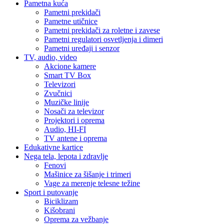
Pametna kuća
Pametni prekidači
Pametne utičnice
Pametni prekidači za roletne i zavese
Pametni regulatori osvetljenja i dimeri
Pametni uređaji i senzor
TV, audio, video
Akcione kamere
Smart TV Box
Televizori
Zvučnici
Muzičke linije
Nosači za televizor
Projektori i oprema
Audio, HI-FI
TV antene i oprema
Edukativne kartice
Nega tela, lepota i zdravlje
Fenovi
Mašinice za šišanje i trimeri
Vage za merenje telesne težine
Sport i putovanje
Biciklizam
Kišobrani
Oprema za vežbanje