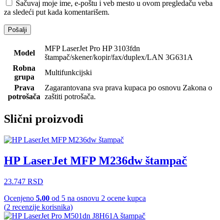
Sačuvaj moje ime, e-poštu i veb mesto u ovom pregledaču veba
za sledeći put kada komentarišem.
MFP LaserJet Pro HP 3103fdn
Model
štampač/skener/kopir/fax/duplex/LAN 3G631A
Robna
Multifunkcijski
grupa
Prava
Zagarantovana sva prava kupaca po osnovu Zakona o
potrošača
zaštiti potrošača.
Slični proizvodi
HP LaserJet MFP M236dw štampač
23.747
RSD
Ocenjeno
5.00
od 5 na osnovu
2
ocene kupca
(
2
recenzije korisnika)