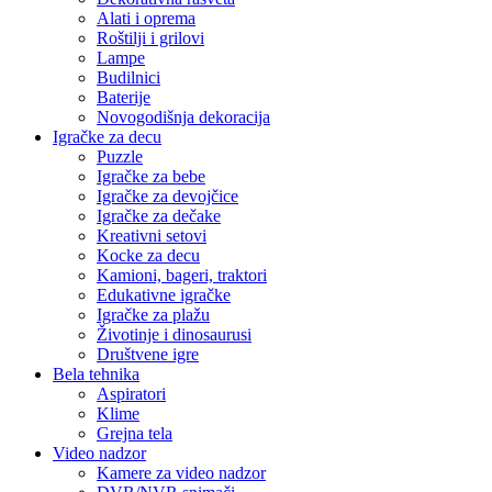
Alati i oprema
Roštilji i grilovi
Lampe
Budilnici
Baterije
Novogodišnja dekoracija
Igračke za decu
Puzzle
Igračke za bebe
Igračke za devojčice
Igračke za dečake
Kreativni setovi
Kocke za decu
Kamioni, bageri, traktori
Edukativne igračke
Igračke za plažu
Životinje i dinosaurusi
Društvene igre
Bela tehnika
Aspiratori
Klime
Grejna tela
Video nadzor
Kamere za video nadzor