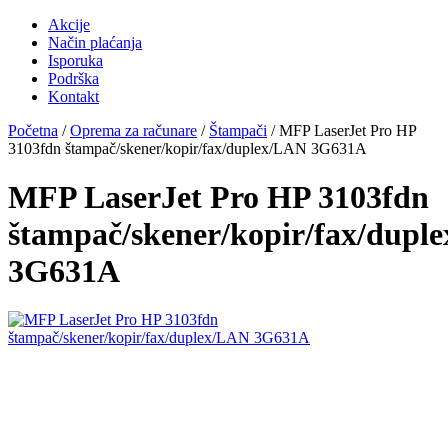
Akcije
Način plaćanja
Isporuka
Podrška
Kontakt
Početna
/
Oprema za računare
/
Štampači
/ MFP LaserJet Pro HP
3103fdn štampač/skener/kopir/fax/duplex/LAN 3G631A
MFP LaserJet Pro HP 3103fdn
štampač/skener/kopir/fax/dupl
3G631A