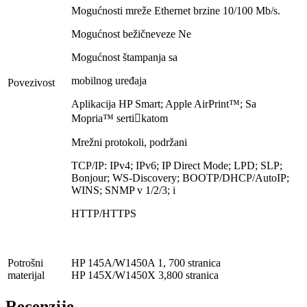
Mogućnosti mreže Ethernet brzine 10/100 Mb/s.
Mogućnost bežičneveze Ne
Mogućnost štampanja sa
mobilnog uređaja
Povezivost
Aplikacija HP Smart; Apple AirPrint™; Sa
Mopria™ sertikatom
Mrežni protokoli, podržani
TCP/IP: IPv4; IPv6; IP Direct Mode; LPD; SLP;
Bonjour; WS-Discovery; BOOTP/DHCP/AutoIP;
WINS; SNMP v 1/2/3; i
HTTP/HTTPS
Potrošni
HP 145A/W1450A 1, 700 stranica
materijal
HP 145X/W1450X 3,800 stranica
Recenzije