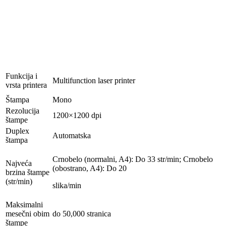
Funkcija i
Multifunction laser printer
vrsta printera
Štampa
Mono
Rezolucija
1200×1200 dpi
štampe
Duplex
Automatska
štampa
Crnobelo (normalni, A4): Do 33 str/min; Crnobelo
Najveća
(obostrano, A4): Do 20
brzina štampe
(str/min)
slika/min
Maksimalni
mesečni obim
do 50,000 stranica
štampe