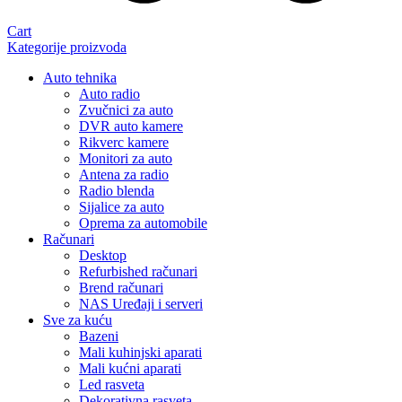
Cart
Kategorije proizvoda
Auto tehnika
Auto radio
Zvučnici za auto
DVR auto kamere
Rikverc kamere
Monitori za auto
Antena za radio
Radio blenda
Sijalice za auto
Oprema za automobile
Računari
Desktop
Refurbished računari
Brend računari
NAS Uređaji i serveri
Sve za kuću
Bazeni
Mali kuhinjski aparati
Mali kućni aparati
Led rasveta
Dekorativna rasveta