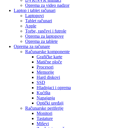
DVR/NVR snimači
Oprema za video nadzor
Laptop i tablet računari
Laptopovi
Tablet računari
Apple
Torbe, rančevi i futrole
Oprema za laptopove
Oprema za tablete
Oprema za računare
Računarske komponente
Grafičke karte
Matične ploče
Procesori
Memorije
Hard diskovi
SSD
Hladnjaci i oprema
Kućišta
Napajanja
Optički uređaji
Računarske periferije
Monitori
Tastature
Miševi