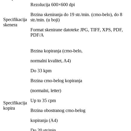
Rezolucija 600×600 dpi
Brzina skeniranja do 19 str./min. (crno-belo), do 8
Specifikacija
str./min. (u boji)
skenera
Format skenirane datoteke JPG, TIFF, XPS, PDF,
PDF/A
Brzina kopiranja (crno-belo,
normalni kvalitet, A4)
Do 33 kpm
Brzina crno-belog kopiranja
(normalni, letter)
Up to 35 cpm
Specifikacija
kopira
Brzina obostranog crno-belog
kopiranja (A4)
Do 20 str/min