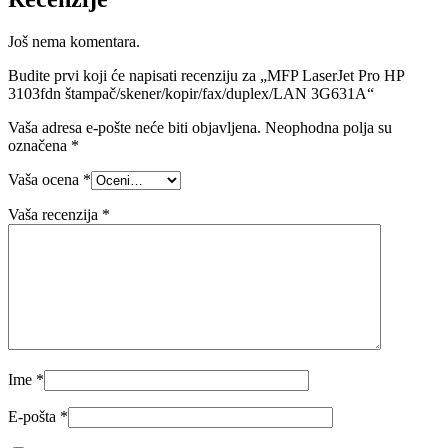
Još nema komentara.
Budite prvi koji će napisati recenziju za „MFP LaserJet Pro HP
3103fdn štampač/skener/kopir/fax/duplex/LAN 3G631A“
Vaša adresa e-pošte neće biti objavljena.
Neophodna polja su
označena
*
Vaša ocena
*
Vaša recenzija
*
Ime
*
E-pošta
*