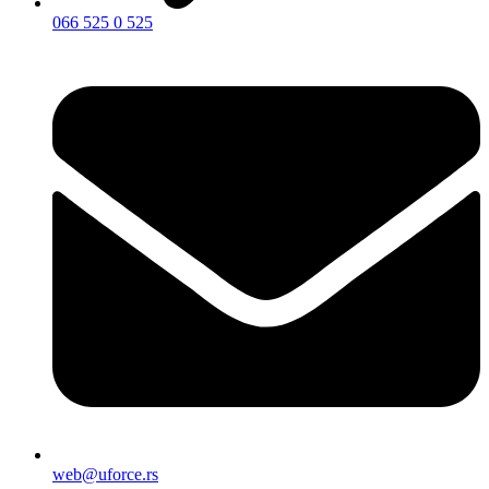
066 525 0 525
web@uforce.rs