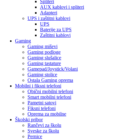
Spliteri
AUX kablovi i spliteri
Adapteri
UPS i zaštitni kablovi
UPS
Baterije za UPS
Zaštitni kablovi
Gaming
Gaming miševi
Gaming podloge
Gaming slušalice
Gaming tastature
Gamepad/Joystick/Volani
Gaming stolice
Ostala Gaming oprema
Mobilni i fiksni telefoni
Obični mobilni telefoni
Smart mobilni telefoni
Pametni satovi
Fiksni telefoni
Oprema za mobilne
Školski pribor
Rančevi za školu
Sveske za školu
Pernice