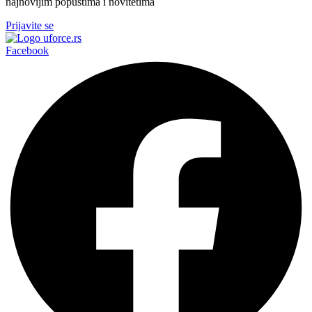
najnovijim popustima i novitetima
Prijavite se
Facebook