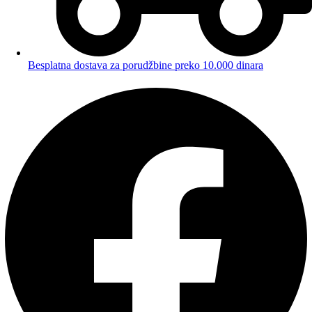
Besplatna dostava za porudžbine preko 10.000 dinara