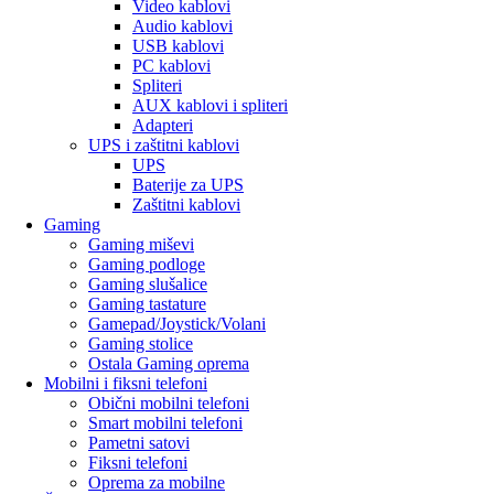
Video kablovi
Audio kablovi
USB kablovi
PC kablovi
Spliteri
AUX kablovi i spliteri
Adapteri
UPS i zaštitni kablovi
UPS
Baterije za UPS
Zaštitni kablovi
Gaming
Gaming miševi
Gaming podloge
Gaming slušalice
Gaming tastature
Gamepad/Joystick/Volani
Gaming stolice
Ostala Gaming oprema
Mobilni i fiksni telefoni
Obični mobilni telefoni
Smart mobilni telefoni
Pametni satovi
Fiksni telefoni
Oprema za mobilne