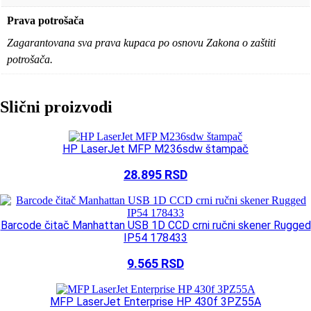
Prava potrošača
Zagarantovana sva prava kupaca po osnovu Zakona o zaštiti
potrošača.
Slični proizvodi
HP LaserJet MFP M236sdw štampač
28.895
RSD
Barcode čitač Manhattan USB 1D CCD crni ručni skener Rugged
IP54 178433
9.565
RSD
MFP LaserJet Enterprise HP 430f 3PZ55A