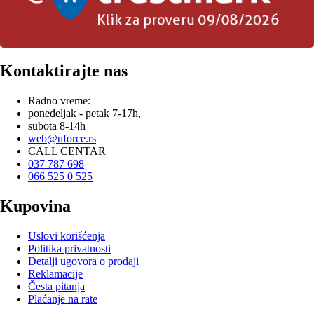
Kontaktirajte nas
Radno vreme:
ponedeljak - petak 7-17h,
subota 8-14h
web@uforce.rs
CALL CENTAR
037 787 698
066 525 0 525
Kupovina
Uslovi korišćenja
Politika privatnosti
Detalji ugovora o prodaji
Reklamacije
Česta pitanja
Plaćanje na rate