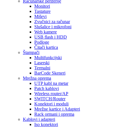
Računarske periferije
Monitori
Tastature
Miševi
Zvučnici za računar
Slušalice i mikrofoni
Web kamere
USB flash i HDD
Podloge
Čitači kartica
Štampači
Multifunkcijski
Laserski
Termalni
BarCode Skeneri
Mrežna oprema
UTP kabl na metar
Patch kablovi
Wireless router/AP
SWITCH/Router
Konektori i moduli
Mrežne kartice i Adapteri
Rack ormani i oprema
Kablovi i adapteri
Iso konektori