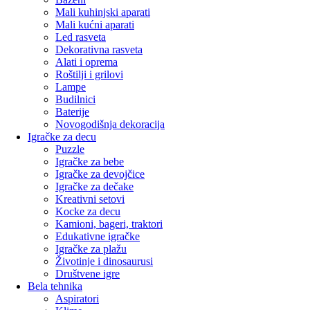
Mali kuhinjski aparati
Mali kućni aparati
Led rasveta
Dekorativna rasveta
Alati i oprema
Roštilji i grilovi
Lampe
Budilnici
Baterije
Novogodišnja dekoracija
Igračke za decu
Puzzle
Igračke za bebe
Igračke za devojčice
Igračke za dečake
Kreativni setovi
Kocke za decu
Kamioni, bageri, traktori
Edukativne igračke
Igračke za plažu
Životinje i dinosaurusi
Društvene igre
Bela tehnika
Aspiratori