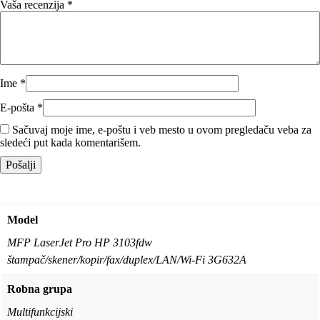
Vaša recenzija
*
Ime
*
E-pošta
*
Sačuvaj moje ime, e-poštu i veb mesto u ovom pregledaču veba za
sledeći put kada komentarišem.
Model
MFP LaserJet Pro HP 3103fdw
štampač/skener/kopir/fax/duplex/LAN/Wi-Fi 3G632A
Robna grupa
Multifunkcijski