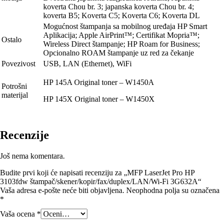
koverta Chou br. 3; japanska koverta Chou br. 4;
koverta B5; Koverta C5; Koverta C6; Koverta DL
Mogućnost štampanja sa mobilnog uređaja HP Smart
Aplikacija; Apple AirPrint™; Certifikat Mopria™;
Ostalo
Wireless Direct štampanje; HP Roam for Business;
Opcionalno ROAM štampanje uz red za čekanje
Povezivost
USB, LAN (Ethernet), WiFi
HP 145A Original toner – W1450A
Potrošni
materijal
HP 145X Original toner – W1450X
Recenzije
Još nema komentara.
Budite prvi koji će napisati recenziju za „MFP LaserJet Pro HP
3103fdw štampač/skener/kopir/fax/duplex/LAN/Wi-Fi 3G632A“
Vaša adresa e-pošte neće biti objavljena.
Neophodna polja su označena
*
Vaša ocena
*