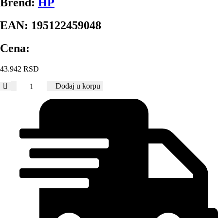
Brend:
HP
EAN:
195122459048
Cena:
43.942
RSD
MFP
Dodaj u korpu
LaserJet
Pro
HP
3103fdw
štampač/skener/kopir/fax/duplex/LAN/Wi-
Fi
3G632A
količina