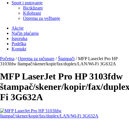
Sport i putovanje
Biciklizam
Kišobrani
Oprema za vežbanje
Akcije
Način plaćanja
Isporuka
Podrška
Kontakt
Početna
/
Oprema za računare
/
Štampači
/ MFP LaserJet Pro HP
3103fdw štampač/skener/kopir/fax/duplex/LAN/Wi-Fi 3G632A
MFP LaserJet Pro HP 3103fdw
štampač/skener/kopir/fax/dupl
Fi 3G632A