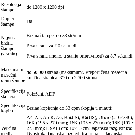
Rezolucija
do 1200 x 1200 dpi
štampe
Duplex
Da
štampa
Brzina štampe do 33 str/min
Najveća
brzina
Prva strana za 7.0 sekundi
štampe
(str/min)
Prva strana (mono, u stanju pripravnosti) za 8.7 sekundi
Maksimalni
do 50.000 strana (maksimum). Preporučena mesečna
mesečni
količina stranica: 350 do 2.500 strana
obim štampe
Specifikacija
Položeni, ADF
skenera
Specifikacija
Brzina kopiranja do 33 cpm (kopija u minuti)
kopira
A4, A5, A5-R, A6, B5(JIS); B6(JIS); Oficio (216×340);
16K (195 x 270 mm); 16K (195 x 270 mm); 16K (197 x
Veličina
273 mm); L 9×13 cm; 10×15 cm; Japanska razglednica;
medija
Dvostruka japanska razglednica rotirana; Japanska