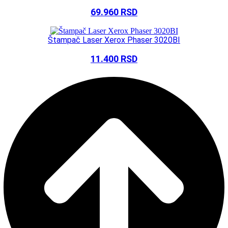
69.960
RSD
Štampač Laser Xerox Phaser 3020BI
11.400
RSD