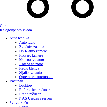
Cart
Kategorije proizvoda
Auto tehnika
Auto radio
Zvučnici za auto
DVR auto kamere
Rikverc kamere
Monitori za auto
Antena za radio
Radio blenda
Sijalice za auto
Oprema za automobile
Računari
Desktop
Refurbished računari
Brend računari
NAS Uređaji i serveri
Sve za kuću
Bazeni