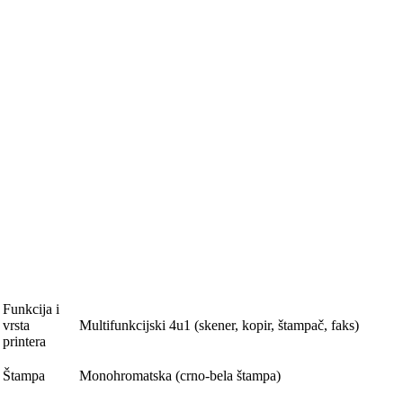
Funkcija i
vrsta
Multifunkcijski 4u1 (skener, kopir, štampač, faks)
printera
Štampa
Monohromatska (crno-bela štampa)