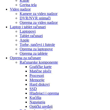
Klime
Grejna tela
Video nadzor
Kamere za video nadzor
DVR/NVR snimači
Oprema za video nadzor
Laptop i tablet računari
Laptopovi
Tablet računari
Apple
Torbe, rančevi i futrole
Oprema za laptopove
Oprema za tablete
Oprema za računare
Računarske komponente
Grafičke karte
Matične ploče
Procesori
Memorije
Hard diskovi
SSD
Hladnjaci i oprema
Kućišta
Napajanja
Optički uređaji