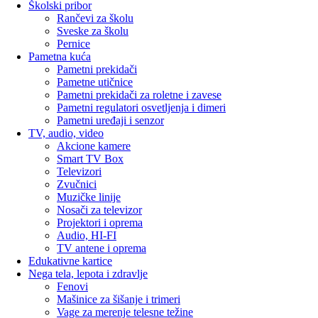
Školski pribor
Rančevi za školu
Sveske za školu
Pernice
Pametna kuća
Pametni prekidači
Pametne utičnice
Pametni prekidači za roletne i zavese
Pametni regulatori osvetljenja i dimeri
Pametni uređaji i senzor
TV, audio, video
Akcione kamere
Smart TV Box
Televizori
Zvučnici
Muzičke linije
Nosači za televizor
Projektori i oprema
Audio, HI-FI
TV antene i oprema
Edukativne kartice
Nega tela, lepota i zdravlje
Fenovi
Mašinice za šišanje i trimeri
Vage za merenje telesne težine