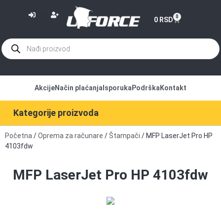
or
0
0
RSD
Akcije
Način plaćanja
Isporuka
Podrška
Kontakt
Kategorije proizvoda
Početna
/
Oprema za računare
/
Štampači
/ MFP LaserJet Pro HP
4103fdw
MFP LaserJet Pro HP 4103fdw