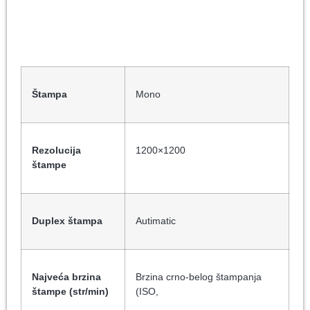
Štampa
Mono
Rezolucija
1200×1200
štampe
Duplex štampa
Autimatic
Najveća brzina
Brzina crno-belog štampanja
štampe (str/min)
(ISO,