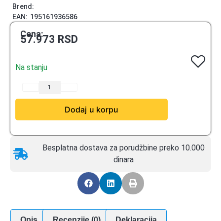
Brend:
EAN:
195161936586
Cena:
57.973
RSD
Na stanju
Dodaj u korpu
Besplatna dostava za porudžbine preko 10.000
dinara
Opis
Recenzije (0)
Deklaracija