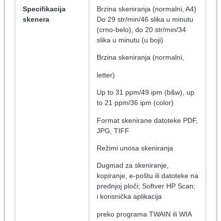
Specifikacija
Brzina skeniranja (normalni, A4)
skenera
Do 29 str/min/46 slika u minutu
(crno-belo), do 20 str/min/34
slika u minutu (u boji)
Brzina skeniranja (normalni,
letter)
Up to 31 ppm/49 ipm (b&w), up
to 21 ppm/36 ipm (color)
Format skenirane datoteke PDF,
JPG, TIFF
Režimi unosa skeniranja
Dugmad za skeniranje,
kopiranje, e-poštu ili datoteke na
prednjoj ploči; Softver HP Scan;
i korisnička aplikacija
preko programa TWAIN ili WIA