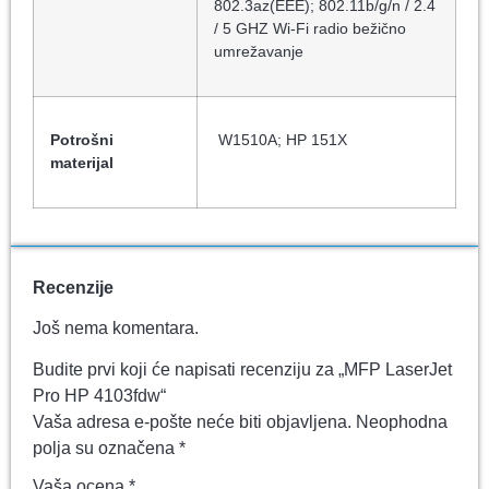
802.3az(EEE); 802.11b/g/n / 2.4
/ 5 GHZ Wi-Fi radio bežično
umrežavanje
Potrošni
W1510A; HP 151X
materijal
Recenzije
Još nema komentara.
Budite prvi koji će napisati recenziju za „MFP LaserJet
Pro HP 4103fdw“
Vaša adresa e-pošte neće biti objavljena.
Neophodna
polja su označena
*
Vaša ocena
*