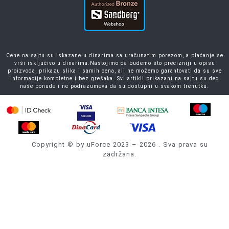
Cene na sajtu su iskazane u dinarima sa uračunatim porezom, a plaćanje se
vrši isključivo u dinarima.Nastojimo da budemo što precizniji u opisu
proizvoda, prikazu slika i samih cena, ali ne možemo garantovati da su sve
informacije kompletne i bez grešaka. Svi artikli prikazani na sajtu su deo
naše ponude i ne podrazumeva da su dostupni u svakom trenutku.
Copyright © by uForce 2023 – 2026 . Sva prava su
zadržana.