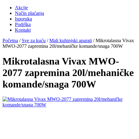
Akcije
Način plaćanja
Isporuka
Podrška
Kontakt
Početna
/
Sve za kuću
/
Mali kuhinjski aparati
/ Mikrotalasna Vivax
MWO-2077 zapremina 20l/mehaničke komande/snaga 700W
Mikrotalasna Vivax MWO-
2077 zapremina 20l/mehaničke
komande/snaga 700W