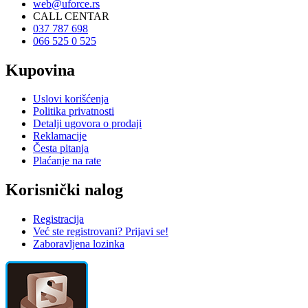
web@uforce.rs
CALL CENTAR
037 787 698
066 525 0 525
Kupovina
Uslovi korišćenja
Politika privatnosti
Detalji ugovora o prodaji
Reklamacije
Česta pitanja
Plaćanje na rate
Korisnički nalog
Registracija
Već ste registrovani? Prijavi se!
Zaboravljena lozinka