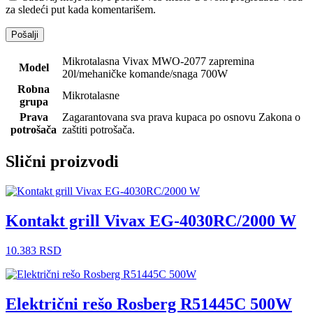
za sledeći put kada komentarišem.
Mikrotalasna Vivax MWO-2077 zapremina
Model
20l/mehaničke komande/snaga 700W
Robna
Mikrotalasne
grupa
Prava
Zagarantovana sva prava kupaca po osnovu Zakona o
potrošača
zaštiti potrošača.
Slični proizvodi
Kontakt grill Vivax EG-4030RC/2000 W
10.383
RSD
Električni rešo Rosberg R51445C 500W