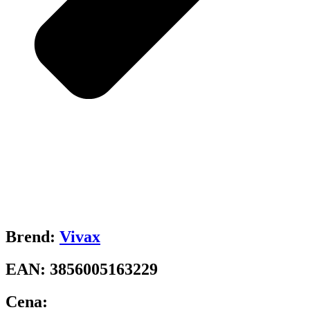
Brend:
Vivax
EAN:
3856005163229
Cena: