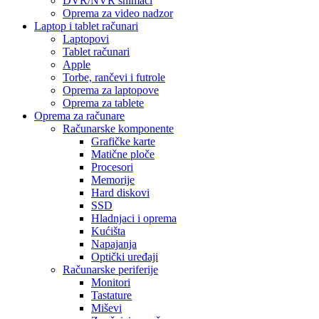
DVR/NVR snimači
Oprema za video nadzor
Laptop i tablet računari
Laptopovi
Tablet računari
Apple
Torbe, rančevi i futrole
Oprema za laptopove
Oprema za tablete
Oprema za računare
Računarske komponente
Grafičke karte
Matične ploče
Procesori
Memorije
Hard diskovi
SSD
Hladnjaci i oprema
Kućišta
Napajanja
Optički uređaji
Računarske periferije
Monitori
Tastature
Miševi