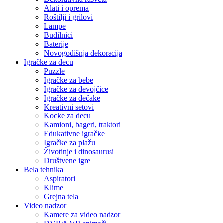
Alati i oprema
Roštilji i grilovi
Lampe
Budilnici
Baterije
Novogodišnja dekoracija
Igračke za decu
Puzzle
Igračke za bebe
Igračke za devojčice
Igračke za dečake
Kreativni setovi
Kocke za decu
Kamioni, bageri, traktori
Edukativne igračke
Igračke za plažu
Životinje i dinosaurusi
Društvene igre
Bela tehnika
Aspiratori
Klime
Grejna tela
Video nadzor
Kamere za video nadzor