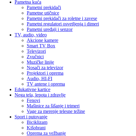
Pametna kuća
Pametni prekidači
Pametne utičnice
Pametni prekidači za roletne i zavese
Pametni regulatori osvetljenja i dimeri
Pametni uređaji i senzor
TV, audio, video
Akcione kamere
Smart TV Box
Televizori
Zvučnici
Muzičke linije
Nosači za televizor
Projektori i oprema
Audio, HI-FI
TV antene i oprema
Edukativne kartice
Nega tela, lepota i zdravlje
Fenovi
Mašinice za šišanje i trimeri
Vage za merenje telesne težine
Sport i putovanje
Biciklizam
Kišobrani
Oprema za vežbanje