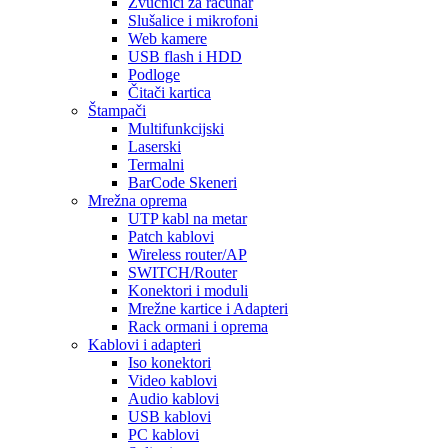
Zvučnici za računar
Slušalice i mikrofoni
Web kamere
USB flash i HDD
Podloge
Čitači kartica
Štampači
Multifunkcijski
Laserski
Termalni
BarCode Skeneri
Mrežna oprema
UTP kabl na metar
Patch kablovi
Wireless router/AP
SWITCH/Router
Konektori i moduli
Mrežne kartice i Adapteri
Rack ormani i oprema
Kablovi i adapteri
Iso konektori
Video kablovi
Audio kablovi
USB kablovi
PC kablovi