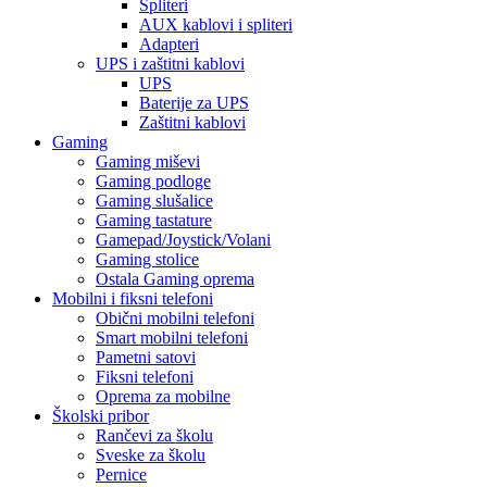
Spliteri
AUX kablovi i spliteri
Adapteri
UPS i zaštitni kablovi
UPS
Baterije za UPS
Zaštitni kablovi
Gaming
Gaming miševi
Gaming podloge
Gaming slušalice
Gaming tastature
Gamepad/Joystick/Volani
Gaming stolice
Ostala Gaming oprema
Mobilni i fiksni telefoni
Obični mobilni telefoni
Smart mobilni telefoni
Pametni satovi
Fiksni telefoni
Oprema za mobilne
Školski pribor
Rančevi za školu
Sveske za školu
Pernice