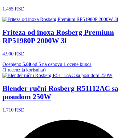
1.455
RSD
Friteza od inoxa Rosberg Premium
RP51980P 2000W 3l
4.900
RSD
Ocenjeno
5.00
od 5 na osnovu
1
ocene kupca
(
1
recenzija korisnika)
Blender ručni Rosberg R51112AC sa
posudom 250W
1.710
RSD