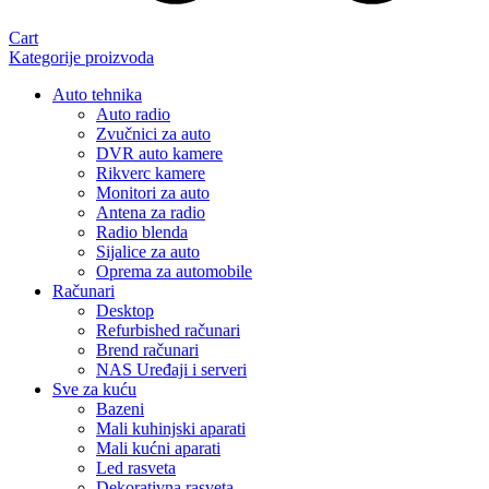
Cart
Kategorije proizvoda
Auto tehnika
Auto radio
Zvučnici za auto
DVR auto kamere
Rikverc kamere
Monitori za auto
Antena za radio
Radio blenda
Sijalice za auto
Oprema za automobile
Računari
Desktop
Refurbished računari
Brend računari
NAS Uređaji i serveri
Sve za kuću
Bazeni
Mali kuhinjski aparati
Mali kućni aparati
Led rasveta
Dekorativna rasveta