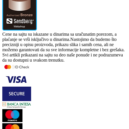
Cene na sajtu su iskazane u dinarima sa uračunatim porezom, a
plaćanje se vrši isključivo u dinarima.Nastojimo da budemo što
precizniji u opisu proizvoda, prikazu slika i samih cena, ali ne
možemo garantovati da su sve informacije kompletne i bez grešaka.
Svi artikli prikazani na sajtu su deo naše ponude i ne podrazumeva
da su dostupni u svakom trenutku.