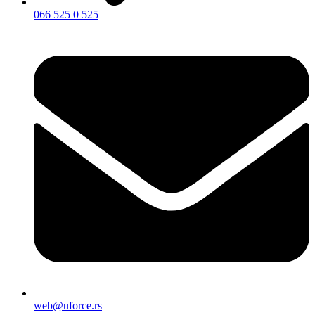
066 525 0 525
web@uforce.rs