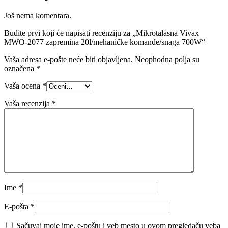
Još nema komentara.
Budite prvi koji će napisati recenziju za „Mikrotalasna Vivax
MWO-2077 zapremina 20l/mehaničke komande/snaga 700W“
Vaša adresa e-pošte neće biti objavljena.
Neophodna polja su
označena
*
Vaša ocena
*
Vaša recenzija
*
Ime
*
E-pošta
*
Sačuvaj moje ime, e-poštu i veb mesto u ovom pregledaču veba