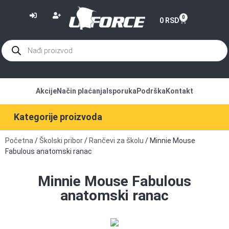
or
0
0
RSD
Akcije
Način plaćanja
Isporuka
Podrška
Kontakt
Kategorije proizvoda
Početna
/
Školski pribor
/
Rančevi za školu
/ Minnie Mouse
Fabulous anatomski ranac
Minnie Mouse Fabulous
anatomski ranac