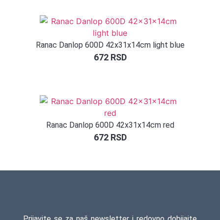
na osnovu
ocene
kupca
Ranac Danlop 600D 42x31x14cm light blue
672
RSD
Ranac Danlop 600D 42x31x14cm red
672
RSD
Prijavite se za naš newsletter i redovno dobijajte