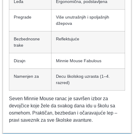
Leđa
Ergonomična, podstavljena
Pregrade
Više unutrašnjih i spoljašnjih
džepova
Bezbednosne
Reflektujuće
trake
Dizajn
Minnie Mouse Fabulous
Namenjen za
Decu školskog uzrasta (1–4.
razred)
Seven Minnie Mouse ranac je savršen izbor za
devojčice koje žele da svakog dana idu u školu sa
osmehom. Praktičan, bezbedan i očaravajuće lep –
pravi saveznik za sve školske avanture.