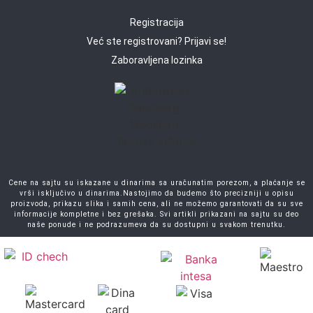
Registracija
Već ste registrovani? Prijavi se!
Zaboravljena lozinka
Cene na sajtu su iskazane u dinarima sa uračunatim porezom, a plaćanje se
vrši isključivo u dinarima.Nastojimo da budemo što precizniji u opisu
proizvoda, prikazu slika i samih cena, ali ne možemo garantovati da su sve
informacije kompletne i bez grešaka. Svi artikli prikazani na sajtu su deo
naše ponude i ne podrazumeva da su dostupni u svakom trenutku.