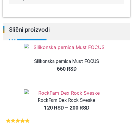
Slični proizvodi
Silikonska pernica Must FOCUS
660
RSD
RockFam Dex Rock Sveske
120
RSD
–
200
RSD
Ocenjeno
3
5.00
od 5