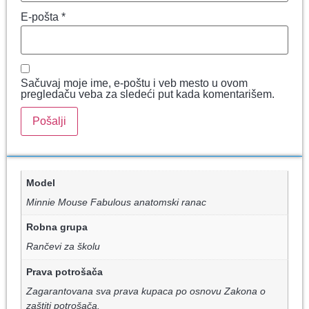
E-pošta
*
Sačuvaj moje ime, e-poštu i veb mesto u ovom
pregledaču veba za sledeći put kada komentarišem.
Model
Minnie Mouse Fabulous anatomski ranac
Robna grupa
Rančevi za školu
Prava potrošača
Zagarantovana sva prava kupaca po osnovu Zakona o
zaštiti potrošača.