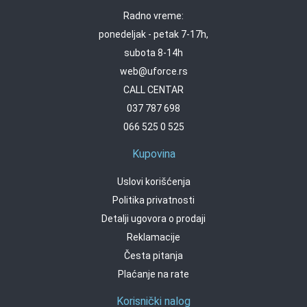
Radno vreme:
ponedeljak - petak 7-17h,
subota 8-14h
web@uforce.rs
CALL CENTAR
037 787 698
066 525 0 525
Kupovina
Uslovi korišćenja
Politika privatnosti
Detalji ugovora o prodaji
Reklamacije
Česta pitanja
Plaćanje na rate
Korisnički nalog