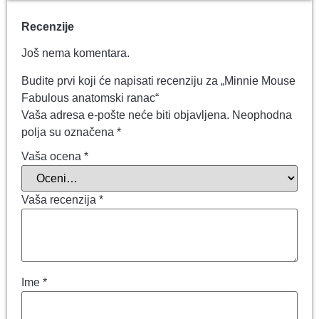
Recenzije
Još nema komentara.
Budite prvi koji će napisati recenziju za „Minnie Mouse
Fabulous anatomski ranac“
Vaša adresa e-pošte neće biti objavljena.
Neophodna
polja su označena
*
Vaša ocena
*
Vaša recenzija
*
Ime
*