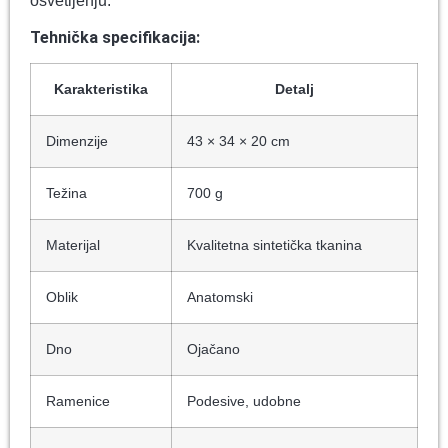
osvetljenju.
Tehnička specifikacija:
Karakteristika
Detalj
Dimenzije
43 × 34 × 20 cm
Težina
700 g
Materijal
Kvalitetna sintetička tkanina
Oblik
Anatomski
Dno
Ojačano
Ramenice
Podesive, udobne