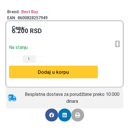
Brend:
Best Buy
EAN:
8600828257949
Cena:
6.200
RSD
Na stanju
Dodaj u korpu
Besplatna dostava za porudžbine preko 10.000
dinara