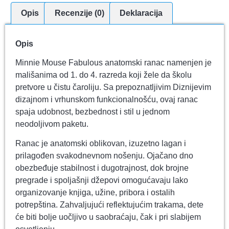
Opis
Recenzije (0)
Deklaracija
Opis
Minnie Mouse Fabulous anatomski ranac namenjen je
mališanima od 1. do 4. razreda koji žele da školu
pretvore u čistu čaroliju. Sa prepoznatljivim Diznijevim
dizajnom i vrhunskom funkcionalnošću, ovaj ranac
spaja udobnost, bezbednost i stil u jednom
neodoljivom paketu.
Ranac je anatomski oblikovan, izuzetno lagan i
prilagođen svakodnevnom nošenju. Ojačano dno
obezbeđuje stabilnost i dugotrajnost, dok brojne
pregrade i spoljašnji džepovi omogućavaju lako
organizovanje knjiga, užine, pribora i ostalih
potrepština. Zahvaljujući reflektujućim trakama, dete
će biti bolje uočljivo u saobraćaju, čak i pri slabijem