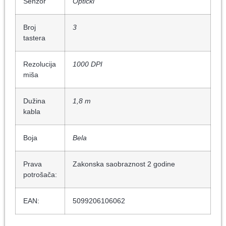
Senzor
Optički
Broj
3
tastera
Rezolucija
1000 DPI
miša
Dužina
1,8 m
kabla
Boja
Bela
Prava
Zakonska saobraznost 2 godine
potrošača:
EAN:
5099206106062