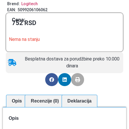
Brend:
Logitech
EAN:
5099206106062
Cena:
752
RSD
Nema na stanju
Besplatna dostava za porudžbine preko 10.000
dinara
Opis
Recenzije (0)
Deklaracija
Opis