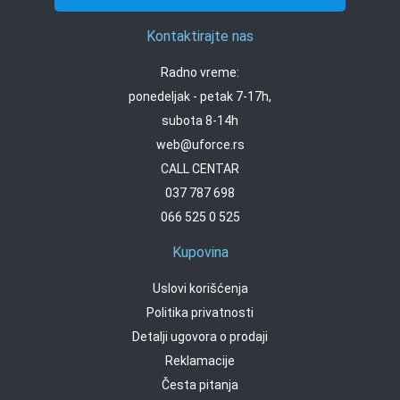
Kontaktirajte nas
Radno vreme:
ponedeljak - petak 7-17h,
subota 8-14h
web@uforce.rs
CALL CENTAR
037 787 698
066 525 0 525
Kupovina
Uslovi korišćenja
Politika privatnosti
Detalji ugovora o prodaji
Reklamacije
Česta pitanja