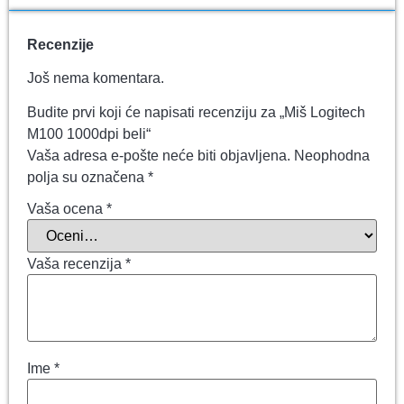
Recenzije
Još nema komentara.
Budite prvi koji će napisati recenziju za „Miš Logitech
M100 1000dpi beli“
Vaša adresa e-pošte neće biti objavljena.
Neophodna
polja su označena
*
Vaša ocena
*
Vaša recenzija
*
Ime
*