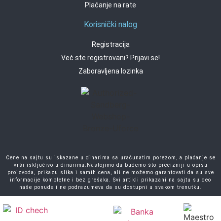
Plaćanje na rate
Korisnički nalog
Registracija
Već ste registrovani? Prijavi se!
Zaboravljena lozinka
Cene na sajtu su iskazane u dinarima sa uračunatim porezom, a plaćanje se
vrši isključivo u dinarima.Nastojimo da budemo što precizniji u opisu
proizvoda, prikazu slika i samih cena, ali ne možemo garantovati da su sve
informacije kompletne i bez grešaka. Svi artikli prikazani na sajtu su deo
naše ponude i ne podrazumeva da su dostupni u svakom trenutku.