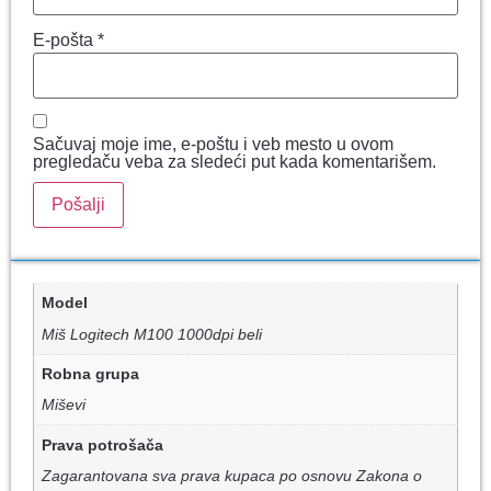
E-pošta
*
Sačuvaj moje ime, e-poštu i veb mesto u ovom
pregledaču veba za sledeći put kada komentarišem.
Model
Miš Logitech M100 1000dpi beli
Robna grupa
Miševi
Prava potrošača
Zagarantovana sva prava kupaca po osnovu Zakona o