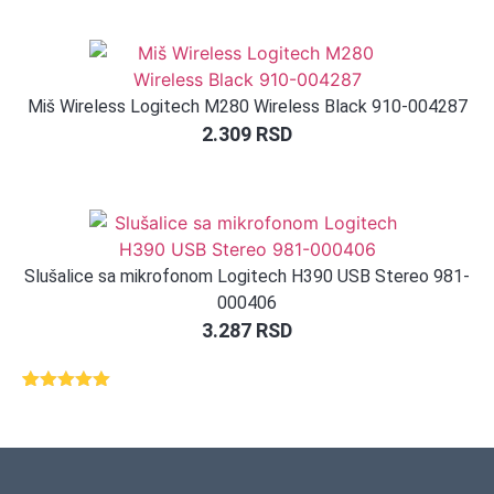
Miš Wireless Logitech M280 Wireless Black 910-004287
2.309
RSD
Slušalice sa mikrofonom Logitech H390 USB Stereo 981-
000406
3.287
RSD
Ocenjeno
1
5.00
od 5
na osnovu
ocene
kupca