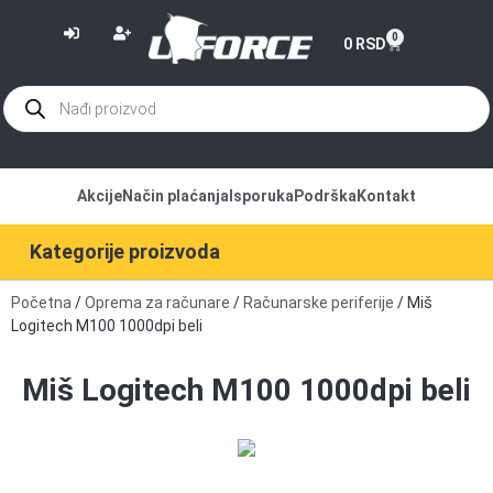
or
0
0
RSD
Akcije
Način plaćanja
Isporuka
Podrška
Kontakt
Kategorije proizvoda
Početna
/
Oprema za računare
/
Računarske periferije
/ Miš
Logitech M100 1000dpi beli
Miš Logitech M100 1000dpi beli