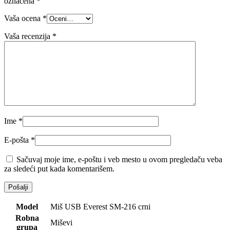
označena
*
Vaša ocena
*
Vaša recenzija
*
Ime
*
E-pošta
*
Sačuvaj moje ime, e-poštu i veb mesto u ovom pregledaču veba
za sledeći put kada komentarišem.
Model
Miš USB Everest SM-216 crni
Robna
Miševi
grupa