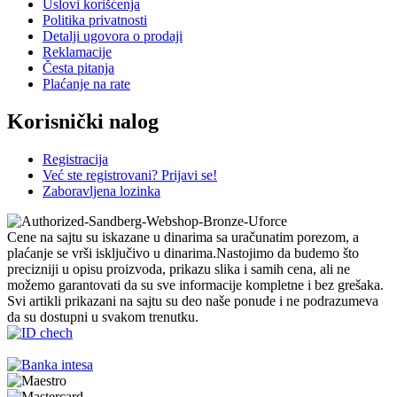
Uslovi korišćenja
Politika privatnosti
Detalji ugovora o prodaji
Reklamacije
Česta pitanja
Plaćanje na rate
Korisnički nalog
Registracija
Već ste registrovani? Prijavi se!
Zaboravljena lozinka
Cene na sajtu su iskazane u dinarima sa uračunatim porezom, a
plaćanje se vrši isključivo u dinarima.Nastojimo da budemo što
precizniji u opisu proizvoda, prikazu slika i samih cena, ali ne
možemo garantovati da su sve informacije kompletne i bez grešaka.
Svi artikli prikazani na sajtu su deo naše ponude i ne podrazumeva
da su dostupni u svakom trenutku.