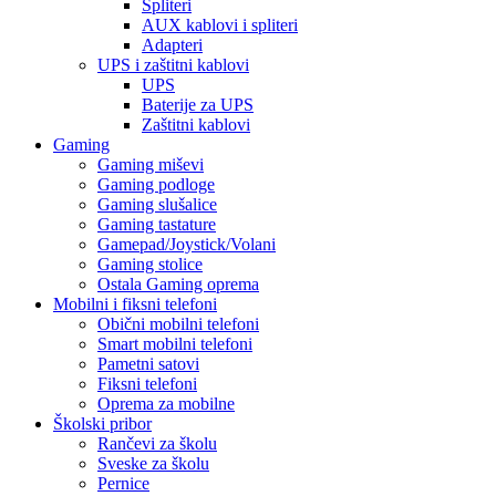
Spliteri
AUX kablovi i spliteri
Adapteri
UPS i zaštitni kablovi
UPS
Baterije za UPS
Zaštitni kablovi
Gaming
Gaming miševi
Gaming podloge
Gaming slušalice
Gaming tastature
Gamepad/Joystick/Volani
Gaming stolice
Ostala Gaming oprema
Mobilni i fiksni telefoni
Obični mobilni telefoni
Smart mobilni telefoni
Pametni satovi
Fiksni telefoni
Oprema za mobilne
Školski pribor
Rančevi za školu
Sveske za školu
Pernice