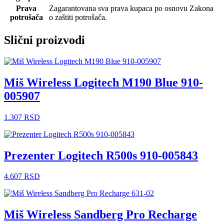
Prava
Zagarantovana sva prava kupaca po osnovu Zakona
potrošača
o zaštiti potrošača.
Slični proizvodi
Miš Wireless Logitech M190 Blue 910-
005907
1.307
RSD
Prezenter Logitech R500s 910-005843
4.607
RSD
Miš Wireless Sandberg Pro Recharge