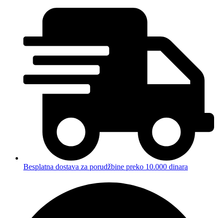
Besplatna dostava za porudžbine preko 10.000 dinara