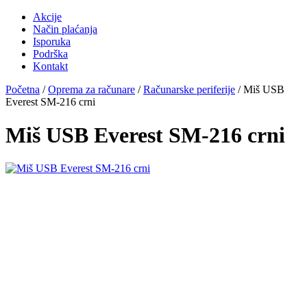
Akcije
Način plaćanja
Isporuka
Podrška
Kontakt
Početna
/
Oprema za računare
/
Računarske periferije
/ Miš USB
Everest SM-216 crni
Miš USB Everest SM-216 crni