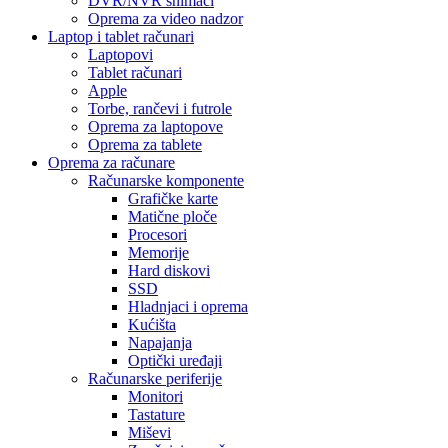
DVR/NVR snimači
Oprema za video nadzor
Laptop i tablet računari
Laptopovi
Tablet računari
Apple
Torbe, rančevi i futrole
Oprema za laptopove
Oprema za tablete
Oprema za računare
Računarske komponente
Grafičke karte
Matične ploče
Procesori
Memorije
Hard diskovi
SSD
Hladnjaci i oprema
Kućišta
Napajanja
Optički uređaji
Računarske periferije
Monitori
Tastature
Miševi