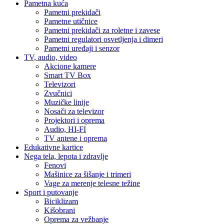
Pametna kuća
Pametni prekidači
Pametne utičnice
Pametni prekidači za roletne i zavese
Pametni regulatori osvetljenja i dimeri
Pametni uređaji i senzor
TV, audio, video
Akcione kamere
Smart TV Box
Televizori
Zvučnici
Muzičke linije
Nosači za televizor
Projektori i oprema
Audio, HI-FI
TV antene i oprema
Edukativne kartice
Nega tela, lepota i zdravlje
Fenovi
Mašinice za šišanje i trimeri
Vage za merenje telesne težine
Sport i putovanje
Biciklizam
Kišobrani
Oprema za vežbanje