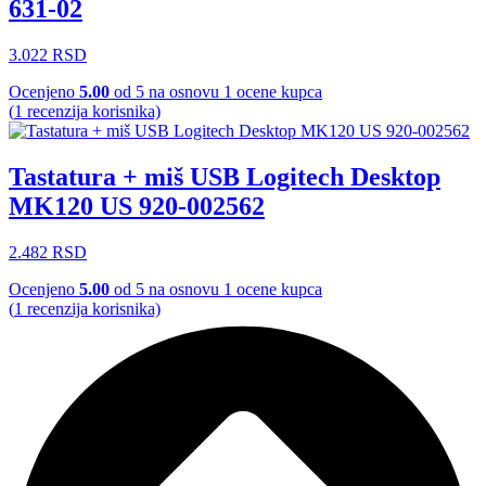
631-02
3.022
RSD
Ocenjeno
5.00
od 5 na osnovu
1
ocene kupca
(
1
recenzija korisnika)
Tastatura + miš USB Logitech Desktop
MK120 US 920-002562
2.482
RSD
Ocenjeno
5.00
od 5 na osnovu
1
ocene kupca
(
1
recenzija korisnika)