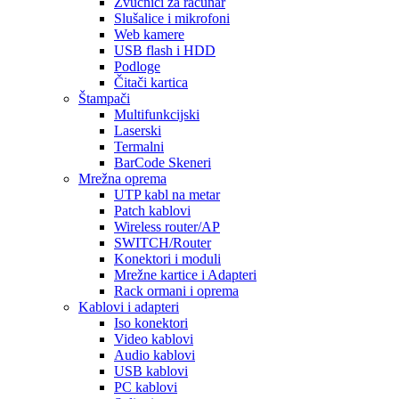
Zvučnici za računar
Slušalice i mikrofoni
Web kamere
USB flash i HDD
Podloge
Čitači kartica
Štampači
Multifunkcijski
Laserski
Termalni
BarCode Skeneri
Mrežna oprema
UTP kabl na metar
Patch kablovi
Wireless router/AP
SWITCH/Router
Konektori i moduli
Mrežne kartice i Adapteri
Rack ormani i oprema
Kablovi i adapteri
Iso konektori
Video kablovi
Audio kablovi
USB kablovi
PC kablovi