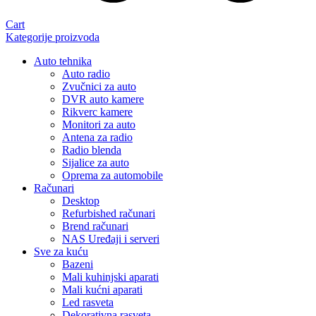
Cart
Kategorije proizvoda
Auto tehnika
Auto radio
Zvučnici za auto
DVR auto kamere
Rikverc kamere
Monitori za auto
Antena za radio
Radio blenda
Sijalice za auto
Oprema za automobile
Računari
Desktop
Refurbished računari
Brend računari
NAS Uređaji i serveri
Sve za kuću
Bazeni
Mali kuhinjski aparati
Mali kućni aparati
Led rasveta
Dekorativna rasveta