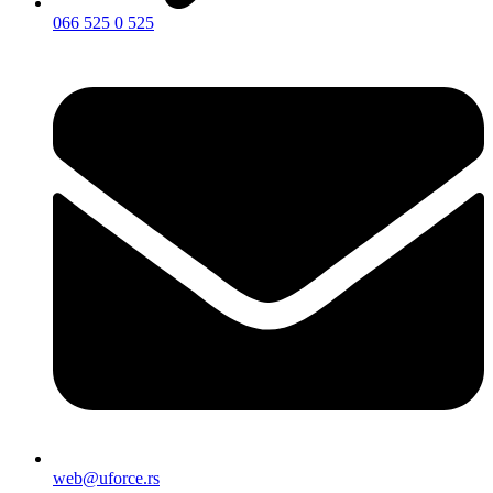
066 525 0 525
web@uforce.rs