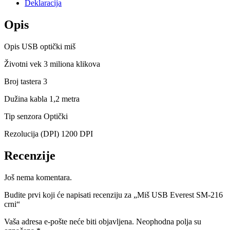
Deklaracija
Opis
Opis USB optički miš
Životni vek 3 miliona klikova
Broj tastera 3
Dužina kabla 1,2 metra
Tip senzora Optički
Rezolucija (DPI) 1200 DPI
Recenzije
Još nema komentara.
Budite prvi koji će napisati recenziju za „Miš USB Everest SM-216
crni“
Vaša adresa e-pošte neće biti objavljena.
Neophodna polja su