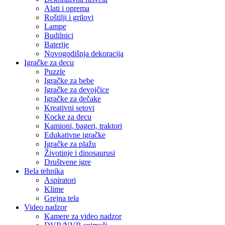
Alati i oprema
Roštilji i grilovi
Lampe
Budilnici
Baterije
Novogodišnja dekoracija
Igračke za decu
Puzzle
Igračke za bebe
Igračke za devojčice
Igračke za dečake
Kreativni setovi
Kocke za decu
Kamioni, bageri, traktori
Edukativne igračke
Igračke za plažu
Životinje i dinosaurusi
Društvene igre
Bela tehnika
Aspiratori
Klime
Grejna tela
Video nadzor
Kamere za video nadzor