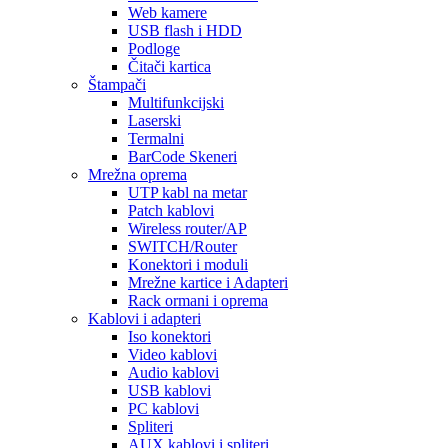
Web kamere
USB flash i HDD
Podloge
Čitači kartica
Štampači
Multifunkcijski
Laserski
Termalni
BarCode Skeneri
Mrežna oprema
UTP kabl na metar
Patch kablovi
Wireless router/AP
SWITCH/Router
Konektori i moduli
Mrežne kartice i Adapteri
Rack ormani i oprema
Kablovi i adapteri
Iso konektori
Video kablovi
Audio kablovi
USB kablovi
PC kablovi
Spliteri
AUX kablovi i spliteri