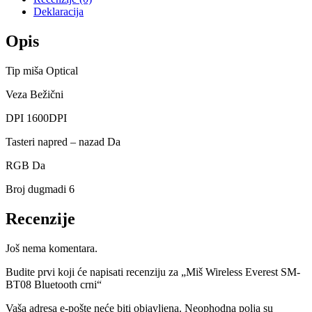
Deklaracija
Opis
Tip miša Optical
Veza Bežični
DPI 1600DPI
Tasteri napred – nazad Da
RGB Da
Broj dugmadi 6
Recenzije
Još nema komentara.
Budite prvi koji će napisati recenziju za „Miš Wireless Everest SM-
BT08 Bluetooth crni“
Vaša adresa e-pošte neće biti objavljena.
Neophodna polja su