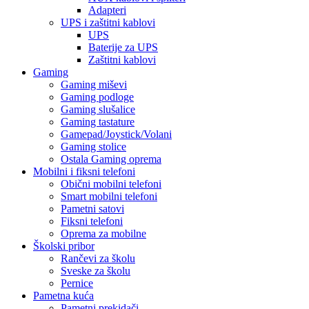
Adapteri
UPS i zaštitni kablovi
UPS
Baterije za UPS
Zaštitni kablovi
Gaming
Gaming miševi
Gaming podloge
Gaming slušalice
Gaming tastature
Gamepad/Joystick/Volani
Gaming stolice
Ostala Gaming oprema
Mobilni i fiksni telefoni
Obični mobilni telefoni
Smart mobilni telefoni
Pametni satovi
Fiksni telefoni
Oprema za mobilne
Školski pribor
Rančevi za školu
Sveske za školu
Pernice
Pametna kuća
Pametni prekidači