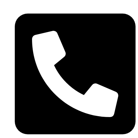
Skočite
na
sadržaj