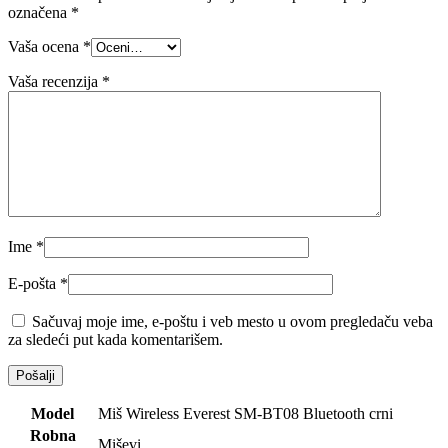
označena
*
Vaša ocena
*
Vaša recenzija
*
Ime
*
E-pošta
*
Sačuvaj moje ime, e-poštu i veb mesto u ovom pregledaču veba
za sledeći put kada komentarišem.
Model
Miš Wireless Everest SM-BT08 Bluetooth crni
Robna
Miševi