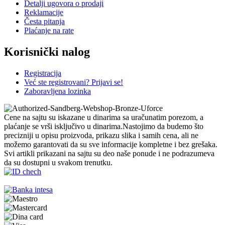
Detalji ugovora o prodaji
Reklamacije
Česta pitanja
Plaćanje na rate
Korisnički nalog
Registracija
Već ste registrovani? Prijavi se!
Zaboravljena lozinka
Cene na sajtu su iskazane u dinarima sa uračunatim porezom, a
plaćanje se vrši isključivo u dinarima.Nastojimo da budemo što
precizniji u opisu proizvoda, prikazu slika i samih cena, ali ne
možemo garantovati da su sve informacije kompletne i bez grešaka.
Svi artikli prikazani na sajtu su deo naše ponude i ne podrazumeva
da su dostupni u svakom trenutku.