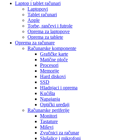
Laptop i tablet računari
Laptopovi
Tablet računari
Apple
Torbe, rančevi i futrole
Oprema za laptopove
Oprema za tablete
Oprema za računare
Računarske komponente
Grafičke karte
Matične ploče
Procesori
Memorije
Hard diskovi
SSD
Hladnjaci i oprema
Kućišta
Napajanja
Optički uređaji
Računarske periferije
Monitori
Tastature
Miševi
Zvučnici za računar
Slušalice i mikrofoni