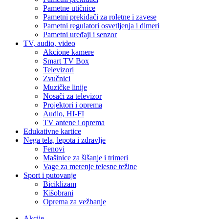
Pametne utičnice
Pametni prekidači za roletne i zavese
Pametni regulatori osvetljenja i dimeri
Pametni uređaji i senzor
TV, audio, video
Akcione kamere
Smart TV Box
Televizori
Zvučnici
Muzičke linije
Nosači za televizor
Projektori i oprema
Audio, HI-FI
TV antene i oprema
Edukativne kartice
Nega tela, lepota i zdravlje
Fenovi
Mašinice za šišanje i trimeri
Vage za merenje telesne težine
Sport i putovanje
Biciklizam
Kišobrani
Oprema za vežbanje
Akcije