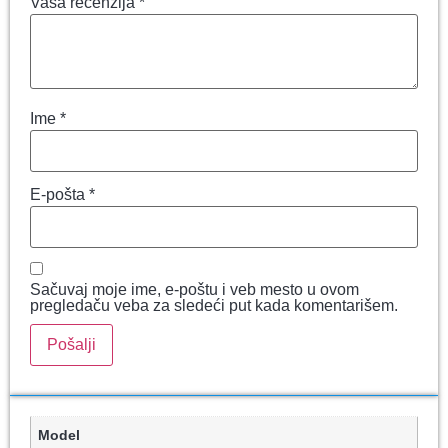
Vaša recenzija
*
Ime
*
E-pošta
*
Sačuvaj moje ime, e-poštu i veb mesto u ovom
pregledaču veba za sledeći put kada komentarišem.
Model