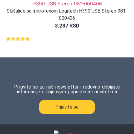
Slušalice sa mikrofonom Logitech H390 USB Stereo 981-
000406
3.287
RSD
Ocenjeno
1
5.00
od 5
na osnovu
ocene
kupca
Prijavite se za naš newsletter i redovno dobijajte
informacije o najnovijim popustima i novitetima
Prijavite se