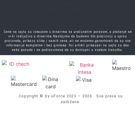
Cene na sajtu su iskazane u dinarima sa uračunatim porezom, a plaćanje se
vrši isključivo u dinarima.Nastojimo da budemo što precizniji u opisu
proizvoda, prikazu slika i samih cena, ali ne možemo garantovati da su sve
informacije kompletne i bez grešaka. Svi artikli prikazani na sajtu su deo
naše ponude i ne podrazumeva da su dostupni u svakom trenutku.
Copyright © by uForce 2023 – 2026 . Sva prava su
zadržana.