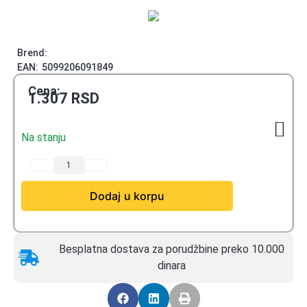
Brend:
EAN:
5099206091849
Cena:
1.307
RSD
Na stanju
Dodaj u korpu
Besplatna dostava za porudžbine preko 10.000
dinara