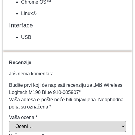
Chrome OS™
Linux®
Interface
USB
Recenzije
Još nema komentara.
Budite prvi koji će napisati recenziju za „Miš Wireless
Logitech M190 Blue 910-005907“
Vaša adresa e-pošte neće biti objavljena.
Neophodna
polja su označena
*
Vaša ocena
*