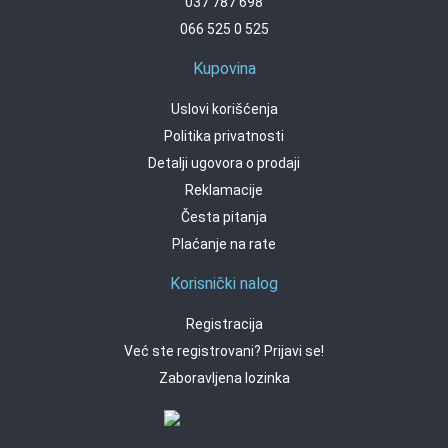
037 787 698
066 525 0 525
Kupovina
Uslovi korišćenja
Politika privatnosti
Detalji ugovora o prodaji
Reklamacije
Česta pitanja
Plaćanje na rate
Korisnički nalog
Registracija
Već ste registrovani? Prijavi se!
Zaboravljena lozinka