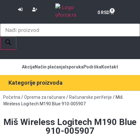
or
0
0
RSD
Akcije
Način plaćanja
Isporuka
Podrška
Kontakt
Kategorije proizvoda
Početna
/
Oprema za računare
/
Računarske periferije
/ Miš
Wireless Logitech M190 Blue 910-005907
Miš Wireless Logitech M190 Blue
910-005907