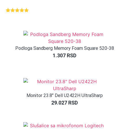
Ocenjeno
1
5.00
od 5
na osnovu
ocene
kupca
Podloga Sandberg Memory Foam Square 520-38
1.307
RSD
Monitor 23.8″ Dell U2422H UltraSharp
29.027
RSD