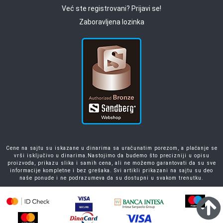
Već ste registrovani? Prijavi se!
Zaboravljena lozinka
Cene na sajtu su iskazane u dinarima sa uračunatim porezom, a plaćanje se
vrši isključivo u dinarima.Nastojimo da budemo što precizniji u opisu
proizvoda, prikazu slika i samih cena, ali ne možemo garantovati da su sve
informacije kompletne i bez grešaka. Svi artikli prikazani na sajtu su deo
naše ponude i ne podrazumeva da su dostupni u svakom trenutku.