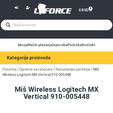
or
0
0
RSD
Akcije
Način plaćanja
Isporuka
Podrška
Kontakt
Kategorije proizvoda
Početna
/
Oprema za računare
/
Računarske periferije
/ Miš
Wireless Logitech MX Vertical 910-005448
Miš Wireless Logitech MX
Vertical 910-005448