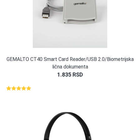
GEMALTO CT40 Smart Card Reader/USB 2.0/Biometrijska
lična dokumenta
1.835
RSD
Ocenjeno
1
5.00
od 5
na osnovu
ocene
kupca