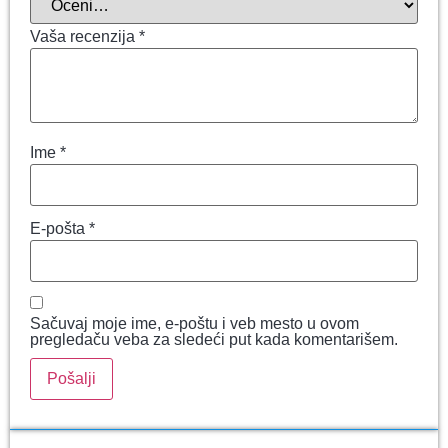
Vaša recenzija
*
Ime
*
E-pošta
*
Sačuvaj moje ime, e-poštu i veb mesto u ovom
pregledaču veba za sledeći put kada komentarišem.