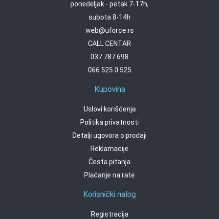
ponedeljak - petak 7-17h,
subota 8-14h
web@uforce.rs
CALL CENTAR
037 787 698
066 525 0 525
Kupovina
Uslovi korišćenja
Politika privatnosti
Detalji ugovora o prodaji
Reklamacije
Česta pitanja
Plaćanje na rate
Korisnički nalog
Registracija