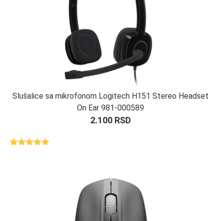
Slušalice sa mikrofonom Logitech H151 Stereo Headset
On Ear 981-000589
2.100
RSD
Ocenjeno
1
5.00
od 5
na osnovu
ocene
kupca