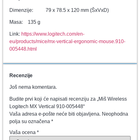
Dimenzije: 79 x 78.5 x 120 mm (ŠxVxD)
Masa: 135 g
Link:
https://www.logitech.com/en-
eu/products/mice/mx-vertical-ergonomic-mouse.910-
005448.html
Recenzije
Još nema komentara.
Budite prvi koji će napisati recenziju za „Miš Wireless
Logitech MX Vertical 910-005448“
Vaša adresa e-pošte neće biti objavljena.
Neophodna
polja su označena
*
Vaša ocena
*