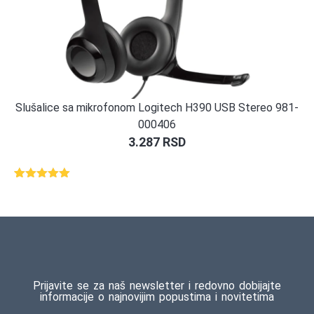
Slušalice sa mikrofonom Logitech H390 USB Stereo 981-
000406
3.287
RSD
Ocenjeno
1
5.00
od 5
na osnovu
ocene
kupca
Prijavite se za naš newsletter i redovno dobijajte
informacije o najnovijim popustima i novitetima