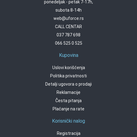
ponedeljak - petak 7-17h,
subota 8-14h
web@uforce.rs
CALL CENTAR
037 787 698
066 525 0 525
Kupovina
Uslovi korišćenja
Politika privatnosti
Detalji ugovora o prodaji
Reklamacije
Česta pitanja
Plaćanje na rate
Korisnički nalog
Registracija