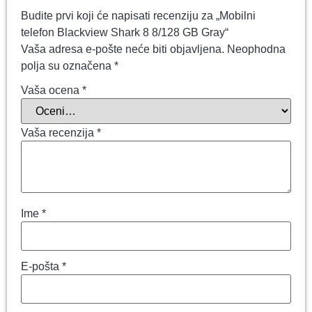
Budite prvi koji će napisati recenziju za „Mobilni
telefon Blackview Shark 8 8/128 GB Gray“
Vaša adresa e-pošte neće biti objavljena.
Neophodna
polja su označena
*
Vaša ocena
*
Vaša recenzija
*
Ime
*
E-pošta
*