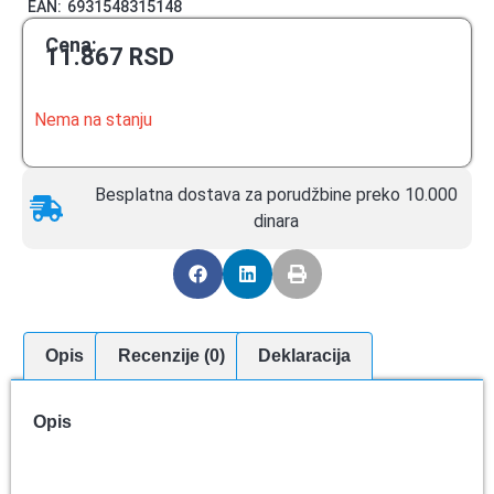
EAN:
6931548315148
Cena:
11.867
RSD
Nema na stanju
Besplatna dostava za porudžbine preko 10.000
dinara
Opis
Recenzije (0)
Deklaracija
Opis