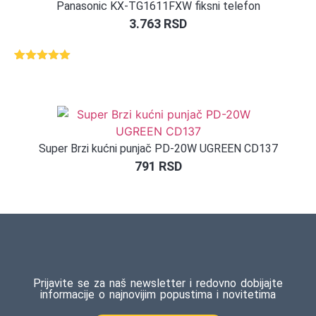
Panasonic KX-TG1611FXW fiksni telefon
3.763
RSD
Ocenjeno
1
5.00
od 5
na osnovu
ocene
kupca
Super Brzi kućni punjač PD-20W UGREEN CD137
791
RSD
Prijavite se za naš newsletter i redovno dobijajte
informacije o najnovijim popustima i novitetima