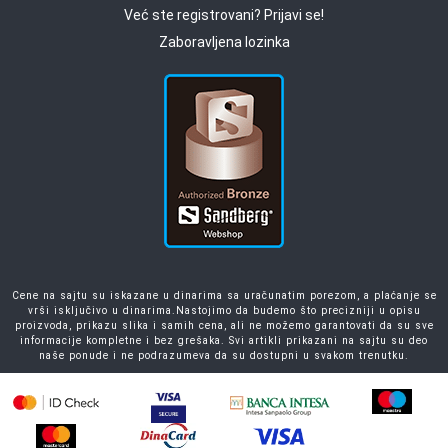
Već ste registrovani? Prijavi se!
Zaboravljena lozinka
Cene na sajtu su iskazane u dinarima sa uračunatim porezom, a plaćanje se
vrši isključivo u dinarima.Nastojimo da budemo što precizniji u opisu
proizvoda, prikazu slika i samih cena, ali ne možemo garantovati da su sve
informacije kompletne i bez grešaka. Svi artikli prikazani na sajtu su deo
naše ponude i ne podrazumeva da su dostupni u svakom trenutku.