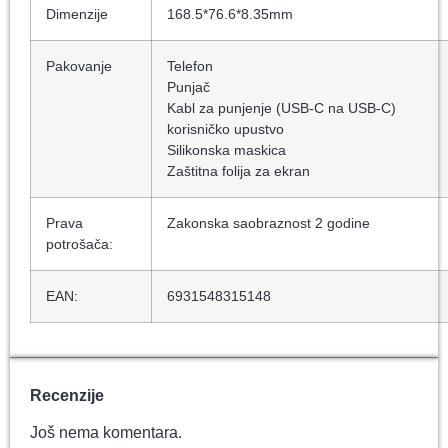
Dimenzije
168.5*76.6*8.35mm
Pakovanje
Telefon
Punjač
Kabl za punjenje (USB-C na USB-C)
korisničko upustvo
Silikonska maskica
Zaštitna folija za ekran
Prava
Zakonska saobraznost 2 godine
potrošača:
EAN:
6931548315148
Recenzije
Još nema komentara.