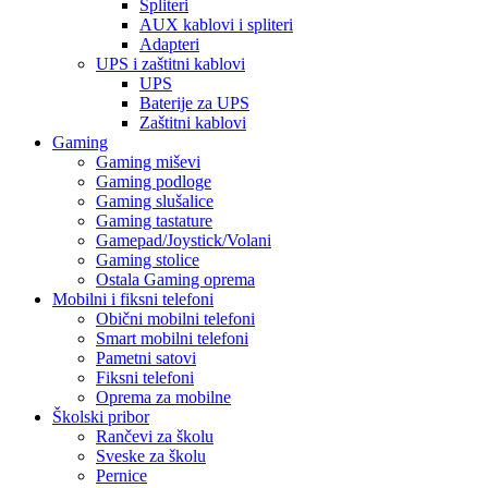
Spliteri
AUX kablovi i spliteri
Adapteri
UPS i zaštitni kablovi
UPS
Baterije za UPS
Zaštitni kablovi
Gaming
Gaming miševi
Gaming podloge
Gaming slušalice
Gaming tastature
Gamepad/Joystick/Volani
Gaming stolice
Ostala Gaming oprema
Mobilni i fiksni telefoni
Obični mobilni telefoni
Smart mobilni telefoni
Pametni satovi
Fiksni telefoni
Oprema za mobilne
Školski pribor
Rančevi za školu
Sveske za školu
Pernice