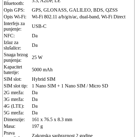
5.3, A2DP, LE
Bluetooth:
Opis GPS:
GPS, GLONASS, GALILEO, BDS, QZSS
Opis Wi-Fi:
Wi-Fi 802.11 a/b/g/n/ac, dual-band, Wi-Fi Direct
Interfejs za
USB-C
punjenje:
NFC:
Da
Izlaz za
Da
slušalice:
Snaga brzog
25 W
punjenja:
Kapacitet
5000 mAh
baterije:
SIM slot:
Hybrid SIM
SIM slot tip:
1 Nano SIM + 1 Nano SIM / Micro SD
2G mreža:
Da
3G mreža:
Da
4G (LTE):
Da
5G mreža:
Da
Dimenzije:
161 x 76.5 x 8.3 mm
Masa:
197 g
Prava
Zakonska saobraznost 2 godine