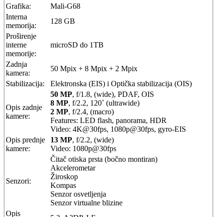
Grafika:
Mali-G68
Interna
128 GB
memorija:
Proširenje
interne
microSD do 1TB
memorije:
Zadnja
50 Mpix + 8 Mpix + 2 Mpix
kamera:
Stabilizacija:
Elektronska (EIS) i Optička stabilizacija (OIS)
50 MP
, f/1.8, (wide), PDAF, OIS
8 MP
, f/2.2, 120˚ (ultrawide)
Opis zadnje
2 MP
, f/2.4, (macro)
kamere:
Features: LED flash, panorama, HDR
Video: 4K@30fps, 1080p@30fps, gyro-EIS
Opis prednje
13 MP
, f/2.2, (wide)
kamere:
Video: 1080p@30fps
Čitač otiska prsta (bočno montiran)
Akcelerometar
Žiroskop
Senzori:
Kompas
Senzor osvetljenja
Senzor virtualne blizine
Opis