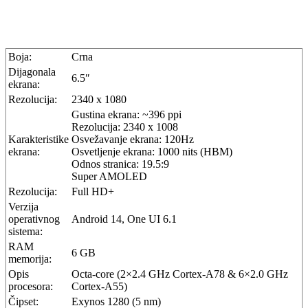
Boja:
Crna
Dijagonala
6.5″
ekrana:
Rezolucija:
2340 x 1080
Gustina ekrana: ~396 ppi
Rezolucija: 2340 x 1008
Karakteristike
Osvežavanje ekrana: 120Hz
ekrana:
Osvetljenje ekrana: 1000 nits (HBM)
Odnos stranica: 19.5:9
Super AMOLED
Rezolucija:
Full HD+
Verzija
operativnog
Android 14, One UI 6.1
sistema:
RAM
6 GB
memorija:
Opis
Octa-core (2×2.4 GHz Cortex-A78 & 6×2.0 GHz
procesora:
Cortex-A55)
Čipset:
Exynos 1280 (5 nm)