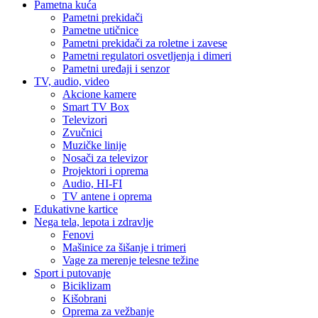
Pametna kuća
Pametni prekidači
Pametne utičnice
Pametni prekidači za roletne i zavese
Pametni regulatori osvetljenja i dimeri
Pametni uređaji i senzor
TV, audio, video
Akcione kamere
Smart TV Box
Televizori
Zvučnici
Muzičke linije
Nosači za televizor
Projektori i oprema
Audio, HI-FI
TV antene i oprema
Edukativne kartice
Nega tela, lepota i zdravlje
Fenovi
Mašinice za šišanje i trimeri
Vage za merenje telesne težine
Sport i putovanje
Biciklizam
Kišobrani
Oprema za vežbanje