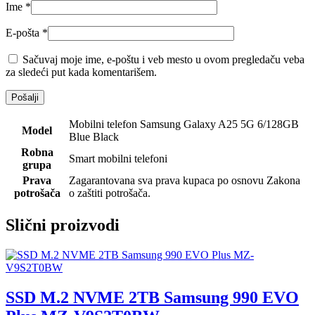
Ime
*
E-pošta
*
Sačuvaj moje ime, e-poštu i veb mesto u ovom pregledaču veba
za sledeći put kada komentarišem.
Mobilni telefon Samsung Galaxy A25 5G 6/128GB
Model
Blue Black
Robna
Smart mobilni telefoni
grupa
Prava
Zagarantovana sva prava kupaca po osnovu Zakona
potrošača
o zaštiti potrošača.
Slični proizvodi
SSD M.2 NVME 2TB Samsung 990 EVO