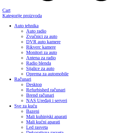
Cart
Kategorije proizvoda
Auto tehnika
Auto radio
Zvučnici za auto
DVR auto kamere
Rikverc kamere
Monitori za auto
Antena za radio
Radio blenda
Sijalice za auto
Oprema za automobile
Računari
Desktop
Refurbished računari
Brend računari
NAS Uređaji i serveri
Sve za kuću
Bazeni
Mali kuhinjski aparati
Mali kućni aparati
Led rasveta
Dekorativna rasveta