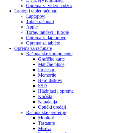
DVR/NVR snimači
Oprema za video nadzor
Laptop i tablet računari
Laptopovi
Tablet računari
Apple
Torbe, rančevi i futrole
Oprema za laptopove
Oprema za tablete
Oprema za računare
Računarske komponente
Grafičke karte
Matične ploče
Procesori
Memorije
Hard diskovi
SSD
Hladnjaci i oprema
Kućišta
Napajanja
Optički uređaji
Računarske periferije
Monitori
Tastature
Miševi