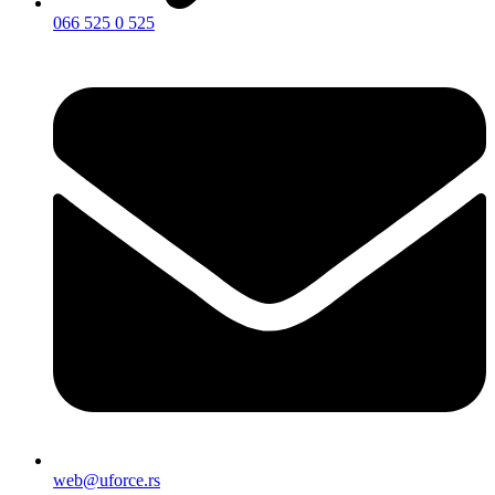
066 525 0 525
web@uforce.rs