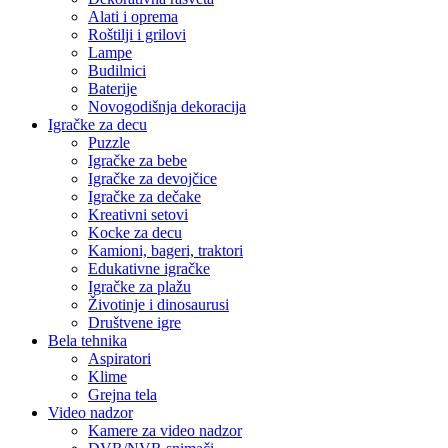
Alati i oprema
Roštilji i grilovi
Lampe
Budilnici
Baterije
Novogodišnja dekoracija
Igračke za decu
Puzzle
Igračke za bebe
Igračke za devojčice
Igračke za dečake
Kreativni setovi
Kocke za decu
Kamioni, bageri, traktori
Edukativne igračke
Igračke za plažu
Životinje i dinosaurusi
Društvene igre
Bela tehnika
Aspiratori
Klime
Grejna tela
Video nadzor
Kamere za video nadzor