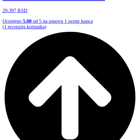
29.397
RSD
Ocenjeno
5.00
od 5 na osnovu
1
ocene kupca
(
1
recenzija korisnika)