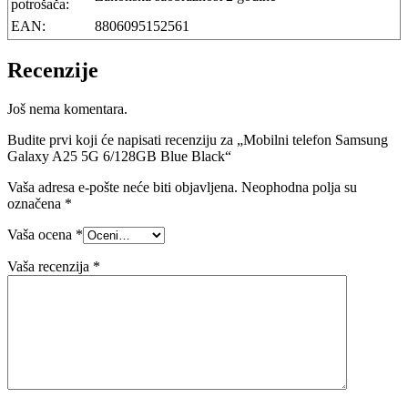
potrošača:
EAN:
8806095152561
Recenzije
Još nema komentara.
Budite prvi koji će napisati recenziju za „Mobilni telefon Samsung
Galaxy A25 5G 6/128GB Blue Black“
Vaša adresa e-pošte neće biti objavljena.
Neophodna polja su
označena
*
Vaša ocena
*
Vaša recenzija
*