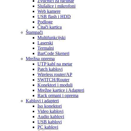
Zvučnici za računar
Slušalice i mikrofoni
Web kamere
USB flash i HDD
Podloge
Čitači kartica
Štampači
Multifunkcijski
Laserski
Termalni
BarCode Skeneri
Mrežna oprema
UTP kabl na metar
Patch kablovi
Wireless router/AP
SWITCH/Router
Konektori i moduli
Mrežne kartice i Adapteri
Rack ormani i oprema
Kablovi i adapteri
Iso konektori
Video kablovi
Audio kablovi
USB kablovi
PC kablovi