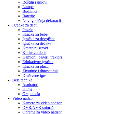
Roštilji i grilovi
Lampe
Budilnici
Baterije
Novogodišnja dekoracija
Igračke za decu
Puzzle
Igračke za bebe
Igračke za devojčice
Igračke za dečake
Kreativni setovi
Kocke za decu
Kamioni, bageri, traktori
Edukativne igračke
Igračke za plažu
Životinje i dinosaurusi
Društvene igre
Bela tehnika
Aspiratori
Klime
Grejna tela
Video nadzor
Kamere za video nadzor
DVR/NVR snimači
Oprema za video nadzor