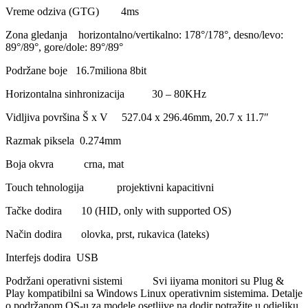
Vreme odziva (GTG) 4ms
Zona gledanja horizontalno/vertikalno: 178°/178°, desno/levo:
89°/89°, gore/dole: 89°/89°
Podržane boje 16.7miliona 8bit
Horizontalna sinhronizacija 30 – 80KHz
Vidljiva površina Š x V 527.04 x 296.46mm, 20.7 x 11.7″
Razmak piksela 0.274mm
Boja okvra crna, mat
Touch tehnologija projektivni kapacitivni
Tačke dodira 10 (HID, only with supported OS)
Način dodira olovka, prst, rukavica (lateks)
Interfejs dodira USB
Podržani operativni sistemi Svi iiyama monitori su Plug &
Play kompatibilni sa Windows Linux operativnim sistemima. Detalje
o podržanom OS-u za modele osetljive na dodir potražite u odjeljku