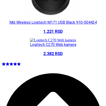
Miš Wireless Logitech M171 USB Black 910-004424
1.221
RSD
Logitech C270 Web kamera
2.382
RSD
Ocenjeno
2
5.00
od 5
na osnovu
ocene
kupca