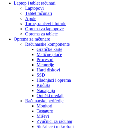
Laptop i tablet računari
Laptopovi
Tablet računari
Apple
Torbe, rančevi i futrole
Oprema za laptopove
Oprema za tablete
Oprema za računare
Računarske komponente
Grafičke karte
Matične ploče
Procesori
Memorije
Hard diskovi
SSD
Hladnjaci i oprema
Kućišta
Napajanja
Optički uređaji
Računarske periferije
Monitori
Tastature
Miševi
Zvučnici za računar
Slušalice i mikrofoni