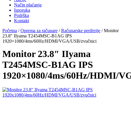
Način plaćanja
Isporuka
Podrška
Kontakt
Početna
/
Oprema za računare
/
Računarske periferije
/ Monitor
23.8″ IIyama T2454MSC-B1AG IPS
1920×1080/4ms/60Hz/HDMI/VGA/USB/zvučnici
Monitor 23.8″ IIyama
T2454MSC-B1AG IPS
1920×1080/4ms/60Hz/HDMI/VG