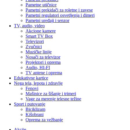
Pametne utičnice
Pametni prekidači za roletne i zavese
Pametni regulatori osvetljenja i dimeri
Pametni uređaji i senzor
TV, audio, video
Akcione kamere
Smart TV Box
Televizori
Zvučnici
Muzičke linije
Nosači za televizor
Projektori i oprema
Audio, HI-FI
TV antene i oprema
Edukativne kartice
Nega tela, lepota i zdravlje
Fenovi
Mašinice za šišanje i trimeri
Vage za merenje telesne težine
Sport i putovanje
Biciklizam
Kišobrani
Oprema za vežbanje
Akcije