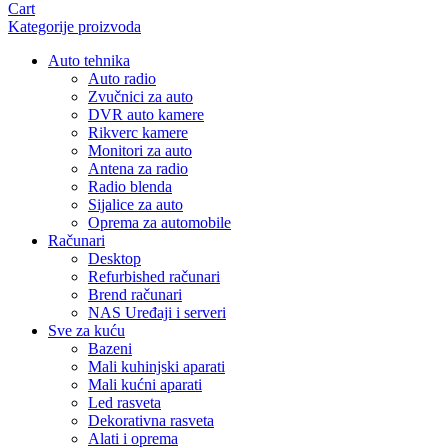
Cart
Kategorije proizvoda
Auto tehnika
Auto radio
Zvučnici za auto
DVR auto kamere
Rikverc kamere
Monitori za auto
Antena za radio
Radio blenda
Sijalice za auto
Oprema za automobile
Računari
Desktop
Refurbished računari
Brend računari
NAS Uređaji i serveri
Sve za kuću
Bazeni
Mali kuhinjski aparati
Mali kućni aparati
Led rasveta
Dekorativna rasveta
Alati i oprema