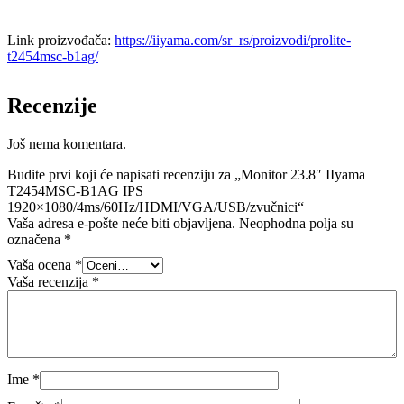
Link proizvođača:
https://iiyama.com/sr_rs/proizvodi/prolite-
t2454msc-b1ag/
Recenzije
Još nema komentara.
Budite prvi koji će napisati recenziju za „Monitor 23.8″ IIyama
T2454MSC-B1AG IPS
1920×1080/4ms/60Hz/HDMI/VGA/USB/zvučnici“
Vaša adresa e-pošte neće biti objavljena.
Neophodna polja su
označena
*
Vaša ocena
*
Vaša recenzija
*
Ime
*