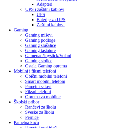
Adapteri
UPS i zaštitni kablovi
UPS
Baterije za UPS
Zaštitni kablovi
Gaming
Gaming miševi
Gaming podloge
Gaming slušalice
Gaming tastature
Gamepad/Joystick/Volani
Gaming stolice
Ostala Gaming oprema
Mobilni i fiksni telefoni
Obični mobilni telefoni
Smart mobilni telefoni
Pametni satovi
Fiksni telefoni
Oprema za mobilne
Školski pribor
Rančevi za školu
Sveske za školu
Pernice
Pametna kuća
Pametni prekidači