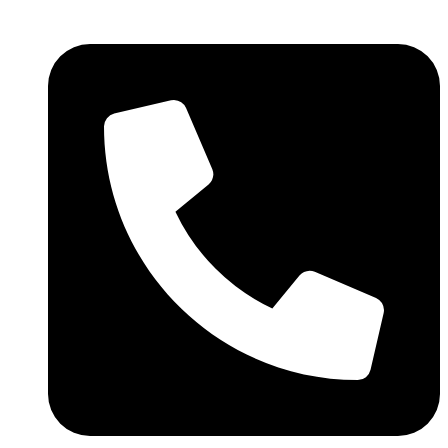
Skočite
na
sadržaj