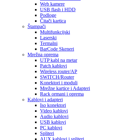
Web kamere
USB flash i HDD
Podloge
Čitači kartica
Štampači
Multifunkcijski
Laserski
Termalni
BarCode Skeneri
Mrežna oprema
UTP kabl na metar
Patch kablovi
Wireless router/AP
SWITCH/Router
Konektori i moduli
Mrežne kartice i Adapteri
Rack ormani i oprema
Kablovi i adapteri
Iso konektori
Video kablovi
Audio kablovi
USB kablovi
PC kablovi
Spliteri
AUX kablovi i spliteri