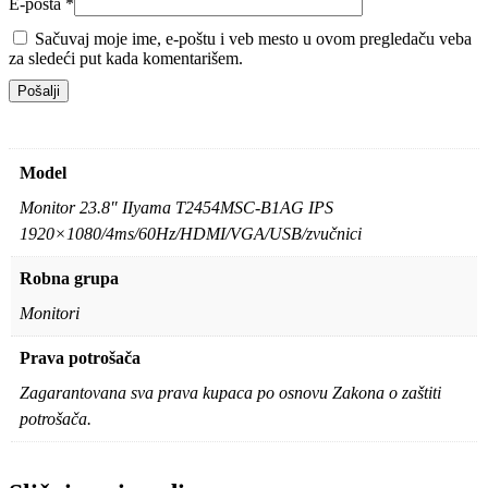
E-pošta
*
Sačuvaj moje ime, e-poštu i veb mesto u ovom pregledaču veba
za sledeći put kada komentarišem.
Model
Monitor 23.8″ IIyama T2454MSC-B1AG IPS
1920×1080/4ms/60Hz/HDMI/VGA/USB/zvučnici
Robna grupa
Monitori
Prava potrošača
Zagarantovana sva prava kupaca po osnovu Zakona o zaštiti
potrošača.