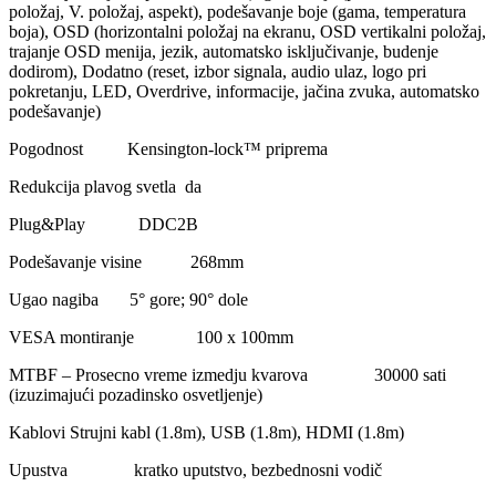
položaj, V. položaj, aspekt), podešavanje boje (gama, temperatura
boja), OSD (horizontalni položaj na ekranu, OSD vertikalni položaj,
trajanje OSD menija, jezik, automatsko isključivanje, budenje
dodirom), Dodatno (reset, izbor signala, audio ulaz, logo pri
pokretanju, LED, Overdrive, informacije, jačina zvuka, automatsko
podešavanje)
Pogodnost Kensington-lock™ priprema
Redukcija plavog svetla da
Plug&Play DDC2B
Podešavanje visine 268mm
Ugao nagiba 5° gore; 90° dole
VESA montiranje 100 x 100mm
MTBF – Prosecno vreme izmedju kvarova 30000 sati
(izuzimajući pozadinsko osvetljenje)
Kablovi Strujni kabl (1.8m), USB (1.8m), HDMI (1.8m)
Upustva kratko uputstvo, bezbednosni vodič