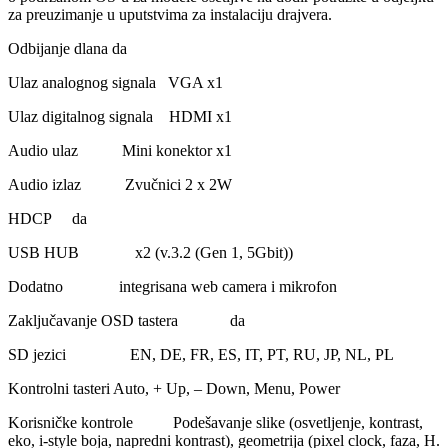
za preuzimanje u uputstvima za instalaciju drajvera.
Odbijanje dlana da
Ulaz analognog signala VGA x1
Ulaz digitalnog signala HDMI x1
Audio ulaz Mini konektor x1
Audio izlaz Zvučnici 2 x 2W
HDCP da
USB HUB x2 (v.3.2 (Gen 1, 5Gbit))
Dodatno integrisana web camera i mikrofon
Zaključavanje OSD tastera da
SD jezici EN, DE, FR, ES, IT, PT, RU, JP, NL, PL
Kontrolni tasteri Auto, + Up, – Down, Menu, Power
Korisničke kontrole Podešavanje slike (osvetljenje, kontrast,
eko, i-style boja, napredni kontrast), geometrija (pixel clock, faza, H.