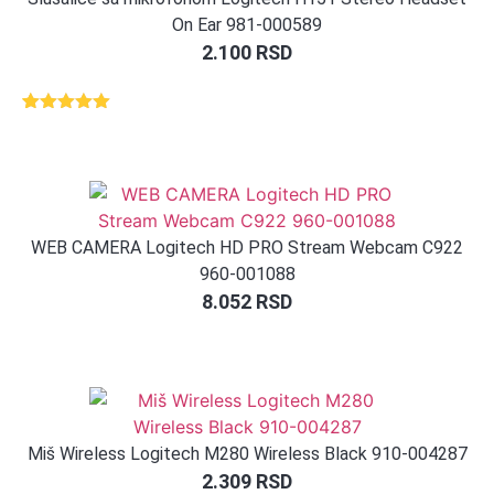
On Ear 981-000589
2.100
RSD
Ocenjeno
1
5.00
od 5
na osnovu
ocene
kupca
WEB CAMERA Logitech HD PRO Stream Webcam C922
960-001088
8.052
RSD
Miš Wireless Logitech M280 Wireless Black 910-004287
2.309
RSD