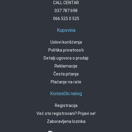
CALL CENTAR
037 787 698
066 525 0 525
Kupovina
Uslovi korišćenja
Politika privatnosti
Detalji ugovora o prodaji
Reklamacije
Česta pitanja
Plaćanje na rate
Korisnički nalog
Registracija
Već ste registrovani? Prijavi se!
Zaboravljena lozinka