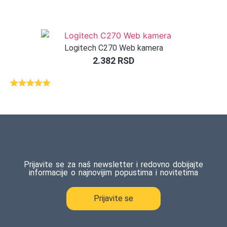
Logitech C270 Web kamera
2.382
RSD
Ocenjeno
2
5.00
od 5
na osnovu
ocene
kupca
Prijavite se za naš newsletter i redovno dobijajte
informacije o najnovijim popustima i novitetima
Prijavite se