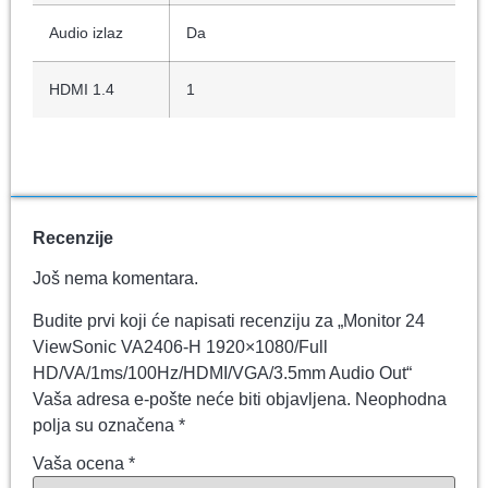
Audio izlaz
Da
HDMI 1.4
1
Recenzije
Još nema komentara.
Budite prvi koji će napisati recenziju za „Monitor 24
ViewSonic VA2406-H 1920×1080/Full
HD/VA/1ms/100Hz/HDMI/VGA/3.5mm Audio Out“
Vaša adresa e-pošte neće biti objavljena.
Neophodna
polja su označena
*
Vaša ocena
*