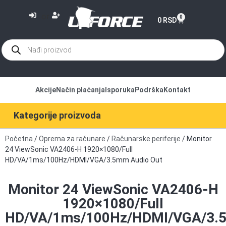
or
0
0
RSD
Akcije
Način plaćanja
Isporuka
Podrška
Kontakt
Kategorije proizvoda
Početna
/
Oprema za računare
/
Računarske periferije
/ Monitor
24 ViewSonic VA2406-H 1920×1080/Full
HD/VA/1ms/100Hz/HDMI/VGA/3.5mm Audio Out
Monitor 24 ViewSonic VA2406-H
1920×1080/Full
HD/VA/1ms/100Hz/HDMI/VGA/3