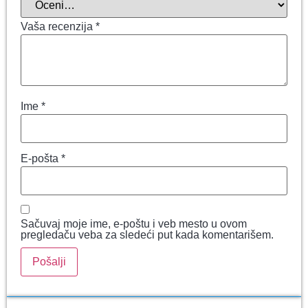
Vaša recenzija
*
Ime
*
E-pošta
*
Sačuvaj moje ime, e-poštu i veb mesto u ovom
pregledaču veba za sledeći put kada komentarišem.