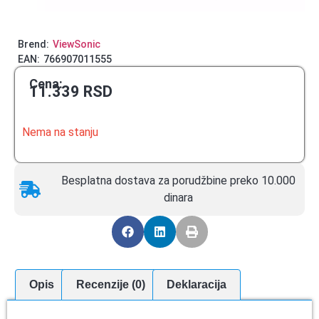
Brend:
ViewSonic
EAN:
766907011555
Cena:
11.339
RSD
Nema na stanju
Besplatna dostava za porudžbine preko 10.000
dinara
Opis
Recenzije (0)
Deklaracija