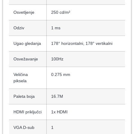
Osvetljenje
250 cd/m²
Odziv
1 ms
Ugao gledanja
178° horizontalni, 178° vertikalni
Osvežavanje
100Hz
Veličina
0.275 mm
piksela
Paleta boja
16.7M
HDMI priključci
1x HDMI
VGA D-sub
1