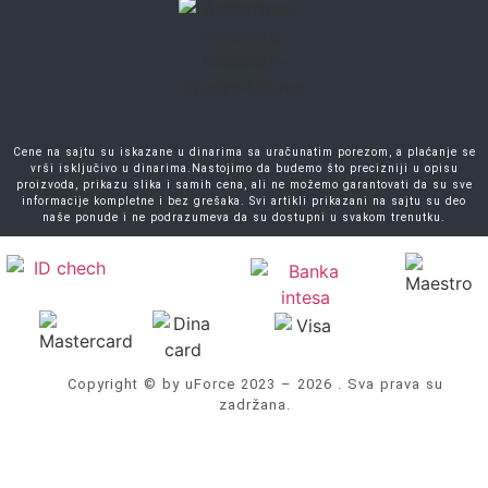
Cene na sajtu su iskazane u dinarima sa uračunatim porezom, a plaćanje se
vrši isključivo u dinarima.Nastojimo da budemo što precizniji u opisu
proizvoda, prikazu slika i samih cena, ali ne možemo garantovati da su sve
informacije kompletne i bez grešaka. Svi artikli prikazani na sajtu su deo
naše ponude i ne podrazumeva da su dostupni u svakom trenutku.
Copyright © by uForce 2023 – 2026 . Sva prava su
zadržana.