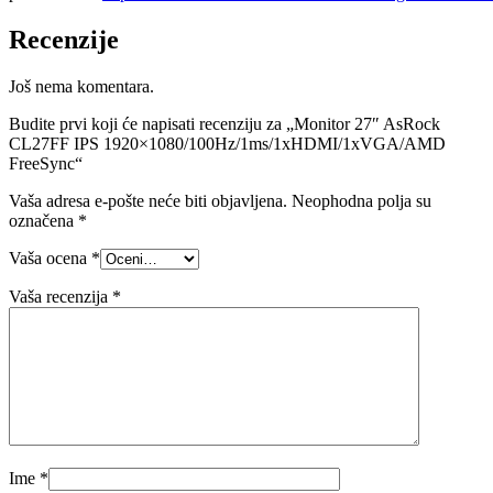
Recenzije
Još nema komentara.
Budite prvi koji će napisati recenziju za „Monitor 27″ AsRock
CL27FF IPS 1920×1080/100Hz/1ms/1xHDMI/1xVGA/AMD
FreeSync“
Vaša adresa e-pošte neće biti objavljena.
Neophodna polja su
označena
*
Vaša ocena
*
Vaša recenzija
*
Ime
*