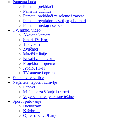
Pametna kuća
Pametni prekidači
Pametne utičnice
Pametni prekidači za roletne i zavese
Pametni regulatori osvetljenja i dimeri
Pametni uređaji i senzor
TV, audio, video
Akcione kamere
Smart TV Box
Televizori
Zvučnici
Muzičke linije
Nosači za televizor
Projektori i oprema
Audio, HI-FI
TV antene i oprema
Edukativne kartice
Nega tela, lepota i zdravlje
Fenovi
Mašinice za šišanje i trimeri
Vage za merenje telesne težine
Sport i putovanje
Biciklizam
Kišobrani
Oprema za vežbanje