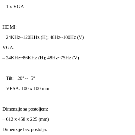
– 1 x VGA
HDMI:
– 24KHz~120KHz (H); 48Hz~100Hz (V)
VGA:
– 24KHz~86KHz (H); 48Hz~75Hz (V)
– Tilt: +20° ~ -5°
– VESA: 100 x 100 mm
Dimenzije sa postoljem:
– 612 x 458 x 225 (mm)
Dimenzije bez postolja: