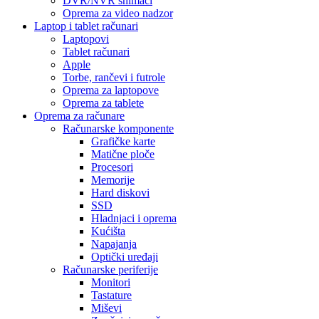
DVR/NVR snimači
Oprema za video nadzor
Laptop i tablet računari
Laptopovi
Tablet računari
Apple
Torbe, rančevi i futrole
Oprema za laptopove
Oprema za tablete
Oprema za računare
Računarske komponente
Grafičke karte
Matične ploče
Procesori
Memorije
Hard diskovi
SSD
Hladnjaci i oprema
Kućišta
Napajanja
Optički uređaji
Računarske periferije
Monitori
Tastature
Miševi