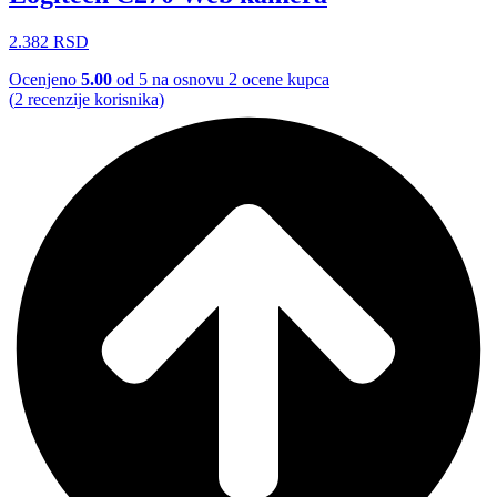
2.382
RSD
Ocenjeno
5.00
od 5 na osnovu
2
ocene kupca
(
2
recenzije korisnika)