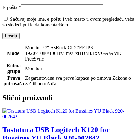
E-pošta
*
Sačuvaj moje ime, e-poštu i veb mesto u ovom pregledaču veba
za sledeći put kada komentarišem.
Monitor 27″ AsRock CL27FF IPS
Model
1920×1080/100Hz/1ms/1xHDMI/1xVGA/AMD
FreeSync
Robna
Monitori
grupa
Prava
Zagarantovana sva prava kupaca po osnovu Zakona o
potrošača
zaštiti potrošača.
Slični proizvodi
Tastatura USB Logitech K120 for
Bussines YU Black 920-002642