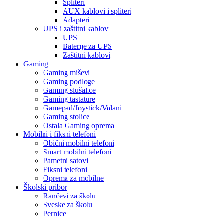
Spliteri
AUX kablovi i spliteri
Adapteri
UPS i zaštitni kablovi
UPS
Baterije za UPS
Zaštitni kablovi
Gaming
Gaming miševi
Gaming podloge
Gaming slušalice
Gaming tastature
Gamepad/Joystick/Volani
Gaming stolice
Ostala Gaming oprema
Mobilni i fiksni telefoni
Obični mobilni telefoni
Smart mobilni telefoni
Pametni satovi
Fiksni telefoni
Oprema za mobilne
Školski pribor
Rančevi za školu
Sveske za školu
Pernice