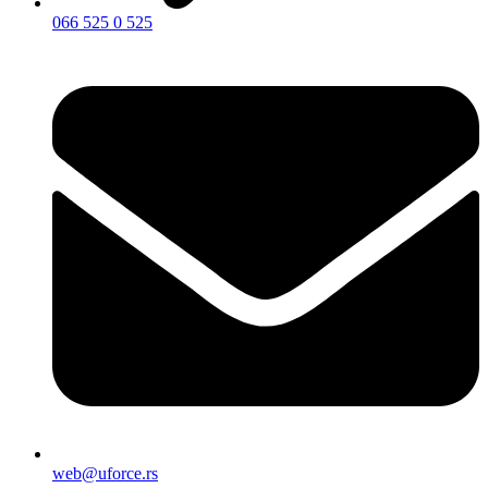
066 525 0 525
web@uforce.rs