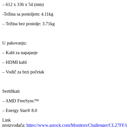
– 612 x 336 x 54 (mm)
-Težina sa postoljem: 4.11kg
– Težina bez postolje: 3.71kg
U pakovanju:
– Kabl za napajanje
– HDMI kabl
– Vodič za brzi početak
Sertifikati
– AMD FreeSync™
– Energy Star® 8.0
Link
proizvođača:
https://www.asrock.com/Monitors/Challenger/CL27FF/i