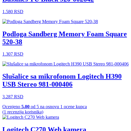
1.580
RSD
Podloga Sandberg Memory Foam Square
520-38
1.307
RSD
Slušalice sa mikrofonom Logitech H390
USB Stereo 981-000406
3.287
RSD
Ocenjeno
5.00
od 5 na osnovu
1
ocene kupca
(
1
recenzija korisnika)
Logitech C270 Web kamera