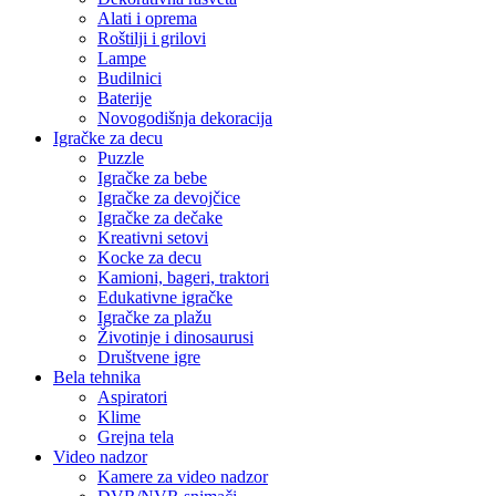
Alati i oprema
Roštilji i grilovi
Lampe
Budilnici
Baterije
Novogodišnja dekoracija
Igračke za decu
Puzzle
Igračke za bebe
Igračke za devojčice
Igračke za dečake
Kreativni setovi
Kocke za decu
Kamioni, bageri, traktori
Edukativne igračke
Igračke za plažu
Životinje i dinosaurusi
Društvene igre
Bela tehnika
Aspiratori
Klime
Grejna tela
Video nadzor
Kamere za video nadzor