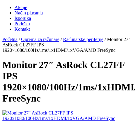
Akcije
Način plaćanja
Isporuka
Podrška
Kontakt
Početna
/
Oprema za računare
/
Računarske periferije
/ Monitor 27″
AsRock CL27FF IPS
1920×1080/100Hz/1ms/1xHDMI/1xVGA/AMD FreeSync
Monitor 27″ AsRock CL27FF
IPS
1920×1080/100Hz/1ms/1xHD
FreeSync