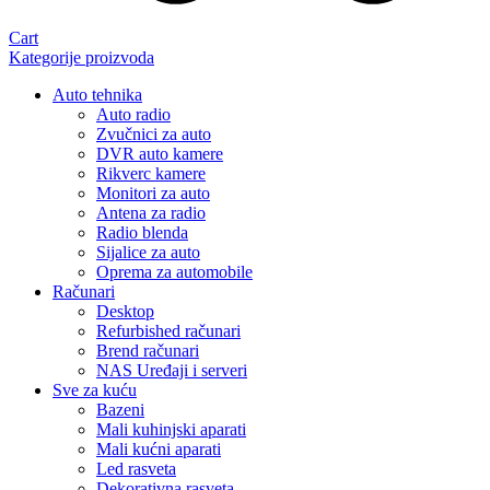
Cart
Kategorije proizvoda
Auto tehnika
Auto radio
Zvučnici za auto
DVR auto kamere
Rikverc kamere
Monitori za auto
Antena za radio
Radio blenda
Sijalice za auto
Oprema za automobile
Računari
Desktop
Refurbished računari
Brend računari
NAS Uređaji i serveri
Sve za kuću
Bazeni
Mali kuhinjski aparati
Mali kućni aparati
Led rasveta
Dekorativna rasveta