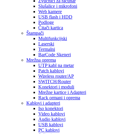
Zvučnici za računar
Slušalice i mikrofoni
Web kamere
USB flash i HDD
Podloge
Čitači kartica
Štampači
Multifunkcijski
Laserski
Termalni
BarCode Skeneri
Mrežna oprema
UTP kabl na metar
Patch kablovi
Wireless router/AP
SWITCH/Router
Konektori i moduli
Mrežne kartice i Adapteri
Rack ormani i oprema
Kablovi i adapteri
Iso konektori
Video kablovi
Audio kablovi
USB kablovi
PC kablovi