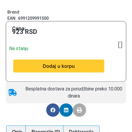
Brend:
EAN:
6991209991500
Cena:
923
RSD
Na stanju
Dodaj u korpu
Besplatna dostava za porudžbine preko 10.000
dinara
Opis
Recenzije (0)
Deklaracija