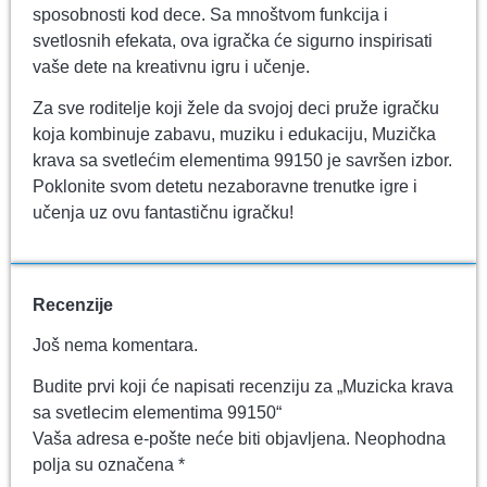
sposobnosti kod dece. Sa mnoštvom funkcija i
svetlosnih efekata, ova igračka će sigurno inspirisati
vaše dete na kreativnu igru i učenje.
Za sve roditelje koji žele da svojoj deci pruže igračku
koja kombinuje zabavu, muziku i edukaciju, Muzička
krava sa svetlećim elementima 99150 je savršen izbor.
Poklonite svom detetu nezaboravne trenutke igre i
učenja uz ovu fantastičnu igračku!
Recenzije
Još nema komentara.
Budite prvi koji će napisati recenziju za „Muzicka krava
sa svetlecim elementima 99150“
Vaša adresa e-pošte neće biti objavljena.
Neophodna
polja su označena
*