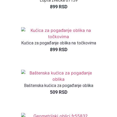
Lopta zvečka 07159
899
RSD
Kućica za pogađanje oblika na točkovima
899
RSD
Baštenska kućica za pogađanje oblika
509
RSD