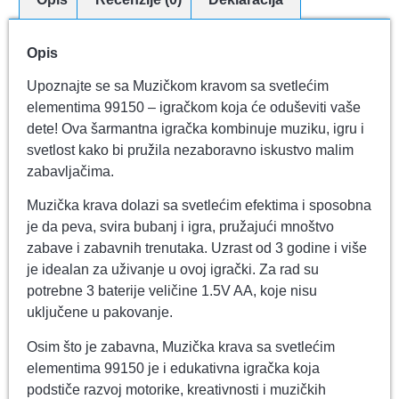
Opis
Upoznajte se sa Muzičkom kravom sa svetlećim
elementima 99150 – igračkom koja će oduševiti vaše
dete! Ova šarmantna igračka kombinuje muziku, igru i
svetlost kako bi pružila nezaboravno iskustvo malim
zabavljačima.
Muzička krava dolazi sa svetlećim efektima i sposobna
je da peva, svira bubanj i igra, pružajući mnoštvo
zabave i zabavnih trenutaka. Uzrast od 3 godine i više
je idealan za uživanje u ovoj igrački. Za rad su
potrebne 3 baterije veličine 1.5V AA, koje nisu
uključene u pakovanje.
Osim što je zabavna, Muzička krava sa svetlećim
elementima 99150 je i edukativna igračka koja
podstiče razvoj motorike, kreativnosti i muzičkih