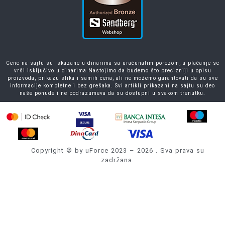
Cene na sajtu su iskazane u dinarima sa uračunatim porezom, a plaćanje se
vrši isključivo u dinarima.Nastojimo da budemo što precizniji u opisu
proizvoda, prikazu slika i samih cena, ali ne možemo garantovati da su sve
informacije kompletne i bez grešaka. Svi artikli prikazani na sajtu su deo
naše ponude i ne podrazumeva da su dostupni u svakom trenutku.
Copyright © by uForce 2023 – 2026 . Sva prava su
zadržana.