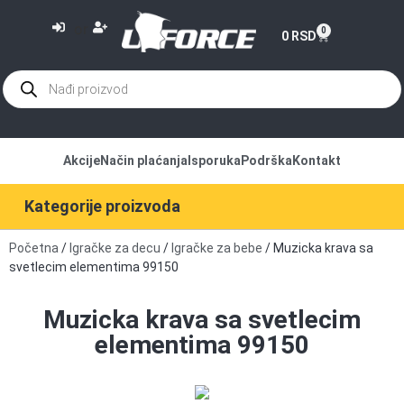
or
0
0
RSD
Akcije
Način plaćanja
Isporuka
Podrška
Kontakt
Kategorije proizvoda
Početna
/
Igračke za decu
/
Igračke za bebe
/ Muzicka krava sa
svetlecim elementima 99150
Muzicka krava sa svetlecim
elementima 99150