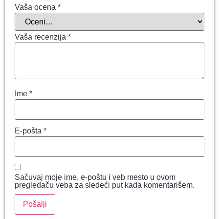
Vaša ocena
*
Vaša recenzija
*
Ime
*
E-pošta
*
Sačuvaj moje ime, e-poštu i veb mesto u ovom
pregledaču veba za sledeći put kada komentarišem.