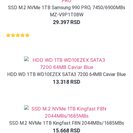
SSD M.2 NVMe 1TB Samsung 990 PRO, 7450/6900MBs
MZ-V9P1T0BW
29.397
RSD
Ocenjeno
1
5.00
od 5
na osnovu
ocene
kupca
HDD WD 1TB WD10EZEX SATA3 7200 64MB Caviar Blue
13.318
RSD
SSD M.2 NVMe 1TB Kingfast F8N 2044MBs/1685MBs
15.668
RSD