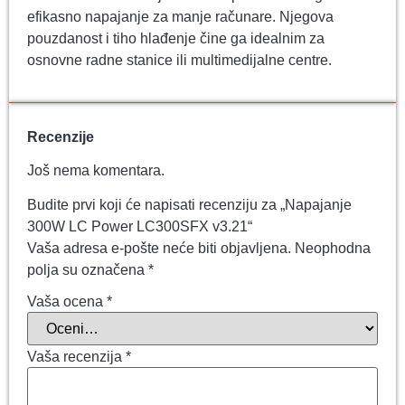
efikasno napajanje za manje računare. Njegova
pouzdanost i tiho hlađenje čine ga idealnim za
osnovne radne stanice ili multimedijalne centre.
Recenzije
Još nema komentara.
Budite prvi koji će napisati recenziju za „Napajanje
300W LC Power LC300SFX v3.21“
Vaša adresa e-pošte neće biti objavljena.
Neophodna
polja su označena
*
Vaša ocena
*
Vaša recenzija
*