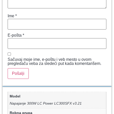
Ime
*
E-pošta
*
Sačuvaj moje ime, e-poštu i veb mesto u ovom
pregledaču veba za sledeći put kada komentarišem.
Model
Napajanje 300W LC Power LC300SFX v3.21
Robna grupa