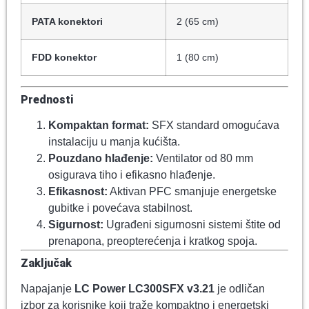
PATA konektori
2 (65 cm)
FDD konektor
1 (80 cm)
Prednosti
Kompaktan format:
SFX standard omogućava
instalaciju u manja kućišta.
Pouzdano hlađenje:
Ventilator od 80 mm
osigurava tiho i efikasno hlađenje.
Efikasnost:
Aktivan PFC smanjuje energetske
gubitke i povećava stabilnost.
Sigurnost:
Ugrađeni sigurnosni sistemi štite od
prenapona, preopterećenja i kratkog spoja.
Zaključak
Napajanje
LC Power LC300SFX v3.21
je odličan
izbor za korisnike koji traže kompaktno i energetski