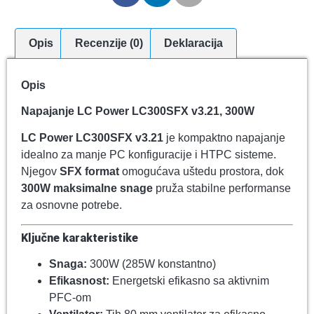
Opis
Recenzije (0)
Deklaracija
Opis
Napajanje LC Power LC300SFX v3.21, 300W
LC Power LC300SFX v3.21
je kompaktno napajanje
idealno za manje PC konfiguracije i HTPC sisteme.
Njegov
SFX format
omogućava uštedu prostora, dok
300W maksimalne snage
pruža stabilne performanse
za osnovne potrebe.
Ključne karakteristike
Snaga:
300W (285W konstantno)
Efikasnost:
Energetski efikasno sa aktivnim
PFC-om