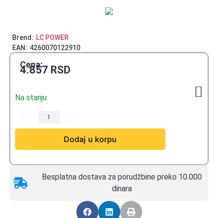
Brend:
LC POWER
EAN:
4260070122910
Cena:
4.857
RSD
Na stanju
Dodaj u korpu
Besplatna dostava za porudžbine preko 10.000
dinara