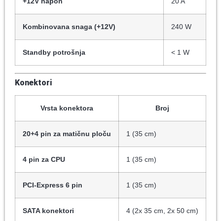
+12V napon
20 A
Kombinovana snaga (+12V)
240 W
Standby potrošnja
< 1 W
Konektori
Vrsta konektora
Broj
20+4 pin za matičnu ploču
1 (35 cm)
4 pin za CPU
1 (35 cm)
PCI-Express 6 pin
1 (35 cm)
SATA konektori
4 (2x 35 cm, 2x 50 cm)