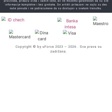
proizvoda, prikazu slika i samih cena, ali ne možemo garantovati da su sve
informacije kompletne i bez grešaka. Svi artikli prikazani na sajtu su deo
naše ponude i ne podrazumeva da su dostupni u svakom trenutku.
Copyright © by uForce 2023 – 2026 . Sva prava su
zadržana.