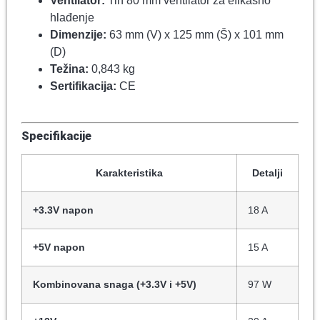
Ventilator:
Tih 80 mm ventilator za efikasno
hlađenje
Dimenzije:
63 mm (V) x 125 mm (Š) x 101 mm
(D)
Težina:
0,843 kg
Sertifikacija:
CE
Specifikacije
Karakteristika
Detalji
+3.3V napon
18 A
+5V napon
15 A
Kombinovana snaga (+3.3V i +5V)
97 W