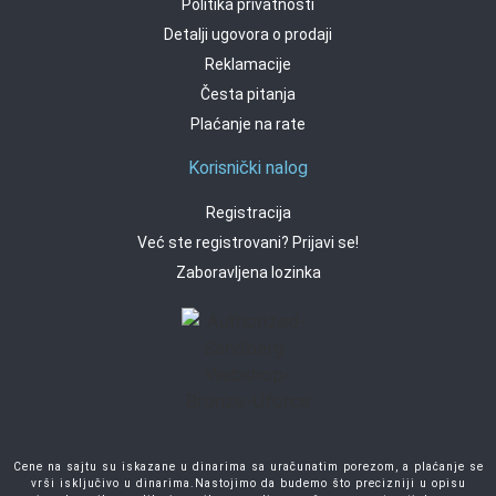
Politika privatnosti
Detalji ugovora o prodaji
Reklamacije
Česta pitanja
Plaćanje na rate
Korisnički nalog
Registracija
Već ste registrovani? Prijavi se!
Zaboravljena lozinka
Cene na sajtu su iskazane u dinarima sa uračunatim porezom, a plaćanje se
vrši isključivo u dinarima.Nastojimo da budemo što precizniji u opisu