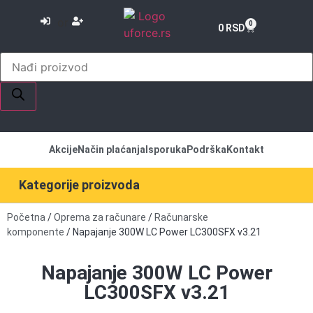
or
0
0
RSD
Akcije
Način plaćanja
Isporuka
Podrška
Kontakt
Kategorije proizvoda
Početna
/
Oprema za računare
/
Računarske
komponente
/ Napajanje 300W LC Power LC300SFX v3.21
Napajanje 300W LC Power
LC300SFX v3.21