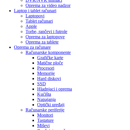
DVR/NVR snimači
Oprema za video nadzor
Laptop i tablet računari
Laptopovi
Tablet računari
Apple
Torbe, rančevi i futrole
Oprema za laptopove
Oprema za tablete
Oprema za računare
Računarske komponente
Grafičke karte
Matične ploče
Procesori
Memorije
Hard diskovi
SSD
Hladnjaci i oprema
Kućišta
Napajanja
Optički uređaji
Računarske periferije
Monitori
Tastature
Miševi