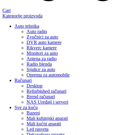
Cart
Kategorije proizvoda
Auto tehnika
Auto radio
Zvučnici za auto
DVR auto kamere
Rikverc kamere
Monitori za auto
Antena za radio
Radio blenda
Sijalice za auto
Oprema za automobile
Računari
Desktop
Refurbished računari
Brend računari
NAS Uređaji i serveri
Sve za kuću
Bazeni
Mali kuhinjski aparati
Mali kućni aparati
Led rasveta
Dekorativna rasveta