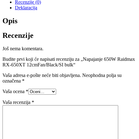
Recenzije (0)
Deklaracija
Opis
Recenzije
Još nema komentara.
Budite prvi koji će napisati recenziju za „Napajanje 650W Raidmax
RX-650XT 12cmFan/Black/SI bulk“
Vaša adresa e-pošte neće biti objavljena.
Neophodna polja su
označena
*
Vaša ocena
*
Vaša recenzija
*