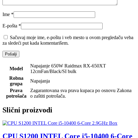
Ime
*
E-pošta
*
Sačuvaj moje ime, e-poštu i veb mesto u ovom pregledaču veba
za sledeći put kada komentarišem.
Napajanje 650W Raidmax RX-650XT
Model
12cmFan/Black/SI bulk
Robna
Napajanja
grupa
Prava
Zagarantovana sva prava kupaca po osnovu Zakona
potrošača
o zaštiti potrošača.
Slični proizvodi
CPU S1200 INTEL Core i5-10400 6-Core