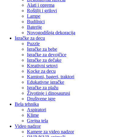
Alati i oprema
Roštilji i grilovi
Lampe
Budilnici
Baterije
Novogodišnja dekoracija
Igračke za decu
Puzzle
Igračke za bebe
Igračke za devojčice
Igračke za dečake
Kreativni setovi
Kocke za decu
Kamioni, bageri, traktori
Edukativne igračke
Igračke za plažu
Životinje i dinosaurusi
Društvene igre
Bela tehnika
Aspiratori
Klime
Grejna tela
Video nadzor
Kamere za video nadzor