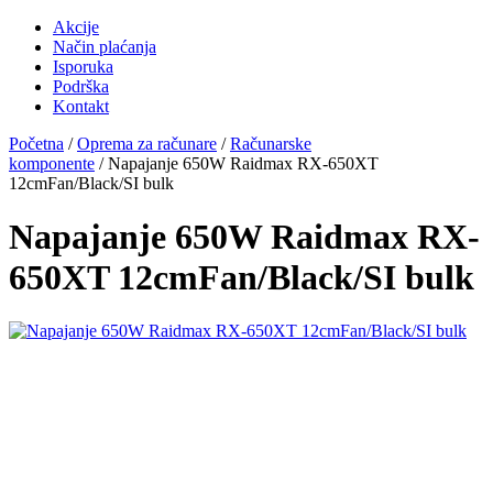
Akcije
Način plaćanja
Isporuka
Podrška
Kontakt
Početna
/
Oprema za računare
/
Računarske
komponente
/ Napajanje 650W Raidmax RX-650XT
12cmFan/Black/SI bulk
Napajanje 650W Raidmax RX-
650XT 12cmFan/Black/SI bulk