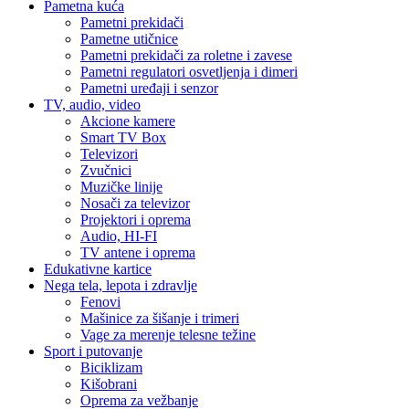
Pametna kuća
Pametni prekidači
Pametne utičnice
Pametni prekidači za roletne i zavese
Pametni regulatori osvetljenja i dimeri
Pametni uređaji i senzor
TV, audio, video
Akcione kamere
Smart TV Box
Televizori
Zvučnici
Muzičke linije
Nosači za televizor
Projektori i oprema
Audio, HI-FI
TV antene i oprema
Edukativne kartice
Nega tela, lepota i zdravlje
Fenovi
Mašinice za šišanje i trimeri
Vage za merenje telesne težine
Sport i putovanje
Biciklizam
Kišobrani
Oprema za vežbanje