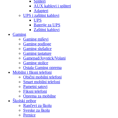
Spliteri
AUX kablovi i spliteri
Adapteri
UPS i zaštitni kablovi
UPS
Baterije za UPS
Zaštitni kablovi
Gaming
Gaming miševi
Gaming podloge
Gaming slušalice
Gaming tastature
Gamepad/Joystick/Volani
Gaming stolice
Ostala Gaming oprema
Mobilni i fiksni telefoni
Obični mobilni telefoni
Smart mobilni telefoni
Pametni satovi
Fiksni telefoni
Oprema za mobilne
Školski pribor
Rančevi za školu
Sveske za školu
Pernice