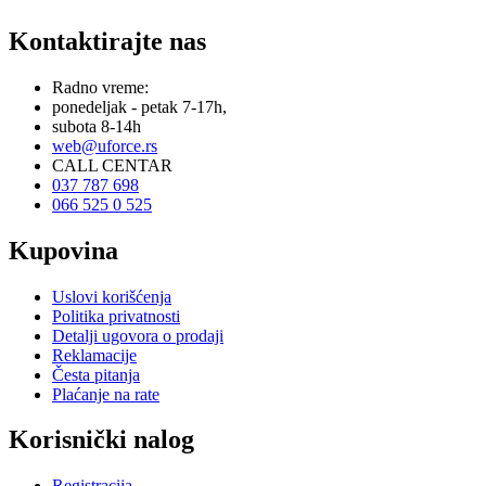
Kontaktirajte nas
Radno vreme:
ponedeljak - petak 7-17h,
subota 8-14h
web@uforce.rs
CALL CENTAR
037 787 698
066 525 0 525
Kupovina
Uslovi korišćenja
Politika privatnosti
Detalji ugovora o prodaji
Reklamacije
Česta pitanja
Plaćanje na rate
Korisnički nalog
Registracija