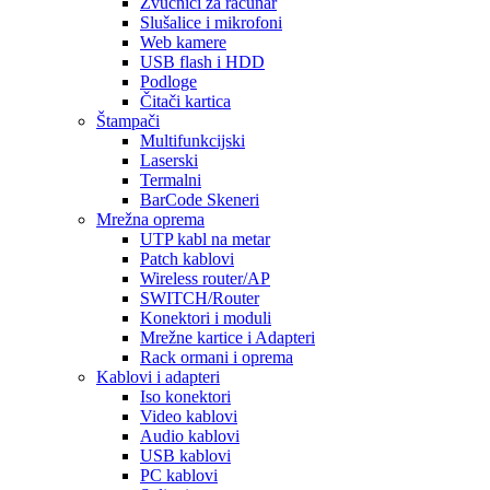
Zvučnici za računar
Slušalice i mikrofoni
Web kamere
USB flash i HDD
Podloge
Čitači kartica
Štampači
Multifunkcijski
Laserski
Termalni
BarCode Skeneri
Mrežna oprema
UTP kabl na metar
Patch kablovi
Wireless router/AP
SWITCH/Router
Konektori i moduli
Mrežne kartice i Adapteri
Rack ormani i oprema
Kablovi i adapteri
Iso konektori
Video kablovi
Audio kablovi
USB kablovi
PC kablovi