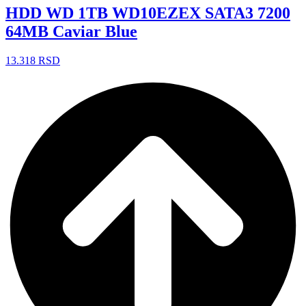
HDD WD 1TB WD10EZEX SATA3 7200
64MB Caviar Blue
13.318
RSD