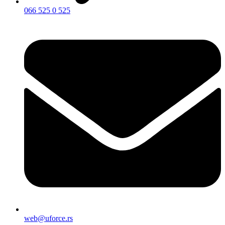
066 525 0 525
web@uforce.rs