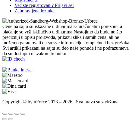
Već ste registrovani? Prijavi se!
Zaboravljena lozinka
Cene na sajtu su iskazane u dinarima sa uračunatim porezom, a
plaćanje se vrši isključivo u dinarima.Nastojimo da budemo što
precizniji u opisu proizvoda, prikazu slika i samih cena, ali ne
možemo garantovati da su sve informacije kompletne i bez grešaka.
Svi artikli prikazani na sajtu su deo naše ponude i ne podrazumeva
da su dostupni u svakom trenutku.
Copyright © by uForce 2023 – 2026 . Sva prava su zadržana.