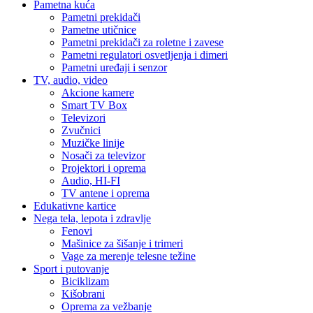
Pametna kuća
Pametni prekidači
Pametne utičnice
Pametni prekidači za roletne i zavese
Pametni regulatori osvetljenja i dimeri
Pametni uređaji i senzor
TV, audio, video
Akcione kamere
Smart TV Box
Televizori
Zvučnici
Muzičke linije
Nosači za televizor
Projektori i oprema
Audio, HI-FI
TV antene i oprema
Edukativne kartice
Nega tela, lepota i zdravlje
Fenovi
Mašinice za šišanje i trimeri
Vage za merenje telesne težine
Sport i putovanje
Biciklizam
Kišobrani
Oprema za vežbanje