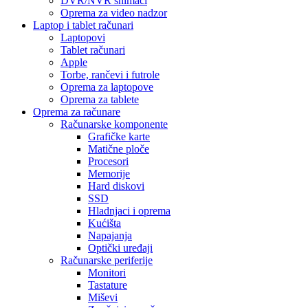
DVR/NVR snimači
Oprema za video nadzor
Laptop i tablet računari
Laptopovi
Tablet računari
Apple
Torbe, rančevi i futrole
Oprema za laptopove
Oprema za tablete
Oprema za računare
Računarske komponente
Grafičke karte
Matične ploče
Procesori
Memorije
Hard diskovi
SSD
Hladnjaci i oprema
Kućišta
Napajanja
Optički uređaji
Računarske periferije
Monitori
Tastature
Miševi