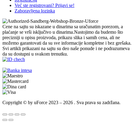
Već ste registrovani? Prijavi se!
Zaboravljena lozinka
Cene na sajtu su iskazane u dinarima sa uračunatim porezom, a
plaćanje se vrši isključivo u dinarima.Nastojimo da budemo što
precizniji u opisu proizvoda, prikazu slika i samih cena, ali ne
možemo garantovati da su sve informacije kompletne i bez grešaka.
Svi artikli prikazani na sajtu su deo naše ponude i ne podrazumeva
da su dostupni u svakom trenutku.
Copyright © by uForce 2023 – 2026 . Sva prava su zadržana.