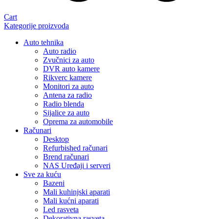
Cart
Kategorije proizvoda
Auto tehnika
Auto radio
Zvučnici za auto
DVR auto kamere
Rikverc kamere
Monitori za auto
Antena za radio
Radio blenda
Sijalice za auto
Oprema za automobile
Računari
Desktop
Refurbished računari
Brend računari
NAS Uređaji i serveri
Sve za kuću
Bazeni
Mali kuhinjski aparati
Mali kućni aparati
Led rasveta
Dekorativna rasveta