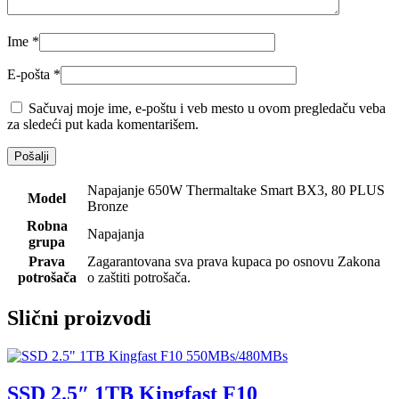
Ime
*
E-pošta
*
Sačuvaj moje ime, e-poštu i veb mesto u ovom pregledaču veba
za sledeći put kada komentarišem.
Napajanje 650W Thermaltake Smart BX3, 80 PLUS
Model
Bronze
Robna
Napajanja
grupa
Prava
Zagarantovana sva prava kupaca po osnovu Zakona
potrošača
o zaštiti potrošača.
Slični proizvodi
SSD 2.5″ 1TB Kingfast F10