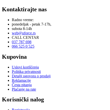
Kontaktirajte nas
Radno vreme:
ponedeljak - petak 7-17h,
subota 8-14h
web@uforce.rs
CALL CENTAR
037 787 698
066 525 0 525
Kupovina
Uslovi korišćenja
Politika privatnosti
Detalji ugovora o prodaji
Reklamacije
Česta pitanja
Plaćanje na rate
Korisnički nalog
Registracija