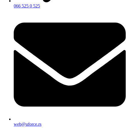
066 525 0 525
web@uforce.rs