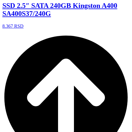
SSD 2.5″ SATA 240GB Kingston A400
SA400S37/240G
8.367
RSD