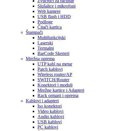
Zvučnici za računar
Slušalice i mikrofoni
Web kamere
USB flash i HDD
Podloge
Čitači kartica
Štampači
Multifunkcijski
Laserski
Termalni
BarCode Skeneri
Mrežna oprema
UTP kabl na metar
Patch kablovi
Wireless router/AP
SWITCH/Router
Konektori i moduli
Mrežne kartice i Adapteri
Rack ormani i oprema
Kablovi i adapteri
Iso konektori
Video kablovi
Audio kablovi
USB kablovi
PC kablovi