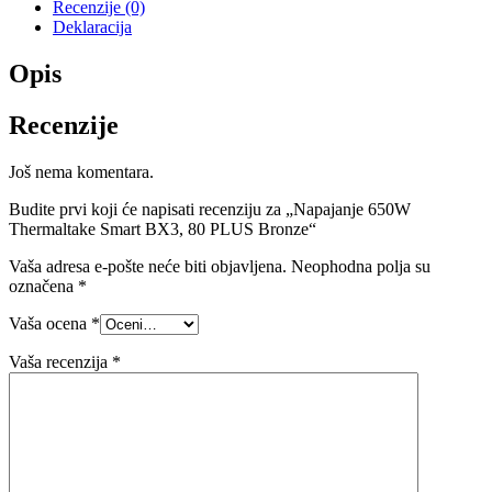
Recenzije (0)
Deklaracija
Opis
Recenzije
Još nema komentara.
Budite prvi koji će napisati recenziju za „Napajanje 650W
Thermaltake Smart BX3, 80 PLUS Bronze“
Vaša adresa e-pošte neće biti objavljena.
Neophodna polja su
označena
*
Vaša ocena
*
Vaša recenzija
*