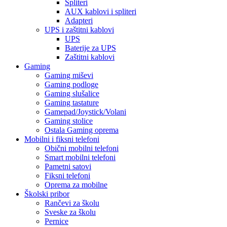
Spliteri
AUX kablovi i spliteri
Adapteri
UPS i zaštitni kablovi
UPS
Baterije za UPS
Zaštitni kablovi
Gaming
Gaming miševi
Gaming podloge
Gaming slušalice
Gaming tastature
Gamepad/Joystick/Volani
Gaming stolice
Ostala Gaming oprema
Mobilni i fiksni telefoni
Obični mobilni telefoni
Smart mobilni telefoni
Pametni satovi
Fiksni telefoni
Oprema za mobilne
Školski pribor
Rančevi za školu
Sveske za školu
Pernice