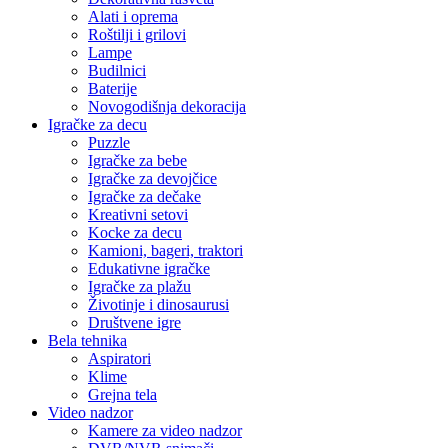
Alati i oprema
Roštilji i grilovi
Lampe
Budilnici
Baterije
Novogodišnja dekoracija
Igračke za decu
Puzzle
Igračke za bebe
Igračke za devojčice
Igračke za dečake
Kreativni setovi
Kocke za decu
Kamioni, bageri, traktori
Edukativne igračke
Igračke za plažu
Životinje i dinosaurusi
Društvene igre
Bela tehnika
Aspiratori
Klime
Grejna tela
Video nadzor
Kamere za video nadzor