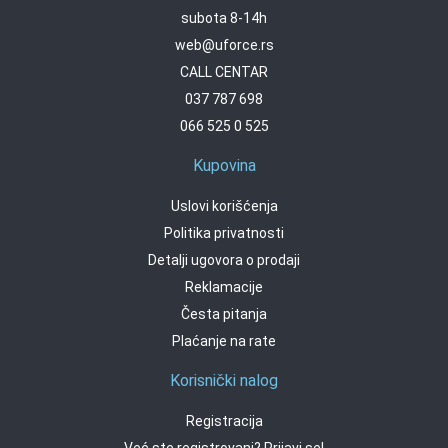
subota 8-14h
web@uforce.rs
CALL CENTAR
037 787 698
066 525 0 525
Kupovina
Uslovi korišćenja
Politika privatnosti
Detalji ugovora o prodaji
Reklamacije
Česta pitanja
Plaćanje na rate
Korisnički nalog
Registracija
Već ste registrovani? Prijavi se!