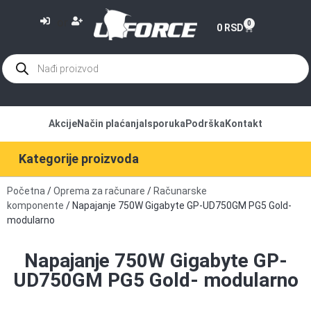
or
0
0
RSD
Akcije
Način plaćanja
Isporuka
Podrška
Kontakt
Kategorije proizvoda
Početna
/
Oprema za računare
/
Računarske
komponente
/ Napajanje 750W Gigabyte GP-UD750GM PG5 Gold-
modularno
Napajanje 750W Gigabyte GP-
UD750GM PG5 Gold- modularno