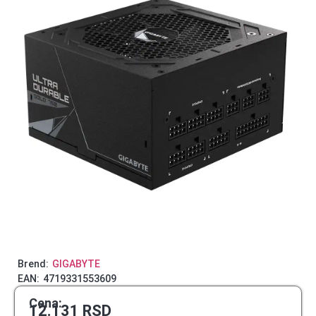
Brend:
GIGABYTE
EAN:
4719331553609
Cena:
12.131
RSD