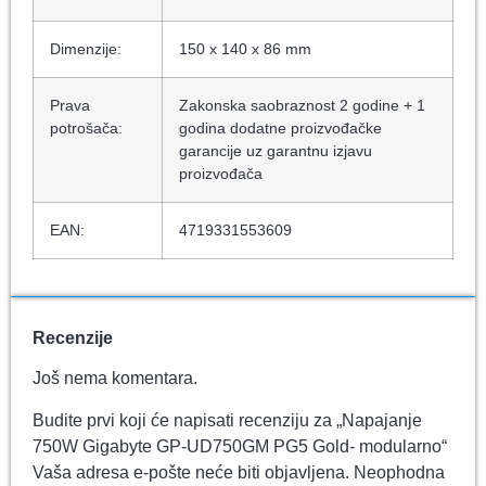
Dimenzije:
150 x 140 x 86 mm
Prava
Zakonska saobraznost 2 godine + 1
potrošača:
godina dodatne proizvođačke
garancije uz garantnu izjavu
proizvođača
EAN:
4719331553609
Recenzije
Još nema komentara.
Budite prvi koji će napisati recenziju za „Napajanje
750W Gigabyte GP-UD750GM PG5 Gold- modularno“
Vaša adresa e-pošte neće biti objavljena.
Neophodna