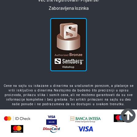
Zaboravljena lozinka
Cene na sajtu su iskazane u dinarima sa uračunatim porezom, a plaćanje se
vrši isključivo u dinarima.Nastojimo da budemo što precizniji u opisu
proizvoda, prikazu slika i samih cena, ali ne možemo garantovati da su sve
informacije kompletne i bez grešaka. Svi artikli prikazani na sajtu su deo
naše ponude i ne podrazumeva da su dostupni u svakom trenutku.