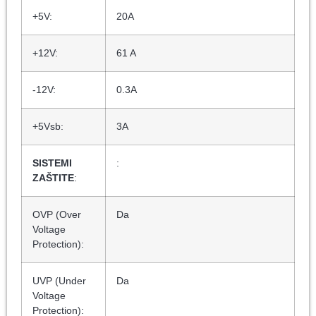
+5V:
20A
+12V:
61 A
-12V:
0.3A
+5Vsb:
3A
SISTEMI
:
ZAŠTITE
:
OVP (Over
Da
Voltage
Protection):
UVP (Under
Da
Voltage
Protection):