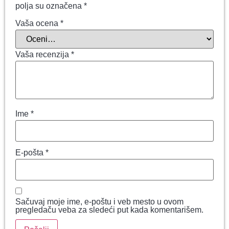
polja su označena
*
Vaša ocena
*
Vaša recenzija
*
Ime
*
E-pošta
*
Sačuvaj moje ime, e-poštu i veb mesto u ovom
pregledaču veba za sledeći put kada komentarišem.