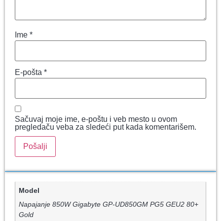
Ime
*
E-pošta
*
Sačuvaj moje ime, e-poštu i veb mesto u ovom
pregledaču veba za sledeći put kada komentarišem.
Model
Napajanje 850W Gigabyte GP-UD850GM PG5 GEU2 80+
Gold