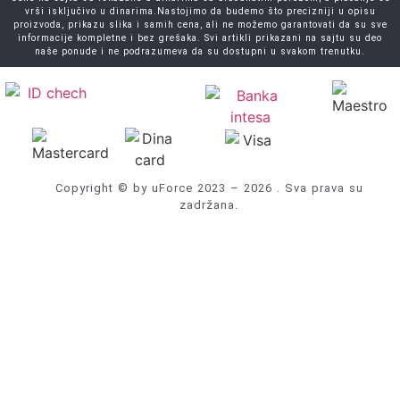
vrši isključivo u dinarima.Nastojimo da budemo što precizniji u opisu
proizvoda, prikazu slika i samih cena, ali ne možemo garantovati da su sve
informacije kompletne i bez grešaka. Svi artikli prikazani na sajtu su deo
naše ponude i ne podrazumeva da su dostupni u svakom trenutku.
Copyright © by uForce 2023 – 2026 . Sva prava su
zadržana.