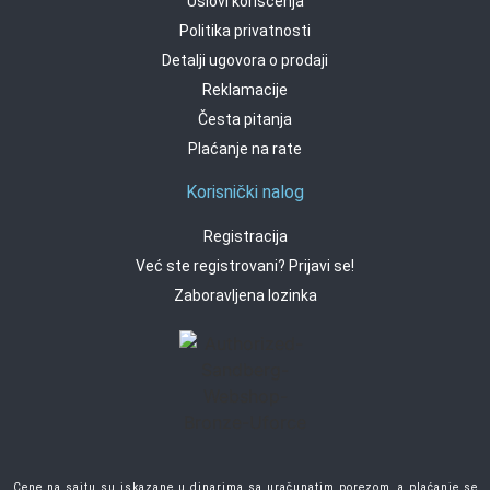
Uslovi korišćenja
Politika privatnosti
Detalji ugovora o prodaji
Reklamacije
Česta pitanja
Plaćanje na rate
Korisnički nalog
Registracija
Već ste registrovani? Prijavi se!
Zaboravljena lozinka
Cene na sajtu su iskazane u dinarima sa uračunatim porezom, a plaćanje se