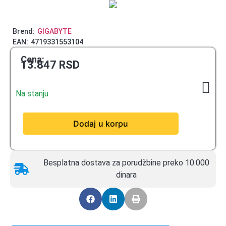
Brend:
GIGABYTE
EAN:
4719331553104
Cena:
13.847
RSD
Na stanju
Dodaj u korpu
Besplatna dostava za porudžbine preko 10.000
dinara