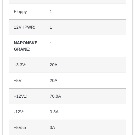
Floppy:
1
12VHPWR:
1
NAPONSKE
:
GRANE
:
+3.3V:
20A
+5V:
20A
+12V1:
70.8A
-12V:
0.3A
+5Vsb:
3A