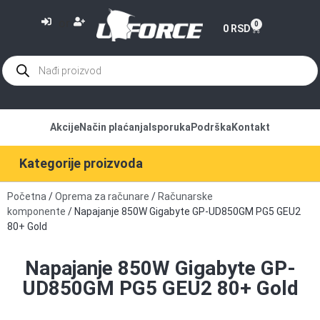
or
0
0
RSD
Akcije
Način plaćanja
Isporuka
Podrška
Kontakt
Kategorije proizvoda
Početna
/
Oprema za računare
/
Računarske
komponente
/ Napajanje 850W Gigabyte GP-UD850GM PG5 GEU2
80+ Gold
Napajanje 850W Gigabyte GP-
UD850GM PG5 GEU2 80+ Gold