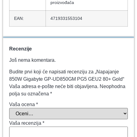
proizvođača
EAN:
4719331553104
Recenzije
Još nema komentara.
Budite prvi koji će napisati recenziju za „Napajanje
850W Gigabyte GP-UD850GM PG5 GEU2 80+ Gold“
Vaša adresa e-pošte neće biti objavljena.
Neophodna
polja su označena
*
Vaša ocena
*
Vaša recenzija
*