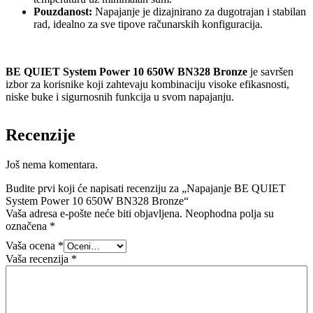
Pouzdanost:
Napajanje je dizajnirano za dugotrajan i stabilan
rad, idealno za sve tipove računarskih konfiguracija.
BE QUIET System Power 10 650W BN328 Bronze
je savršen
izbor za korisnike koji zahtevaju kombinaciju visoke efikasnosti,
niske buke i sigurnosnih funkcija u svom napajanju.
Recenzije
Još nema komentara.
Budite prvi koji će napisati recenziju za „Napajanje BE QUIET
System Power 10 650W BN328 Bronze“
Vaša adresa e-pošte neće biti objavljena.
Neophodna polja su
označena
*
Vaša ocena
*
Vaša recenzija
*