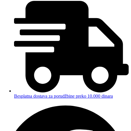
Besplatna dostava za porudžbine preko 10.000 dinara