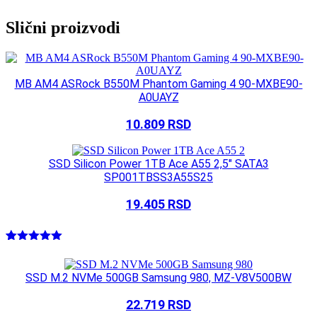
Slični proizvodi
MB AM4 ASRock B550M Phantom Gaming 4 90-MXBE90-
A0UAYZ
10.809
RSD
SSD Silicon Power 1TB Ace A55 2,5″ SATA3
SP001TBSS3A55S25
19.405
RSD
Ocenjeno
1
5.00
od 5
na osnovu
SSD M.2 NVMe 500GB Samsung 980, MZ-V8V500BW
ocene
kupca
22.719
RSD