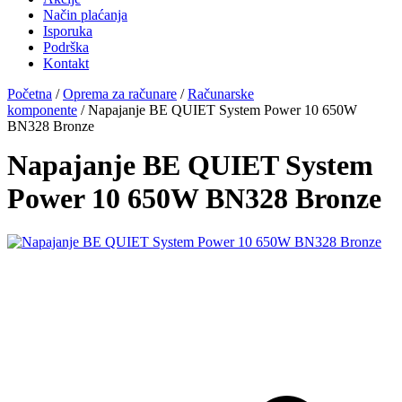
Način plaćanja
Isporuka
Podrška
Kontakt
Početna
/
Oprema za računare
/
Računarske
komponente
/ Napajanje BE QUIET System Power 10 650W
BN328 Bronze
Napajanje BE QUIET System
Power 10 650W BN328 Bronze