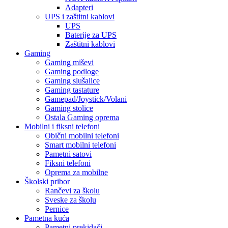
Adapteri
UPS i zaštitni kablovi
UPS
Baterije za UPS
Zaštitni kablovi
Gaming
Gaming miševi
Gaming podloge
Gaming slušalice
Gaming tastature
Gamepad/Joystick/Volani
Gaming stolice
Ostala Gaming oprema
Mobilni i fiksni telefoni
Obični mobilni telefoni
Smart mobilni telefoni
Pametni satovi
Fiksni telefoni
Oprema za mobilne
Školski pribor
Rančevi za školu
Sveske za školu
Pernice
Pametna kuća
Pametni prekidači