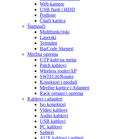
Web kamere
USB flash i HDD
Podloge
Čitači kartica
Štampači
Multifunkcijski
Laserski
Termalni
BarCode Skeneri
Mrežna oprema
UTP kabl na metar
Patch kablovi
Wireless router/AP
SWITCH/Router
Konektori i moduli
Mrežne kartice i Adapteri
Rack ormani i oprema
Kablovi i adapteri
Iso konektori
Video kablovi
Audio kablovi
USB kablovi
PC kablovi
Spliteri
AUX kablovi i spliteri