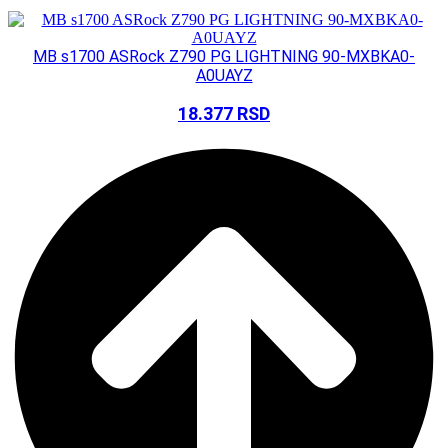
MB s1700 ASRock Z790 PG LIGHTNING 90-MXBKA0-
A0UAYZ
18.377
RSD