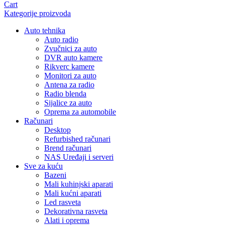
Cart
Kategorije proizvoda
Auto tehnika
Auto radio
Zvučnici za auto
DVR auto kamere
Rikverc kamere
Monitori za auto
Antena za radio
Radio blenda
Sijalice za auto
Oprema za automobile
Računari
Desktop
Refurbished računari
Brend računari
NAS Uređaji i serveri
Sve za kuću
Bazeni
Mali kuhinjski aparati
Mali kućni aparati
Led rasveta
Dekorativna rasveta
Alati i oprema