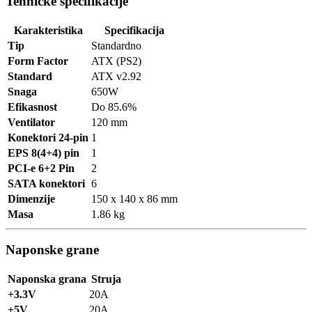
Tehničke specifikacije
Karakteristika
Specifikacija
Tip
Standardno
Form Factor
ATX (PS2)
Standard
ATX v2.92
Snaga
650W
Efikasnost
Do 85.6%
Ventilator
120 mm
Konektori 24-pin
1
EPS 8(4+4) pin
1
PCI-e 6+2 Pin
2
SATA konektori
6
Dimenzije
150 x 140 x 86 mm
Masa
1.86 kg
Naponske grane
Naponska grana
Struja
+3.3V
20A
+5V
20A