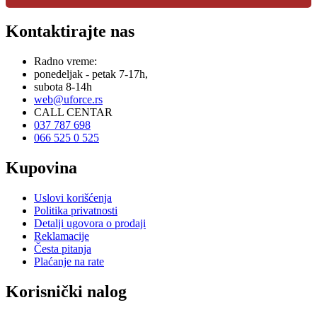
Kontaktirajte nas
Radno vreme:
ponedeljak - petak 7-17h,
subota 8-14h
web@uforce.rs
CALL CENTAR
037 787 698
066 525 0 525
Kupovina
Uslovi korišćenja
Politika privatnosti
Detalji ugovora o prodaji
Reklamacije
Česta pitanja
Plaćanje na rate
Korisnički nalog