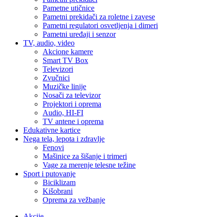
Pametne utičnice
Pametni prekidači za roletne i zavese
Pametni regulatori osvetljenja i dimeri
Pametni uređaji i senzor
TV, audio, video
Akcione kamere
Smart TV Box
Televizori
Zvučnici
Muzičke linije
Nosači za televizor
Projektori i oprema
Audio, HI-FI
TV antene i oprema
Edukativne kartice
Nega tela, lepota i zdravlje
Fenovi
Mašinice za šišanje i trimeri
Vage za merenje telesne težine
Sport i putovanje
Biciklizam
Kišobrani
Oprema za vežbanje
Akcije