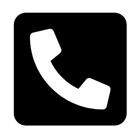
Skočite
na
sadržaj