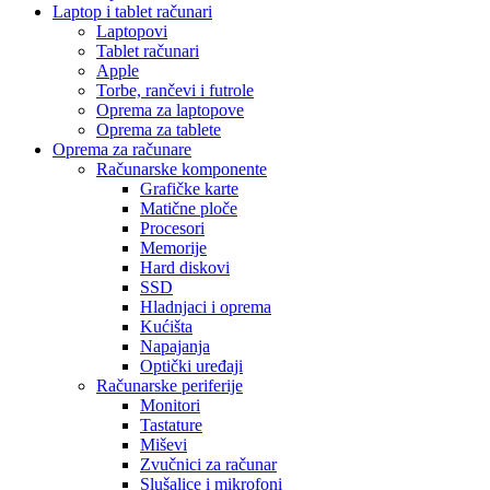
Laptop i tablet računari
Laptopovi
Tablet računari
Apple
Torbe, rančevi i futrole
Oprema za laptopove
Oprema za tablete
Oprema za računare
Računarske komponente
Grafičke karte
Matične ploče
Procesori
Memorije
Hard diskovi
SSD
Hladnjaci i oprema
Kućišta
Napajanja
Optički uređaji
Računarske periferije
Monitori
Tastature
Miševi
Zvučnici za računar
Slušalice i mikrofoni