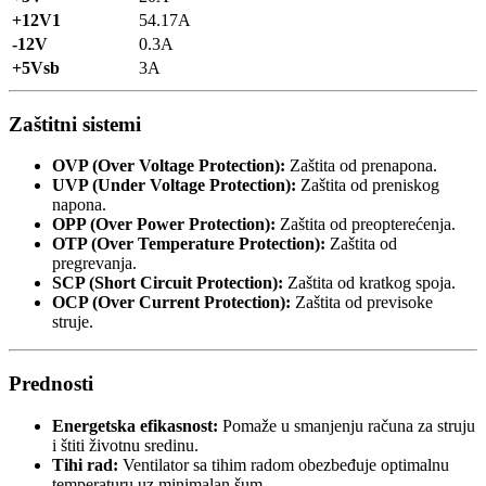
+12V1
54.17A
-12V
0.3A
+5Vsb
3A
Zaštitni sistemi
OVP (Over Voltage Protection):
Zaštita od prenapona.
UVP (Under Voltage Protection):
Zaštita od preniskog
napona.
OPP (Over Power Protection):
Zaštita od preopterećenja.
OTP (Over Temperature Protection):
Zaštita od
pregrevanja.
SCP (Short Circuit Protection):
Zaštita od kratkog spoja.
OCP (Over Current Protection):
Zaštita od previsoke
struje.
Prednosti
Energetska efikasnost:
Pomaže u smanjenju računa za struju
i štiti životnu sredinu.
Tihi rad:
Ventilator sa tihim radom obezbeđuje optimalnu
temperaturu uz minimalan šum.