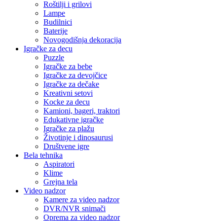
Roštilji i grilovi
Lampe
Budilnici
Baterije
Novogodišnja dekoracija
Igračke za decu
Puzzle
Igračke za bebe
Igračke za devojčice
Igračke za dečake
Kreativni setovi
Kocke za decu
Kamioni, bageri, traktori
Edukativne igračke
Igračke za plažu
Životinje i dinosaurusi
Društvene igre
Bela tehnika
Aspiratori
Klime
Grejna tela
Video nadzor
Kamere za video nadzor
DVR/NVR snimači
Oprema za video nadzor