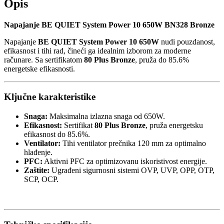
Opis
Napajanje BE QUIET System Power 10 650W BN328 Bronze
Napajanje
BE QUIET System Power 10 650W
nudi pouzdanost,
efikasnost i tihi rad, čineći ga idealnim izborom za moderne
računare. Sa sertifikatom
80 Plus Bronze
, pruža do 85.6%
energetske efikasnosti.
Ključne karakteristike
Snaga:
Maksimalna izlazna snaga od 650W.
Efikasnost:
Sertifikat
80 Plus Bronze
, pruža energetsku
efikasnost do 85.6%.
Ventilator:
Tihi ventilator prečnika 120 mm za optimalno
hlađenje.
PFC:
Aktivni PFC za optimizovanu iskoristivost energije.
Zaštite:
Ugrađeni sigurnosni sistemi OVP, UVP, OPP, OTP,
SCP, OCP.