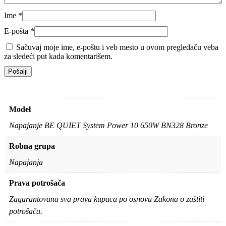
Ime
*
E-pošta
*
Sačuvaj moje ime, e-poštu i veb mesto u ovom pregledaču veba
za sledeći put kada komentarišem.
Model
Napajanje BE QUIET System Power 10 650W BN328 Bronze
Robna grupa
Napajanja
Prava potrošača
Zagarantovana sva prava kupaca po osnovu Zakona o zaštiti
potrošača.