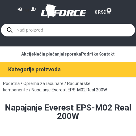
or
0
0
RSD
Akcije
Način plaćanja
Isporuka
Podrška
Kontakt
Kategorije proizvoda
Početna
/
Oprema za računare
/
Računarske
komponente
/ Napajanje Everest EPS-M02 Real 200W
Napajanje Everest EPS-M02 Real
200W