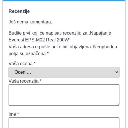
Recenzije
Još nema komentara.
Budite prvi koji će napisati recenziju za „Napajanje
Everest EPS-M02 Real 200W“
Vaša adresa e-pošte neće biti objavljena.
Neophodna
polja su označena
*
Vaša ocena
*
Vaša recenzija
*
Ime
*