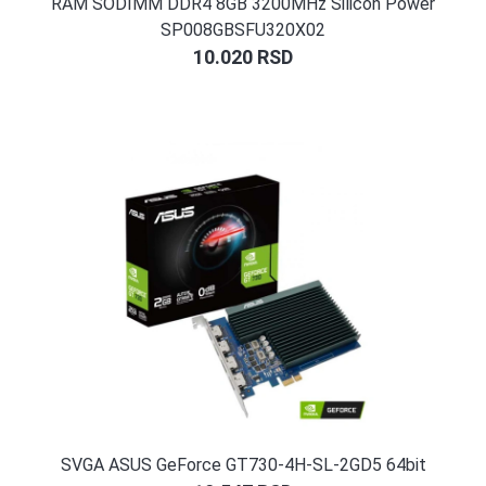
RAM SODIMM DDR4 8GB 3200MHz Silicon Power
SP008GBSFU320X02
10.020
RSD
SVGA ASUS GeForce GT730-4H-SL-2GD5 64bit