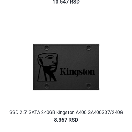
10.547
RSD
SSD 2.5″ SATA 240GB Kingston A400 SA400S37/240G
8.367
RSD