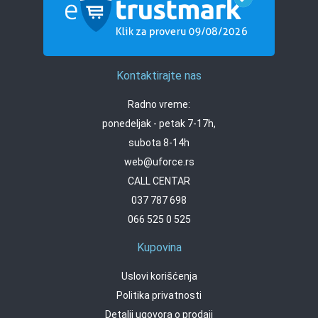
Kontaktirajte nas
Radno vreme:
ponedeljak - petak 7-17h,
subota 8-14h
web@uforce.rs
CALL CENTAR
037 787 698
066 525 0 525
Kupovina
Uslovi korišćenja
Politika privatnosti
Detalji ugovora o prodaji