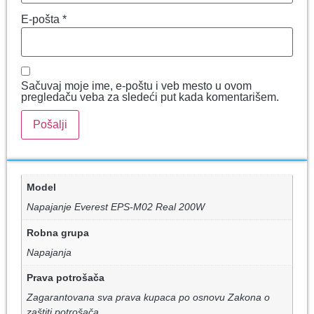
E-pošta
*
Sačuvaj moje ime, e-poštu i veb mesto u ovom
pregledaču veba za sledeći put kada komentarišem.
Model
Napajanje Everest EPS-M02 Real 200W
Robna grupa
Napajanja
Prava potrošača
Zagarantovana sva prava kupaca po osnovu Zakona o
zaštiti potrošača.