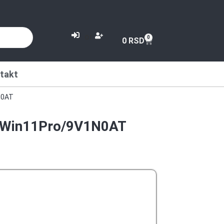
or
0
0
RSD
takt
N0AT
/Win11Pro/9V1N0AT