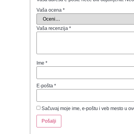
Vaša ocena
*
Vaša recenzija
*
Ime
*
E-pošta
*
Sačuvaj moje ime, e-poštu i veb mesto u o