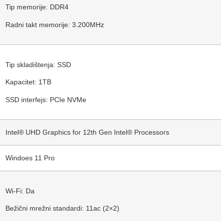
Tip memorije: DDR4
Radni takt memorije: 3.200MHz
Tip skladištenja: SSD
Kapacitet: 1TB
SSD interfejs: PCIe NVMe
Intel® UHD Graphics for 12th Gen Intel® Processors
Windoes 11 Pro
Wi-Fi: Da
Bežični mrežni standardi: 11ac (2×2)