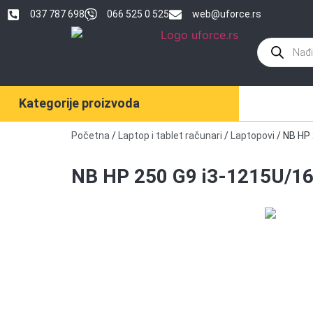
037 787 698
066 525 0 525
web@uforce.rs
Kategorije proizvoda
Početna
/
Laptop i tablet računari
/
Laptopovi
/ NB HP
NB HP 250 G9 i3-1215U/