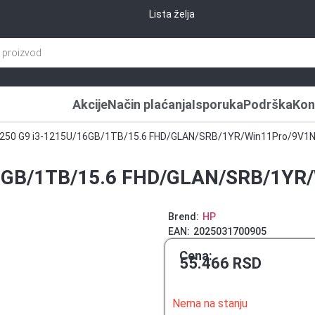
Lista želja
Akcije
Način plaćanja
Isporuka
Podrška
Kon
 250 G9 i3-1215U/16GB/1TB/15.6 FHD/GLAN/SRB/1YR/Win11Pro/9V1
16GB/1TB/15.6 FHD/GLAN/SRB/1YR
Brend:
HP
EAN:
2025031700905
Cena:
55.466
RSD
Nema na stanju