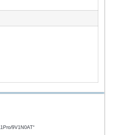
n11Pro/9V1N0AT“