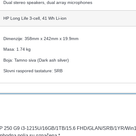
Dual stereo speakers, dual array microphones
HP Long Life 3-cell, 41 Wh Li-ion
Dimenzije: 358mm x 242mm x 19.9mm
Masa: 1.74 kg
Boja: Tamno siva (Dark ash silver)
Slovni raspored tastature: SRB
 „NB HP 250 G9 i3-1215U/16GB/1TB/15.6 FHD/GLAN/SRB/1YR/Wi
phodna polja su označena
*