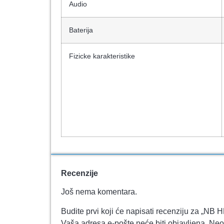
Audio
Baterija
Fizicke karakteristike
Recenzije
Još nema komentara.
Budite prvi koji će napisati recenziju za
Vaša adresa e-pošte neće biti objavljena.
Neo