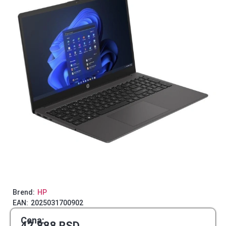
Brend:
HP
EAN:
2025031700902
Cena:
42.888
RSD