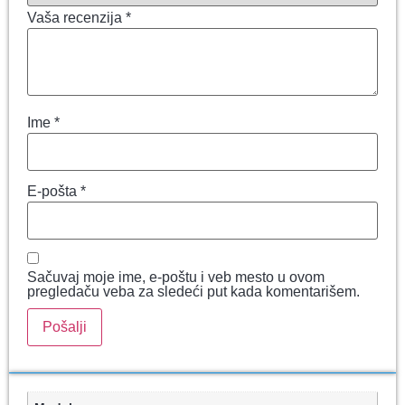
Vaša recenzija
*
Ime
*
E-pošta
*
Sačuvaj moje ime, e-poštu i veb mesto u ovom
pregledaču veba za sledeći put kada komentarišem.