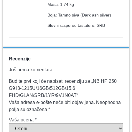
Masa: 1.74 kg
Boja: Tamno siva (Dark ash silver)
Slovni raspored tastature: SRB
Recenzije
Još nema komentara.
Budite prvi koji će napisati recenziju za „NB HP 250
G9 i3-1215U/16GB/512GB/15.6
FHD/GLAN/SRB/1YR/9V1N0AT“
Vaša adresa e-pošte neće biti objavljena.
Neophodna
polja su označena
*
Vaša ocena
*