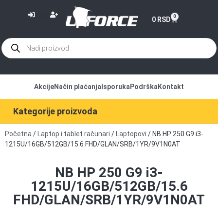
or
0
0
RSD
Akcije
Način plaćanja
Isporuka
Podrška
Kontakt
Kategorije proizvoda
Početna
/
Laptop i tablet računari
/
Laptopovi
/ NB HP 250 G9 i3-
1215U/16GB/512GB/15.6 FHD/GLAN/SRB/1YR/9V1N0AT
NB HP 250 G9 i3-
1215U/16GB/512GB/15.6
FHD/GLAN/SRB/1YR/9V1N0AT