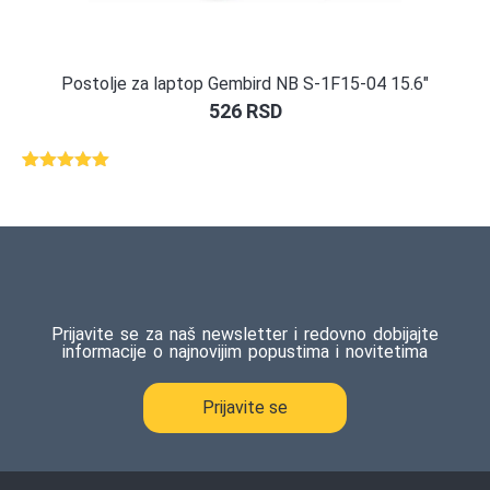
Postolje za laptop Gembird NB S-1F15-04 15.6″
526
RSD
Ocenjeno
1
5.00
od 5
na osnovu
ocene
kupca
Prijavite se za naš newsletter i redovno dobijajte
informacije o najnovijim popustima i novitetima
Prijavite se