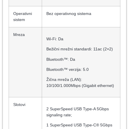
Operativni
Bez operativnog sistema
sistem
Mreza
Wi-Fi: Da
Bežični mrežni standardi: 11ac (2×2)
Bluetooth™: Da
Bluetooth™ verzija: 5.0
Žična mreža (LAN):
10/100/1.000Mbps (Gigabit ethernet)
Slotovi
2 SuperSpeed USB Type-A 5Gbps
signaling rate;
1 SuperSpeed USB Type-C® 5Gbps