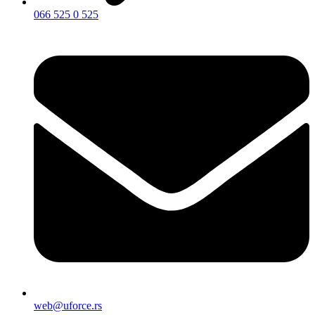
066 525 0 525
web@uforce.rs