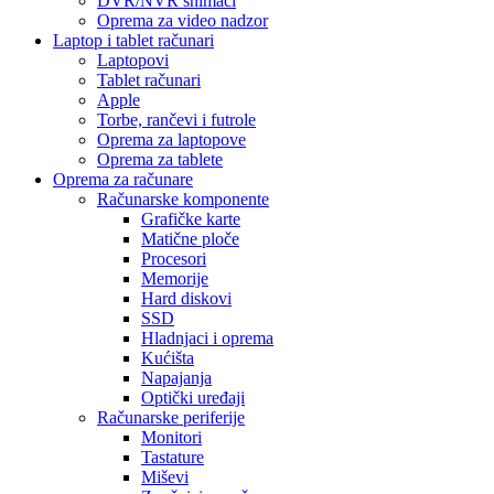
DVR/NVR snimači
Oprema za video nadzor
Laptop i tablet računari
Laptopovi
Tablet računari
Apple
Torbe, rančevi i futrole
Oprema za laptopove
Oprema za tablete
Oprema za računare
Računarske komponente
Grafičke karte
Matične ploče
Procesori
Memorije
Hard diskovi
SSD
Hladnjaci i oprema
Kućišta
Napajanja
Optički uređaji
Računarske periferije
Monitori
Tastature
Miševi