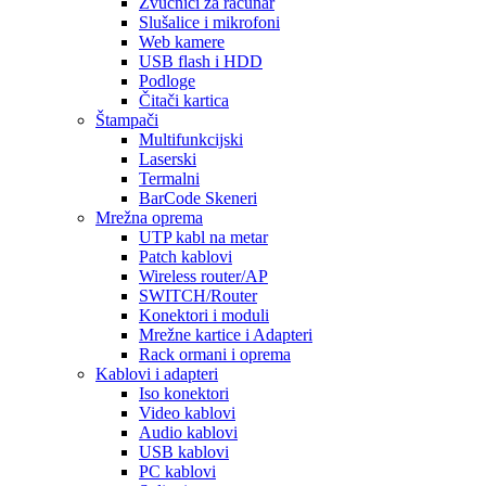
Zvučnici za računar
Slušalice i mikrofoni
Web kamere
USB flash i HDD
Podloge
Čitači kartica
Štampači
Multifunkcijski
Laserski
Termalni
BarCode Skeneri
Mrežna oprema
UTP kabl na metar
Patch kablovi
Wireless router/AP
SWITCH/Router
Konektori i moduli
Mrežne kartice i Adapteri
Rack ormani i oprema
Kablovi i adapteri
Iso konektori
Video kablovi
Audio kablovi
USB kablovi
PC kablovi