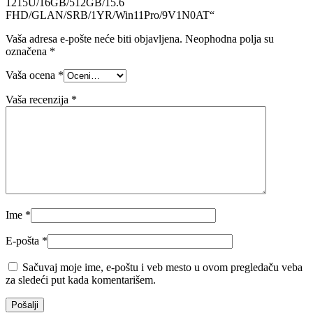
1215U/16GB/512GB/15.6
FHD/GLAN/SRB/1YR/Win11Pro/9V1N0AT“
Vaša adresa e-pošte neće biti objavljena.
Neophodna polja su
označena
*
Vaša ocena
*
Vaša recenzija
*
Ime
*
E-pošta
*
Sačuvaj moje ime, e-poštu i veb mesto u ovom pregledaču veba
za sledeći put kada komentarišem.