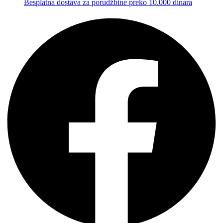
Besplatna dostava za porudžbine preko 10.000 dinara