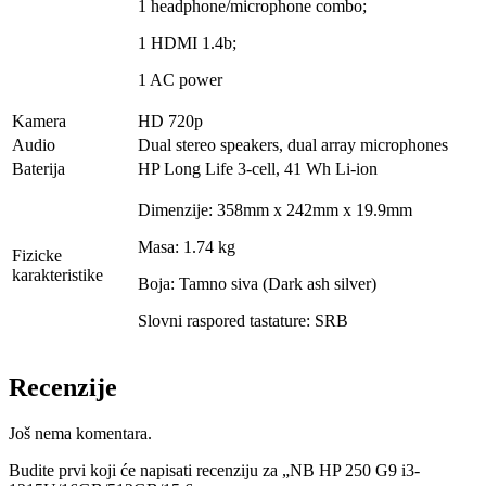
1 headphone/microphone combo;
1 HDMI 1.4b;
1 AC power
Kamera
HD 720p
Audio
Dual stereo speakers, dual array microphones
Baterija
HP Long Life 3-cell, 41 Wh Li-ion
Dimenzije: 358mm x 242mm x 19.9mm
Masa: 1.74 kg
Fizicke
karakteristike
Boja: Tamno siva (Dark ash silver)
Slovni raspored tastature: SRB
Recenzije
Još nema komentara.
Budite prvi koji će napisati recenziju za „NB HP 250 G9 i3-