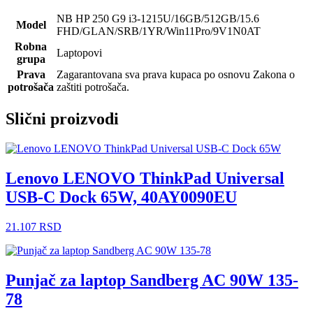
NB HP 250 G9 i3-1215U/16GB/512GB/15.6
Model
FHD/GLAN/SRB/1YR/Win11Pro/9V1N0AT
Robna
Laptopovi
grupa
Prava
Zagarantovana sva prava kupaca po osnovu Zakona o
potrošača
zaštiti potrošača.
Slični proizvodi
Lenovo LENOVO ThinkPad Universal
USB-C Dock 65W, 40AY0090EU
21.107
RSD
Punjač za laptop Sandberg AC 90W 135-
78