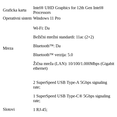
Intel® UHD Graphics for 12th Gen Intel®
Graficka karta
Processors
Operativni sistem
Windows 11 Pro
Wi-Fi: Da
Bežični mrežni standardi: 11ac (2×2)
Bluetooth™: Da
Mreza
Bluetooth™ verzija: 5.0
Žična mreža (LAN): 10/100/1.000Mbps (Gigabit
ethernet)
2 SuperSpeed USB Type-A 5Gbps signaling
rate;
1 SuperSpeed USB Type-C® 5Gbps signaling
rate;
Slotovi
1 RJ-45;