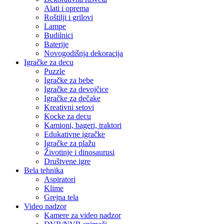
Alati i oprema
Roštilji i grilovi
Lampe
Budilnici
Baterije
Novogodišnja dekoracija
Igračke za decu
Puzzle
Igračke za bebe
Igračke za devojčice
Igračke za dečake
Kreativni setovi
Kocke za decu
Kamioni, bageri, traktori
Edukativne igračke
Igračke za plažu
Životinje i dinosaurusi
Društvene igre
Bela tehnika
Aspiratori
Klime
Grejna tela
Video nadzor
Kamere za video nadzor