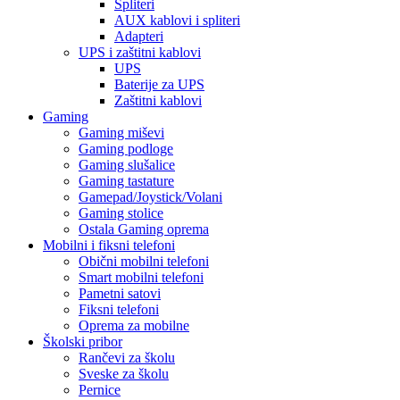
Spliteri
AUX kablovi i spliteri
Adapteri
UPS i zaštitni kablovi
UPS
Baterije za UPS
Zaštitni kablovi
Gaming
Gaming miševi
Gaming podloge
Gaming slušalice
Gaming tastature
Gamepad/Joystick/Volani
Gaming stolice
Ostala Gaming oprema
Mobilni i fiksni telefoni
Obični mobilni telefoni
Smart mobilni telefoni
Pametni satovi
Fiksni telefoni
Oprema za mobilne
Školski pribor
Rančevi za školu
Sveske za školu
Pernice