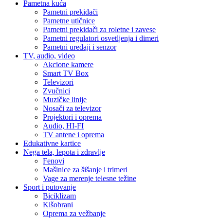
Pametna kuća
Pametni prekidači
Pametne utičnice
Pametni prekidači za roletne i zavese
Pametni regulatori osvetljenja i dimeri
Pametni uređaji i senzor
TV, audio, video
Akcione kamere
Smart TV Box
Televizori
Zvučnici
Muzičke linije
Nosači za televizor
Projektori i oprema
Audio, HI-FI
TV antene i oprema
Edukativne kartice
Nega tela, lepota i zdravlje
Fenovi
Mašinice za šišanje i trimeri
Vage za merenje telesne težine
Sport i putovanje
Biciklizam
Kišobrani
Oprema za vežbanje