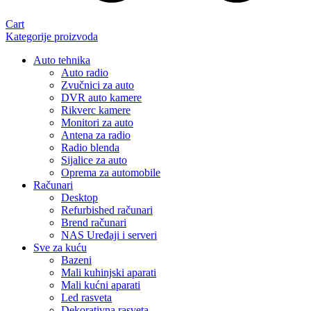
Cart
Kategorije proizvoda
Auto tehnika
Auto radio
Zvučnici za auto
DVR auto kamere
Rikverc kamere
Monitori za auto
Antena za radio
Radio blenda
Sijalice za auto
Oprema za automobile
Računari
Desktop
Refurbished računari
Brend računari
NAS Uređaji i serveri
Sve za kuću
Bazeni
Mali kuhinjski aparati
Mali kućni aparati
Led rasveta
Dekorativna rasveta