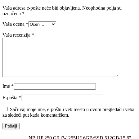
Vaša adresa e-pošte neće biti objavljena.
Neophodna polja su
označena
*
Vaša ocena
*
Vaša recenzija
*
Ime
*
E-pošta
*
Sačuvaj moje ime, e-poštu i veb mesto u ovom pregledaču veba
za sledeći put kada komentarišem.
NB HP 250 G9 i7-1255U/16GB/SSD 512GB/15.6″