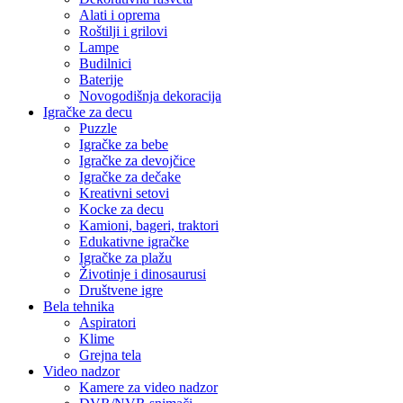
Alati i oprema
Roštilji i grilovi
Lampe
Budilnici
Baterije
Novogodišnja dekoracija
Igračke za decu
Puzzle
Igračke za bebe
Igračke za devojčice
Igračke za dečake
Kreativni setovi
Kocke za decu
Kamioni, bageri, traktori
Edukativne igračke
Igračke za plažu
Životinje i dinosaurusi
Društvene igre
Bela tehnika
Aspiratori
Klime
Grejna tela
Video nadzor
Kamere za video nadzor