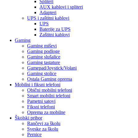
Spliteri
AUX kablovi i spliteri
Adapteri
UPS i zaštitni kablovi
UPS
Baterije za UPS
Zaštitni kablovi
Gaming
Gaming miševi
Gaming podloge
Gaming slušalice
Gaming tastature
Gamepad/Joystick/Volani
Gaming stolice
Ostala Gaming oprema
Mobilni i fiksni telefoni
Obični mobilni telefoni
Smart mobilni telefoni
Pametni satovi
Fiksni telefoni
Oprema za mobilne
Školski pribor
Rančevi za školu
Sveske za školu
Pernice