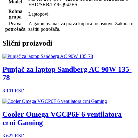
Model
FHD/SRB/1Y/6Q942ES
Robna
Laptopovi
grupa
Prava
Zagarantovana sva prava kupaca po osnovu Zakona o
potrošača
zaštiti potrošača.
Slični proizvodi
Punjač za laptop Sandberg AC 90W 135-
78
8.101
RSD
Cooler Omega VGCP6F 6 ventilatora
crni Gaming
3.627
RSD