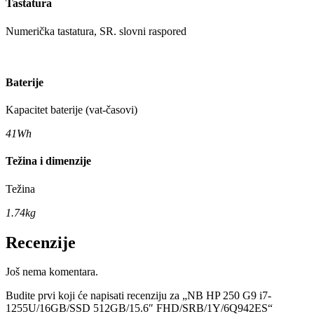
Tastatura
Numerička tastatura, SR. slovni raspored
Baterije
Kapacitet baterije (vat-časovi)
41Wh
Težina i dimenzije
Težina
1.74kg
Recenzije
Još nema komentara.
Budite prvi koji će napisati recenziju za „NB HP 250 G9 i7-
1255U/16GB/SSD 512GB/15.6″ FHD/SRB/1Y/6Q942ES“