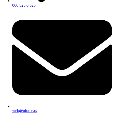
066 525 0 525
web@uforce.rs