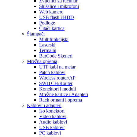
Zvučnici za računar
Slušalice i mikrofoni
Web kamere
USB flash i HDD
Podloge
Čitači kartica
Štampači
Multifunkcijski
Laserski
Termalni
BarCode Skeneri
Mrežna oprema
UTP kabl na metar
Patch kablovi
Wireless router/AP
SWITCH/Router
Konektori i moduli
Mrežne kartice i Adapteri
Rack ormani i oprema
Kablovi i adapteri
Iso konektori
Video kablovi
Audio kablovi
USB kablovi
PC kablovi