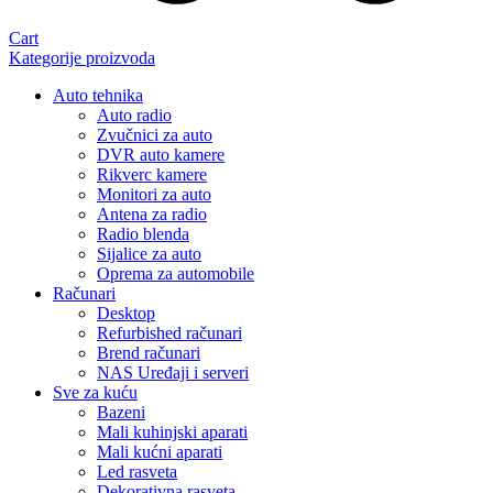
Cart
Kategorije proizvoda
Auto tehnika
Auto radio
Zvučnici za auto
DVR auto kamere
Rikverc kamere
Monitori za auto
Antena za radio
Radio blenda
Sijalice za auto
Oprema za automobile
Računari
Desktop
Refurbished računari
Brend računari
NAS Uređaji i serveri
Sve za kuću
Bazeni
Mali kuhinjski aparati
Mali kućni aparati
Led rasveta
Dekorativna rasveta