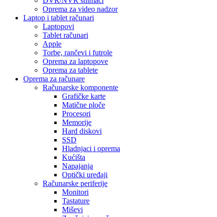
DVR/NVR snimači
Oprema za video nadzor
Laptop i tablet računari
Laptopovi
Tablet računari
Apple
Torbe, rančevi i futrole
Oprema za laptopove
Oprema za tablete
Oprema za računare
Računarske komponente
Grafičke karte
Matične ploče
Procesori
Memorije
Hard diskovi
SSD
Hladnjaci i oprema
Kućišta
Napajanja
Optički uređaji
Računarske periferije
Monitori
Tastature
Miševi