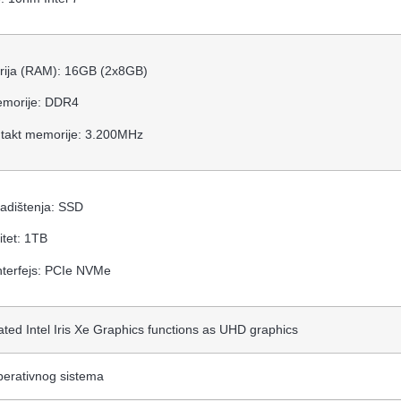
ija (RAM): 16GB (2x8GB)
emorije: DDR4
 takt memorije: 3.200MHz
ladištenja: SSD
tet: 1TB
nterfejs: PCIe NVMe
ated Intel Iris Xe Graphics functions as UHD graphics
perativnog sistema