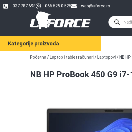
037 787 698
066 525 0 525
web@uforce.rs
Kategorije proizvoda
Početna
/
Laptop i tablet računari
/
Laptopovi
/ NB HP
NB HP ProBook 450 G9 i7