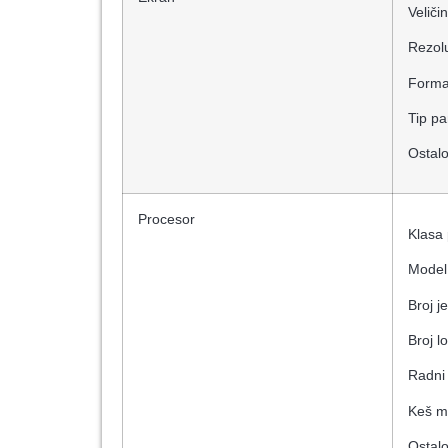
Veliči
Rezolu
Format
Tip pa
Ostalo
Procesor
Klasa 
Model
Broj j
Broj l
Radni 
Keš m
Ostalo