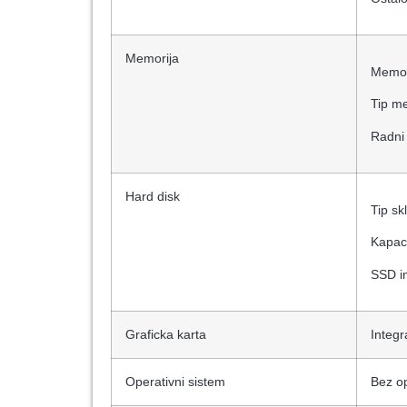
Memorija
Memor
Tip m
Radni
Hard disk
Tip sk
Kapaci
SSD i
Graficka karta
Integr
Operativni sistem
Bez o