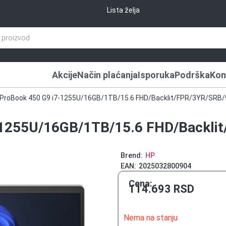
Lista želja
Akcije
Način plaćanja
Isporuka
Podrška
Kon
 ProBook 450 G9 i7-1255U/16GB/1TB/15.6 FHD/Backlit/FPR/3YR/SRB
-1255U/16GB/1TB/15.6 FHD/Backl
Brend:
HP
EAN:
2025032800904
Cena:
114.693
RSD
Nema na stanju