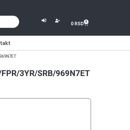
or
0
0
RSD
takt
/969N7ET
it/FPR/3YR/SRB/969N7ET