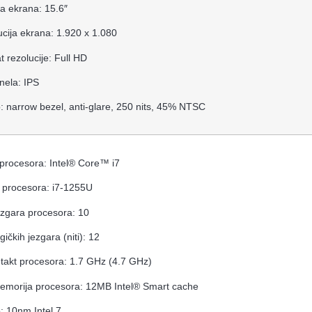
na ekrana: 15.6″
cija ekrana: 1.920 x 1.080
 rezolucije: Full HD
nela: IPS
: narrow bezel, anti-glare, 250 nits, 45% NTSC
procesora: Intel® Core™ i7
 procesora: i7-1255U
ezgara procesora: 10
ogičkih jezgara (niti): 12
takt procesora: 1.7 GHz (4.7 GHz)
emorija procesora: 12MB Intel® Smart cache
: 10nm Intel 7