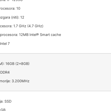
procesora: 10
ezgara (niti): 12
ocesora: 1.7 GHz (4.7 GHz)
 procesora: 12MB Intel® Smart cache
ntel 7
M): 16GB (2x8GB)
: DDR4
emorije: 3.200MHz
ja: SSD
12GB