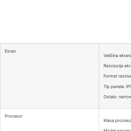
Ekran
Veličina ekran
Rezolucija ek
Format rezoluc
Tip panela: IP
Ostalo: narro
Procesor
Klasa proceso
Model proces