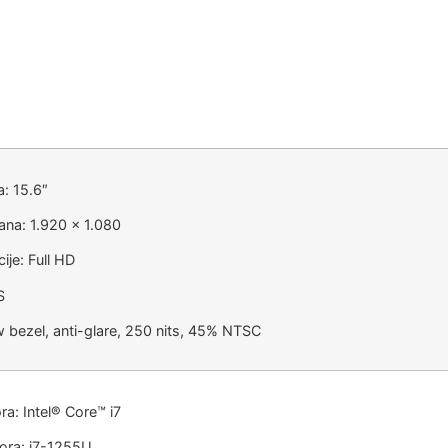
a: 15.6″
rana: 1.920 x 1.080
ije: Full HD
S
w bezel, anti-glare, 250 nits, 45% NTSC
ra: Intel® Core™ i7
ora: i7-1255U