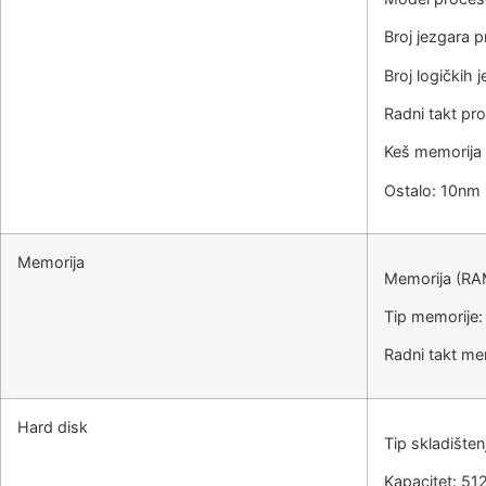
Broj jezgara 
Broj logičkih j
Radni takt pr
Keš memorija
Ostalo: 10nm I
Memorija
Memorija (RA
Tip memorije
Radni takt m
Hard disk
Tip skladišten
Kapacitet: 5