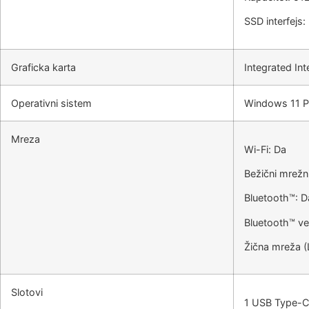
SSD interfejs
Graficka karta
Integrated Int
Operativni sistem
Windows 11 P
Mreza
Wi-Fi: Da
Bežični mrežni
Bluetooth™: D
Bluetooth™ ver
Žična mreža (
Slotovi
1 USB Type-C®