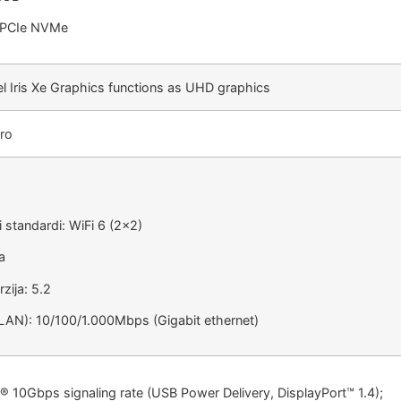
: PCIe NVMe
el Iris Xe Graphics functions as UHD graphics
ro
 standardi: WiFi 6 (2×2)
a
zija: 5.2
LAN): 10/100/1.000Mbps (Gigabit ethernet)
 10Gbps signaling rate (USB Power Delivery, DisplayPort™ 1.4);