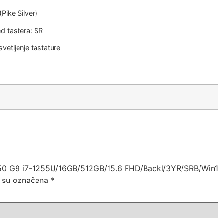
(Pike Silver)
ed tastera: SR
vetljenje tastature
ok 450 G9 i7-1255U/16GB/512GB/15.6 FHD/Backl/3YR/SRB/Wi
 su označena
*