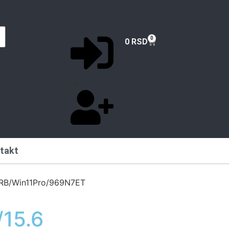
0
0
RSD
or
takt
SRB/Win11Pro/969N7ET
15.6