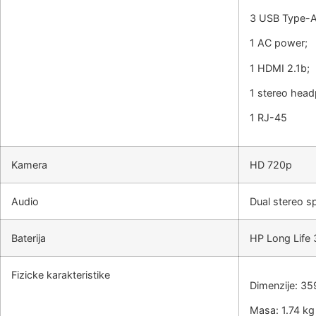
3 USB Type-A 
1 AC power;
1 HDMI 2.1b;
1 stereo hea
1 RJ-45
Kamera
HD 720p
Audio
Dual stereo s
Baterija
HP Long Life 3
Fizicke karakteristike
Dimenzije: 
Masa: 1.74 kg