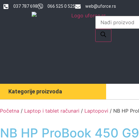
037 787 698
066 525 0 525
web@uforce.rs
Kategorije proizvoda
Početna
/
Laptop i tablet računari
/
Laptopovi
/ NB HP Pro
NB HP ProBook 450 G9