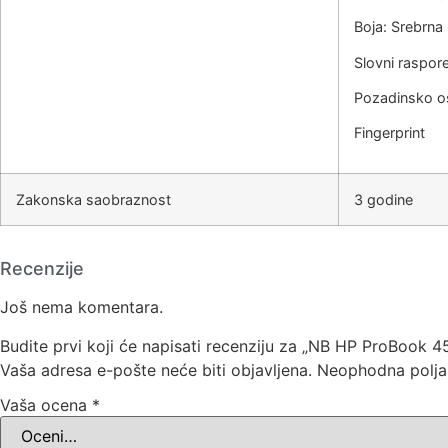
Boja: Srebrna 
Slovni raspor
Pozadinsko os
Fingerprint
Zakonska saobraznost
3 godine
Recenzije
Još nema komentara.
Budite prvi koji će napisati recenziju za „NB HP ProBo
Vaša adresa e-pošte neće biti objavljena.
Neophodna polja
Vaša ocena
*