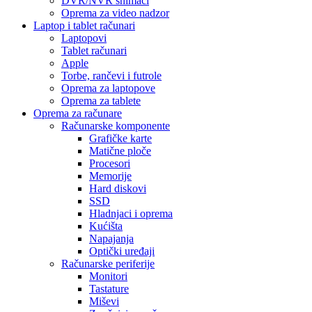
DVR/NVR snimači
Oprema za video nadzor
Laptop i tablet računari
Laptopovi
Tablet računari
Apple
Torbe, rančevi i futrole
Oprema za laptopove
Oprema za tablete
Oprema za računare
Računarske komponente
Grafičke karte
Matične ploče
Procesori
Memorije
Hard diskovi
SSD
Hladnjaci i oprema
Kućišta
Napajanja
Optički uređaji
Računarske periferije
Monitori
Tastature
Miševi