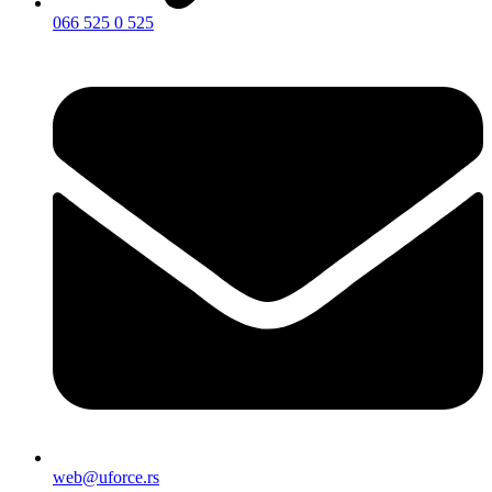
066 525 0 525
web@uforce.rs