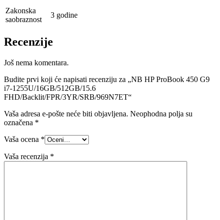
Zakonska
3 godine
saobraznost
Recenzije
Još nema komentara.
Budite prvi koji će napisati recenziju za „NB HP ProBook 450 G9
i7-1255U/16GB/512GB/15.6
FHD/Backlit/FPR/3YR/SRB/969N7ET“
Vaša adresa e-pošte neće biti objavljena.
Neophodna polja su
označena
*
Vaša ocena
*
Vaša recenzija
*