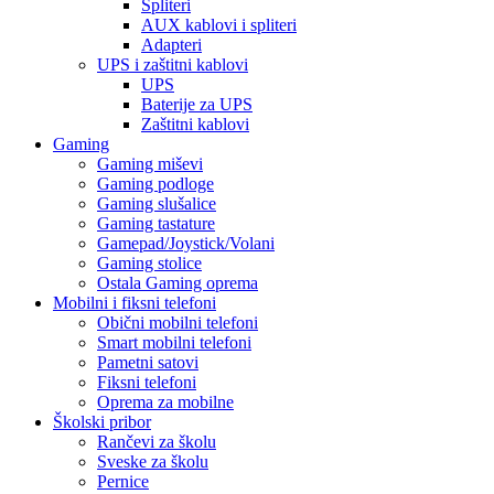
Spliteri
AUX kablovi i spliteri
Adapteri
UPS i zaštitni kablovi
UPS
Baterije za UPS
Zaštitni kablovi
Gaming
Gaming miševi
Gaming podloge
Gaming slušalice
Gaming tastature
Gamepad/Joystick/Volani
Gaming stolice
Ostala Gaming oprema
Mobilni i fiksni telefoni
Obični mobilni telefoni
Smart mobilni telefoni
Pametni satovi
Fiksni telefoni
Oprema za mobilne
Školski pribor
Rančevi za školu
Sveske za školu
Pernice