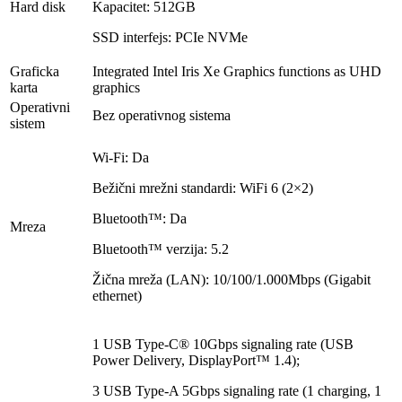
Hard disk
Kapacitet: 512GB
SSD interfejs: PCIe NVMe
Graficka
Integrated Intel Iris Xe Graphics functions as UHD
karta
graphics
Operativni
Bez operativnog sistema
sistem
Wi-Fi: Da
Bežični mrežni standardi: WiFi 6 (2×2)
Bluetooth™: Da
Mreza
Bluetooth™ verzija: 5.2
Žična mreža (LAN): 10/100/1.000Mbps (Gigabit
ethernet)
1 USB Type-C® 10Gbps signaling rate (USB
Power Delivery, DisplayPort™ 1.4);
3 USB Type-A 5Gbps signaling rate (1 charging, 1