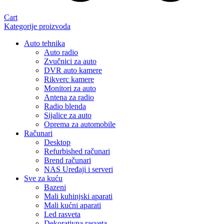
Cart
Kategorije proizvoda
Auto tehnika
Auto radio
Zvučnici za auto
DVR auto kamere
Rikverc kamere
Monitori za auto
Antena za radio
Radio blenda
Sijalice za auto
Oprema za automobile
Računari
Desktop
Refurbished računari
Brend računari
NAS Uređaji i serveri
Sve za kuću
Bazeni
Mali kuhinjski aparati
Mali kućni aparati
Led rasveta
Dekorativna rasveta