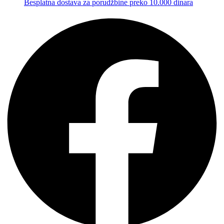
Besplatna dostava za porudžbine preko 10.000 dinara