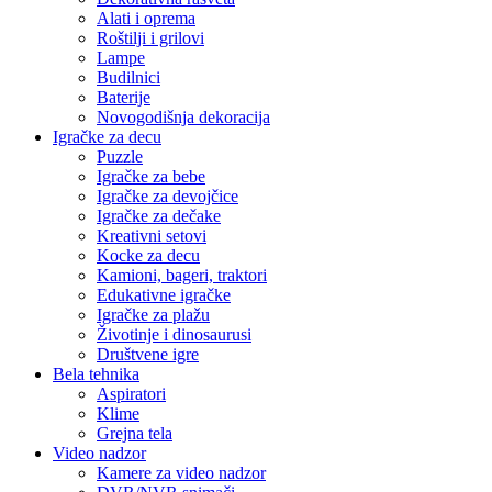
Alati i oprema
Roštilji i grilovi
Lampe
Budilnici
Baterije
Novogodišnja dekoracija
Igračke za decu
Puzzle
Igračke za bebe
Igračke za devojčice
Igračke za dečake
Kreativni setovi
Kocke za decu
Kamioni, bageri, traktori
Edukativne igračke
Igračke za plažu
Životinje i dinosaurusi
Društvene igre
Bela tehnika
Aspiratori
Klime
Grejna tela
Video nadzor
Kamere za video nadzor