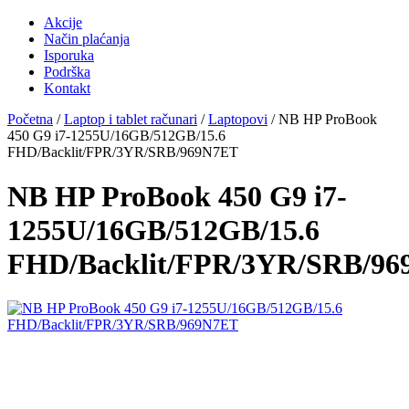
Akcije
Način plaćanja
Isporuka
Podrška
Kontakt
Početna
/
Laptop i tablet računari
/
Laptopovi
/ NB HP ProBook
450 G9 i7-1255U/16GB/512GB/15.6
FHD/Backlit/FPR/3YR/SRB/969N7ET
NB HP ProBook 450 G9 i7-
1255U/16GB/512GB/15.6
FHD/Backlit/FPR/3YR/SRB/9