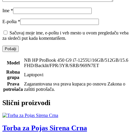
Ime
*
E-pošta
*
Sačuvaj moje ime, e-poštu i veb mesto u ovom pregledaču veba
za sledeći put kada komentarišem.
NB HP ProBook 450 G9 i7-1255U/16GB/512GB/15.6
Model
FHD/Backlit/FPR/3YR/SRB/969N7ET
Robna
Laptopovi
grupa
Prava
Zagarantovana sva prava kupaca po osnovu Zakona o
potrošača
zaštiti potrošača.
Slični proizvodi
Torba za Pojas Sirena Crna