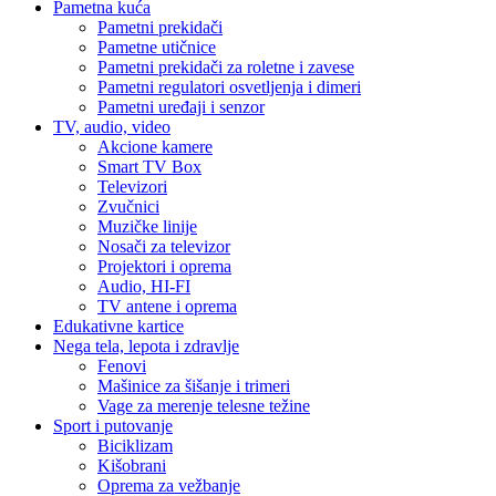
Pametna kuća
Pametni prekidači
Pametne utičnice
Pametni prekidači za roletne i zavese
Pametni regulatori osvetljenja i dimeri
Pametni uređaji i senzor
TV, audio, video
Akcione kamere
Smart TV Box
Televizori
Zvučnici
Muzičke linije
Nosači za televizor
Projektori i oprema
Audio, HI-FI
TV antene i oprema
Edukativne kartice
Nega tela, lepota i zdravlje
Fenovi
Mašinice za šišanje i trimeri
Vage za merenje telesne težine
Sport i putovanje
Biciklizam
Kišobrani
Oprema za vežbanje