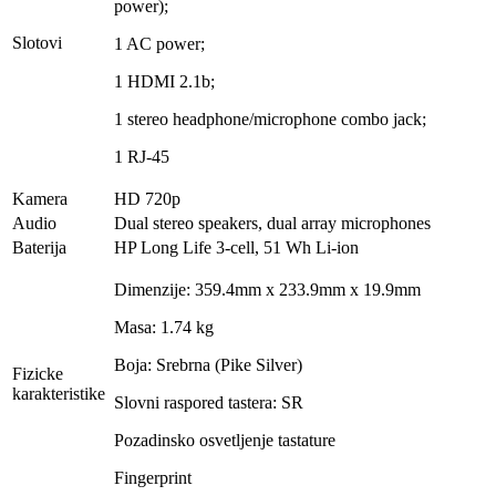
power);
Slotovi
1 AC power;
1 HDMI 2.1b;
1 stereo headphone/microphone combo jack;
1 RJ-45
Kamera
HD 720p
Audio
Dual stereo speakers, dual array microphones
Baterija
HP Long Life 3-cell, 51 Wh Li-ion
Dimenzije: 359.4mm x 233.9mm x 19.9mm
Masa: 1.74 kg
Boja: Srebrna (Pike Silver)
Fizicke
karakteristike
Slovni raspored tastera: SR
Pozadinsko osvetljenje tastature
Fingerprint