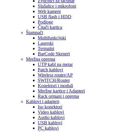
Zvučnici za računar
Slušalice i mikrofoni
Web kamere
USB flash i HDD
Podloge
Čitači kartica
Štampači
Multifunkcijski
Laserski
Termalni
BarCode Skeneri
Mrežna oprema
UTP kabl na metar
Patch kablovi
Wireless router/AP
SWITCH/Router
Konektori i moduli
Mrežne kartice i Adapteri
Rack ormani i oprema
Kablovi i adapteri
Iso konektori
Video kablovi
Audio kablovi
USB kablovi
PC kablovi