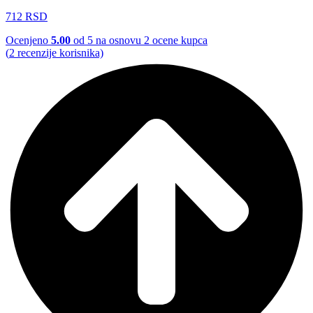
712
RSD
Ocenjeno
5.00
od 5 na osnovu
2
ocene kupca
(
2
recenzije korisnika)