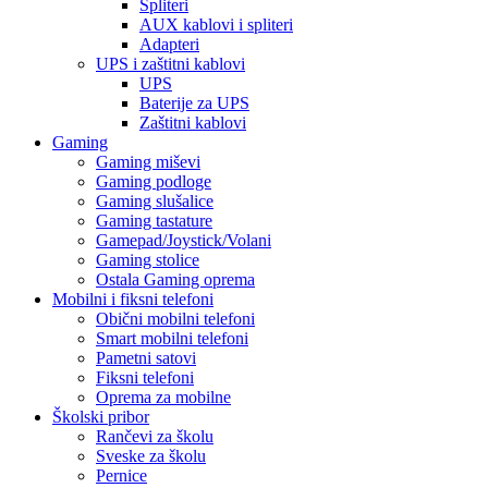
Spliteri
AUX kablovi i spliteri
Adapteri
UPS i zaštitni kablovi
UPS
Baterije za UPS
Zaštitni kablovi
Gaming
Gaming miševi
Gaming podloge
Gaming slušalice
Gaming tastature
Gamepad/Joystick/Volani
Gaming stolice
Ostala Gaming oprema
Mobilni i fiksni telefoni
Obični mobilni telefoni
Smart mobilni telefoni
Pametni satovi
Fiksni telefoni
Oprema za mobilne
Školski pribor
Rančevi za školu
Sveske za školu
Pernice