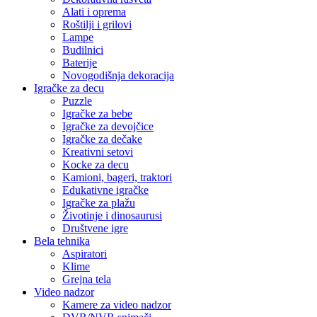
Alati i oprema
Roštilji i grilovi
Lampe
Budilnici
Baterije
Novogodišnja dekoracija
Igračke za decu
Puzzle
Igračke za bebe
Igračke za devojčice
Igračke za dečake
Kreativni setovi
Kocke za decu
Kamioni, bageri, traktori
Edukativne igračke
Igračke za plažu
Životinje i dinosaurusi
Društvene igre
Bela tehnika
Aspiratori
Klime
Grejna tela
Video nadzor
Kamere za video nadzor