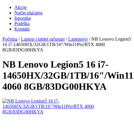
Akcije
Način plaćanja
Isporuka
Podrška
Kontakt
Početna
/
Laptop i tablet računari
/
Laptopovi
/ NB Lenovo Legion5
16 i7-14650HX/32GB/1TB/16″/Win11Pro/RTX 4060
8GB/83DG00HKYA
NB Lenovo Legion5 16 i7-
14650HX/32GB/1TB/16″/Win1
4060 8GB/83DG00HKYA