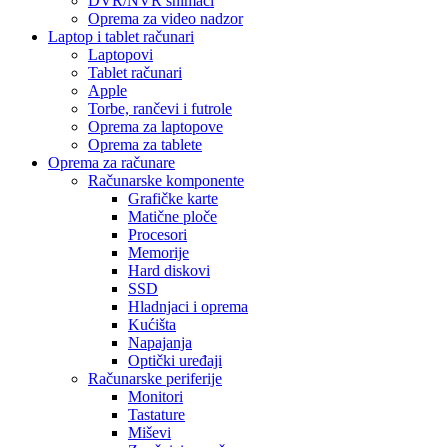
DVR/NVR snimači
Oprema za video nadzor
Laptop i tablet računari
Laptopovi
Tablet računari
Apple
Torbe, rančevi i futrole
Oprema za laptopove
Oprema za tablete
Oprema za računare
Računarske komponente
Grafičke karte
Matične ploče
Procesori
Memorije
Hard diskovi
SSD
Hladnjaci i oprema
Kućišta
Napajanja
Optički uređaji
Računarske periferije
Monitori
Tastature
Miševi