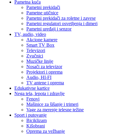
Pametna kuća
Pametni prekidači
Pametne utičnice
Pametni prekidači za roletne i zavese
Pametni regulatori osvetljenja i dimeri
Pametni uređaji i senzor
TV, audio, video
Akcione kamere
Smart TV Box
Televizori
Zvučnici
Muzičke linije
Nosači za televizor
Projektori i oprema
Audio, HI-FI
TV antene i oprema
Edukativne kartice
Nega tela, lepota i zdravlje
Fenovi
Mašinice za šišanje i trimeri
Vage za merenje telesne težine
Sport i putovanje
Biciklizam
Kišobrani
Oprema za vežbanje