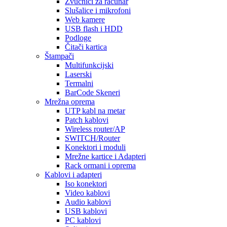
Zvučnici za računar
Slušalice i mikrofoni
Web kamere
USB flash i HDD
Podloge
Čitači kartica
Štampači
Multifunkcijski
Laserski
Termalni
BarCode Skeneri
Mrežna oprema
UTP kabl na metar
Patch kablovi
Wireless router/AP
SWITCH/Router
Konektori i moduli
Mrežne kartice i Adapteri
Rack ormani i oprema
Kablovi i adapteri
Iso konektori
Video kablovi
Audio kablovi
USB kablovi
PC kablovi