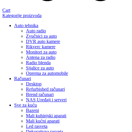
Cart
Kategorije proizvoda
Auto tehnika
Auto radio
Zvučnici za auto
DVR auto kamere
Rikverc kamere
Monitori za auto
Antena za radio
Radio blenda
Sijalice za auto
Oprema za automobile
Računari
Desktop
Refurbished računari
Brend računari
NAS Uređaji i serveri
Sve za kuću
Bazeni
Mali kuhinjski aparati
Mali kućni aparati
Led rasveta
Dekorativna rasveta