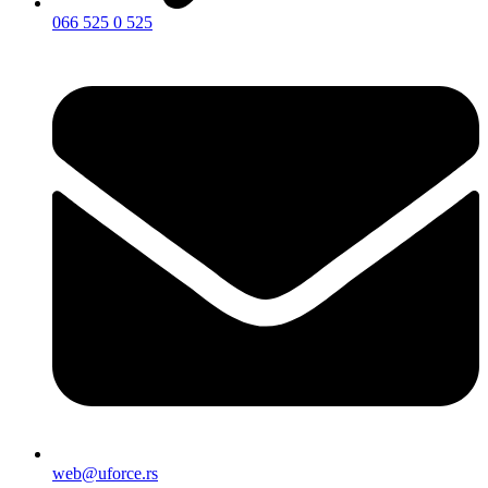
066 525 0 525
web@uforce.rs