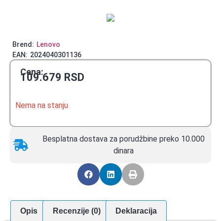
Brend:
Lenovo
EAN:
2024040301136
Cena:
109.679
RSD
Nema na stanju
Besplatna dostava za porudžbine preko 10.000
dinara
Opis
Recenzije (0)
Deklaracija