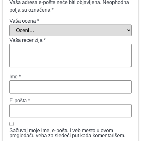
Vaša adresa e-pošte neće biti objavljena.
Neophodna
polja su označena
*
Vaša ocena
*
Vaša recenzija
*
Ime
*
E-pošta
*
Sačuvaj moje ime, e-poštu i veb mesto u ovom
pregledaču veba za sledeći put kada komentarišem.