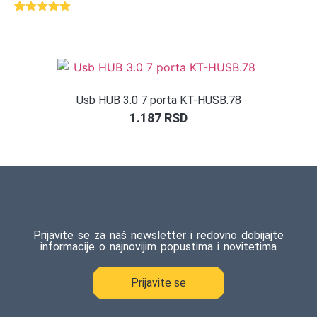
Ocenjeno
1
5.00
od 5
na osnovu
ocene
kupca
Usb HUB 3.0 7 porta KT-HUSB.78
1.187
RSD
Prijavite se za naš newsletter i redovno dobijajte
informacije o najnovijim popustima i novitetima
Prijavite se