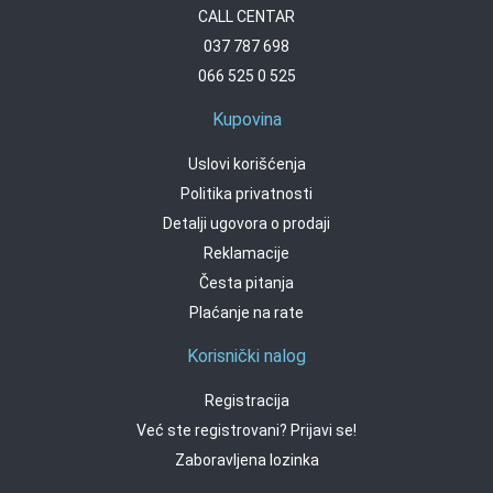
CALL CENTAR
037 787 698
066 525 0 525
Kupovina
Uslovi korišćenja
Politika privatnosti
Detalji ugovora o prodaji
Reklamacije
Česta pitanja
Plaćanje na rate
Korisnički nalog
Registracija
Već ste registrovani? Prijavi se!
Zaboravljena lozinka