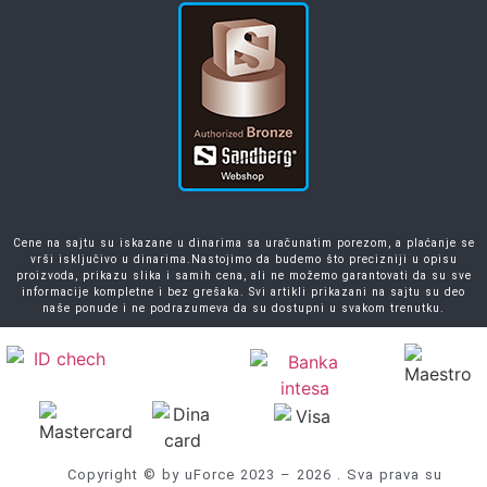
Cene na sajtu su iskazane u dinarima sa uračunatim porezom, a plaćanje se
vrši isključivo u dinarima.Nastojimo da budemo što precizniji u opisu
proizvoda, prikazu slika i samih cena, ali ne možemo garantovati da su sve
informacije kompletne i bez grešaka. Svi artikli prikazani na sajtu su deo
naše ponude i ne podrazumeva da su dostupni u svakom trenutku.
Copyright © by uForce 2023 – 2026 . Sva prava su