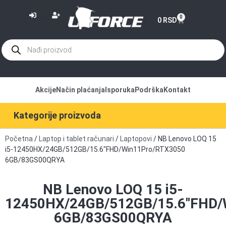
or
0
0
RSD
Akcije
Način plaćanja
Isporuka
Podrška
Kontakt
Kategorije proizvoda
Početna
/
Laptop i tablet računari
/
Laptopovi
/ NB Lenovo LOQ 15
i5-12450HX/24GB/512GB/15.6″FHD/Win11Pro/RTX3050
6GB/83GS00QRYA
NB Lenovo LOQ 15 i5-
12450HX/24GB/512GB/15.6″FHD/
6GB/83GS00QRYA