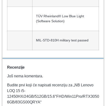
TÜV Rheinland® Low Blue Light
(Software Solution)
MIL-STD-810H military test passed
Recenzije
Još nema komentara.
Budite prvi koji će napisati recenziju za „NB Lenovo
LOQ 15 i5-
12450HX/24GB/512GB/15.6″FHD/Win11Pro/RTX3050
6GB/83GS00QRYA“