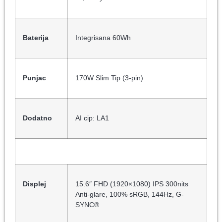
Baterija
Integrisana 60Wh
Punjac
170W Slim Tip (3-pin)
Dodatno
AI cip: LA1
Displej
15.6″ FHD (1920×1080) IPS 300nits
Anti-glare, 100% sRGB, 144Hz, G-
SYNC®