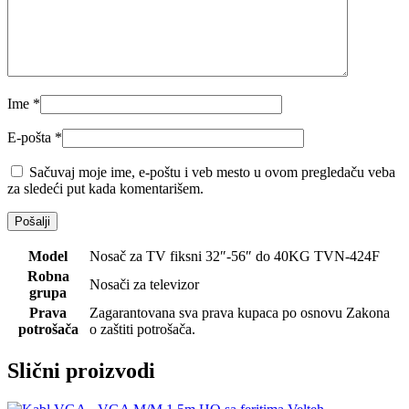
Ime
*
E-pošta
*
Sačuvaj moje ime, e-poštu i veb mesto u ovom pregledaču veba
za sledeći put kada komentarišem.
Model
Nosač za TV fiksni 32″-56″ do 40KG TVN-424F
Robna
Nosači za televizor
grupa
Prava
Zagarantovana sva prava kupaca po osnovu Zakona
potrošača
o zaštiti potrošača.
Slični proizvodi