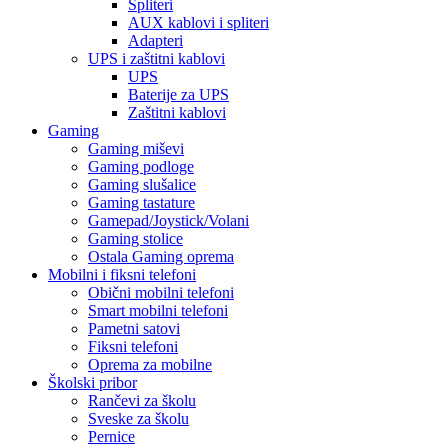
Spliteri
AUX kablovi i spliteri
Adapteri
UPS i zaštitni kablovi
UPS
Baterije za UPS
Zaštitni kablovi
Gaming
Gaming miševi
Gaming podloge
Gaming slušalice
Gaming tastature
Gamepad/Joystick/Volani
Gaming stolice
Ostala Gaming oprema
Mobilni i fiksni telefoni
Obični mobilni telefoni
Smart mobilni telefoni
Pametni satovi
Fiksni telefoni
Oprema za mobilne
Školski pribor
Rančevi za školu
Sveske za školu
Pernice