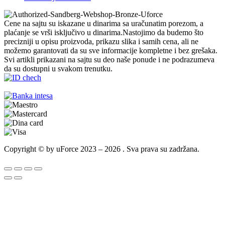
Cene na sajtu su iskazane u dinarima sa uračunatim porezom, a
plaćanje se vrši isključivo u dinarima.Nastojimo da budemo što
precizniji u opisu proizvoda, prikazu slika i samih cena, ali ne
možemo garantovati da su sve informacije kompletne i bez grešaka.
Svi artikli prikazani na sajtu su deo naše ponude i ne podrazumeva
da su dostupni u svakom trenutku.
Copyright © by uForce 2023 – 2026 . Sva prava su zadržana.