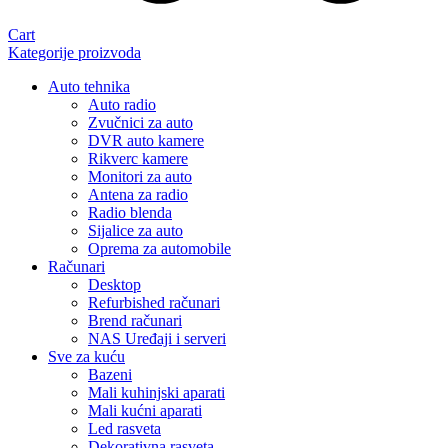
Cart
Kategorije proizvoda
Auto tehnika
Auto radio
Zvučnici za auto
DVR auto kamere
Rikverc kamere
Monitori za auto
Antena za radio
Radio blenda
Sijalice za auto
Oprema za automobile
Računari
Desktop
Refurbished računari
Brend računari
NAS Uređaji i serveri
Sve za kuću
Bazeni
Mali kuhinjski aparati
Mali kućni aparati
Led rasveta
Dekorativna rasveta