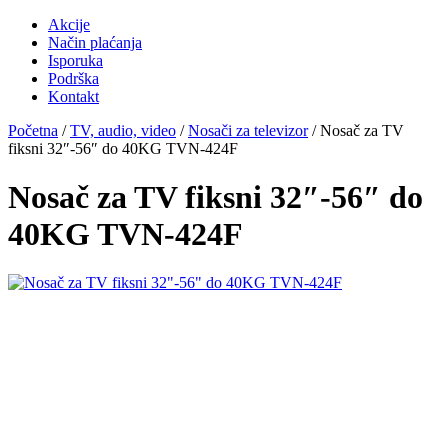
Akcije
Način plaćanja
Isporuka
Podrška
Kontakt
Početna
/
TV, audio, video
/
Nosači za televizor
/ Nosač za TV
fiksni 32″-56″ do 40KG TVN-424F
Nosač za TV fiksni 32″-56″ do
40KG TVN-424F