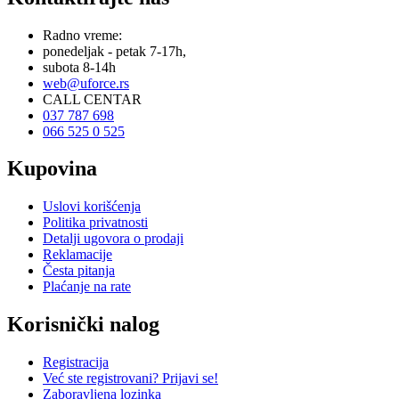
Radno vreme:
ponedeljak - petak 7-17h,
subota 8-14h
web@uforce.rs
CALL CENTAR
037 787 698
066 525 0 525
Kupovina
Uslovi korišćenja
Politika privatnosti
Detalji ugovora o prodaji
Reklamacije
Česta pitanja
Plaćanje na rate
Korisnički nalog
Registracija
Već ste registrovani? Prijavi se!
Zaboravljena lozinka