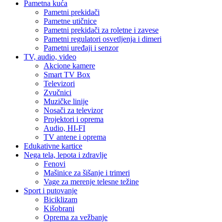
Pametna kuća
Pametni prekidači
Pametne utičnice
Pametni prekidači za roletne i zavese
Pametni regulatori osvetljenja i dimeri
Pametni uređaji i senzor
TV, audio, video
Akcione kamere
Smart TV Box
Televizori
Zvučnici
Muzičke linije
Nosači za televizor
Projektori i oprema
Audio, HI-FI
TV antene i oprema
Edukativne kartice
Nega tela, lepota i zdravlje
Fenovi
Mašinice za šišanje i trimeri
Vage za merenje telesne težine
Sport i putovanje
Biciklizam
Kišobrani
Oprema za vežbanje