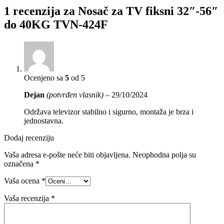
1 recenzija za
Nosač za TV fiksni 32″-56″
do 40KG TVN-424F
Ocenjeno sa
5
od 5
Dejan
(potvrđen vlasnik)
–
29/10/2024
Održava televizor stabilno i sigurno, montaža je brza i
jednostavna.
Dodaj recenziju
Vaša adresa e-pošte neće biti objavljena.
Neophodna polja su
označena
*
Vaša ocena
*
Vaša recenzija
*