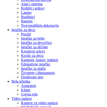
Alati i oprema
Roštilji i grilovi
Lampe
Budilnici
Baterije
Novogodišnja dekoracija
Igračke za decu
Puzzle
Igračke za bebe
Igračke za devojčice
Igračke za dečake
Kreativni setovi
Kocke za decu
Kamioni, bageri, traktori
Edukativne igračke
Igračke za plažu
Životinje i dinosaurusi
Društvene igre
Bela tehnika
Aspiratori
Klime
Grejna tela
Video nadzor
Kamere za video nadzor