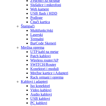
Zvučnici za računar
Slušalice i mikrofoni
Web kamere
USB flash i HDD
Podloge
Čitači kartica
Štampači
Multifunkcijski
Laserski
Termalni
BarCode Skeneri
Mrežna oprema
UTP kabl na metar
Patch kablovi
Wireless router/AP
SWITCH/Router
Konektori i moduli
Mrežne kartice i Adapteri
Rack ormani i oprema
Kablovi i adapteri
Iso konektori
Video kablovi
Audio kablovi
USB kablovi
PC kablovi