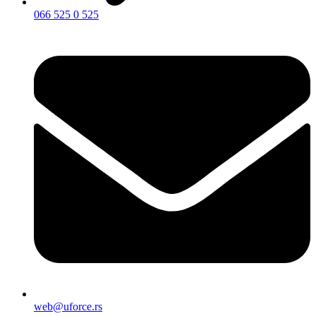
066 525 0 525
web@uforce.rs