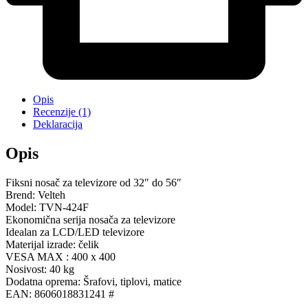
Opis
Recenzije (1)
Deklaracija
Opis
Fiksni nosač za televizore od 32″ do 56″
Brend: Velteh
Model: TVN-424F
Ekonomična serija nosača za televizore
Idealan za LCD/LED televizore
Materijal izrade: čelik
VESA MAX : 400 x 400
Nosivost: 40 kg
Dodatna oprema: Šrafovi, tiplovi, matice
EAN: 8606018831241 #