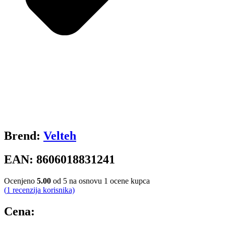
Brend:
Velteh
EAN:
8606018831241
Ocenjeno
5.00
od 5 na osnovu
1
ocene kupca
(
1
recenzija korisnika)
Cena: