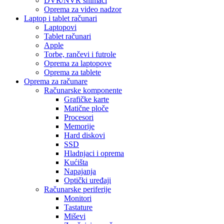
DVR/NVR snimači
Oprema za video nadzor
Laptop i tablet računari
Laptopovi
Tablet računari
Apple
Torbe, rančevi i futrole
Oprema za laptopove
Oprema za tablete
Oprema za računare
Računarske komponente
Grafičke karte
Matične ploče
Procesori
Memorije
Hard diskovi
SSD
Hladnjaci i oprema
Kućišta
Napajanja
Optički uređaji
Računarske periferije
Monitori
Tastature
Miševi