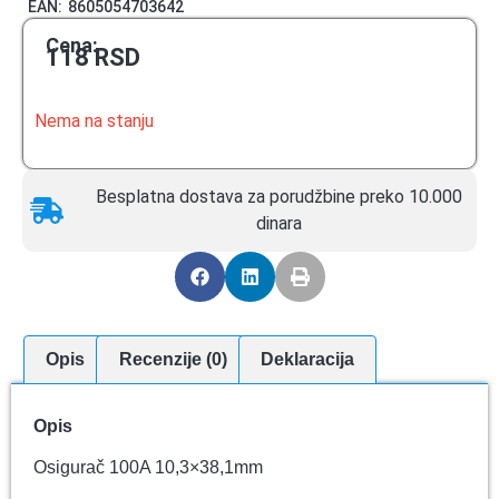
EAN:
8605054703642
Cena:
118
RSD
Nema na stanju
Besplatna dostava za porudžbine preko 10.000
dinara
Opis
Recenzije (0)
Deklaracija
Opis
Osigurač 100A 10,3×38,1mm