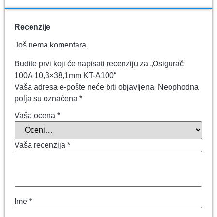
Recenzije
Još nema komentara.
Budite prvi koji će napisati recenziju za „Osigurač
100A 10,3×38,1mm KT-A100“
Vaša adresa e-pošte neće biti objavljena.
Neophodna
polja su označena
*
Vaša ocena
*
Vaša recenzija
*
Ime
*