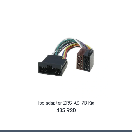
Ocenjeno
1
5.00
od 5
na osnovu
ocene
kupca
Iso adapter ZRS-AS-7B Kia
435
RSD