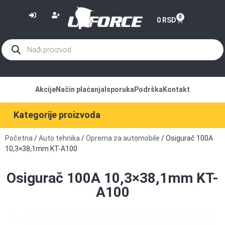
or
0
0
RSD
Akcije
Način plaćanja
Isporuka
Podrška
Kontakt
Kategorije proizvoda
Početna
/
Auto tehnika
/
Oprema za automobile
/ Osigurač 100A
10,3×38,1mm KT-A100
Osigurač 100A 10,3×38,1mm KT-
A100