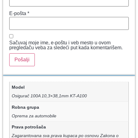
E-pošta
*
Sačuvaj moje ime, e-poštu i veb mesto u ovom
pregledaču veba za sledeći put kada komentarišem.
Model
Osigurač 100A 10,3×38,1mm KT-A100
Robna grupa
Oprema za automobile
Prava potrošača
Zagarantovana sva prava kupaca po osnovu Zakona o