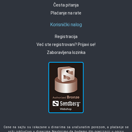
Česta pitanja
Plaćanje na rate
Korisnički nalog
Registracija
Već ste registrovani? Prijavi se!
Zaboravljena lozinka
Cene na sajtu su iskazane u dinarima sa uračunatim porezom, a plaćanje se
vrši isključivo u dinarima.Nastojimo da budemo što precizniji u opisu