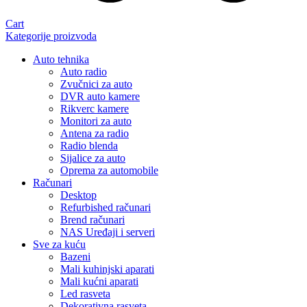
Cart
Kategorije proizvoda
Auto tehnika
Auto radio
Zvučnici za auto
DVR auto kamere
Rikverc kamere
Monitori za auto
Antena za radio
Radio blenda
Sijalice za auto
Oprema za automobile
Računari
Desktop
Refurbished računari
Brend računari
NAS Uređaji i serveri
Sve za kuću
Bazeni
Mali kuhinjski aparati
Mali kućni aparati
Led rasveta
Dekorativna rasveta