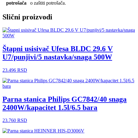
potrošača
o zaštiti potrošača.
Slični proizvodi
Štapni usisivač Ufesa BLDC 29.6 V
U7/punjivi/5 nastavka/snaga 500W
23.496
RSD
Parna stanica Philips GC7842/40 snaga
2400W/kapacitet 1.5l/6.5 bara
23.760
RSD