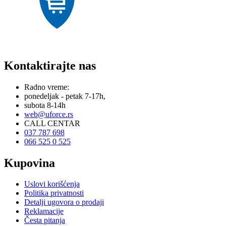
Kontaktirajte nas
Radno vreme:
ponedeljak - petak 7-17h,
subota 8-14h
web@uforce.rs
CALL CENTAR
037 787 698
066 525 0 525
Kupovina
Uslovi korišćenja
Politika privatnosti
Detalji ugovora o prodaji
Reklamacije
Česta pitanja