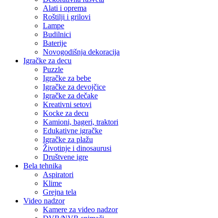
Alati i oprema
Roštilji i grilovi
Lampe
Budilnici
Baterije
Novogodišnja dekoracija
Igračke za decu
Puzzle
Igračke za bebe
Igračke za devojčice
Igračke za dečake
Kreativni setovi
Kocke za decu
Kamioni, bageri, traktori
Edukativne igračke
Igračke za plažu
Životinje i dinosaurusi
Društvene igre
Bela tehnika
Aspiratori
Klime
Grejna tela
Video nadzor
Kamere za video nadzor