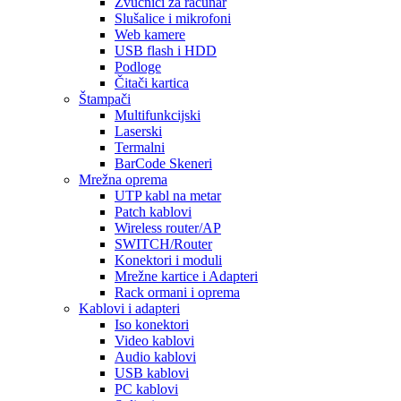
Zvučnici za računar
Slušalice i mikrofoni
Web kamere
USB flash i HDD
Podloge
Čitači kartica
Štampači
Multifunkcijski
Laserski
Termalni
BarCode Skeneri
Mrežna oprema
UTP kabl na metar
Patch kablovi
Wireless router/AP
SWITCH/Router
Konektori i moduli
Mrežne kartice i Adapteri
Rack ormani i oprema
Kablovi i adapteri
Iso konektori
Video kablovi
Audio kablovi
USB kablovi
PC kablovi