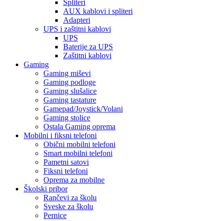
Spliteri
AUX kablovi i spliteri
Adapteri
UPS i zaštitni kablovi
UPS
Baterije za UPS
Zaštitni kablovi
Gaming
Gaming miševi
Gaming podloge
Gaming slušalice
Gaming tastature
Gamepad/Joystick/Volani
Gaming stolice
Ostala Gaming oprema
Mobilni i fiksni telefoni
Obični mobilni telefoni
Smart mobilni telefoni
Pametni satovi
Fiksni telefoni
Oprema za mobilne
Školski pribor
Rančevi za školu
Sveske za školu
Pernice