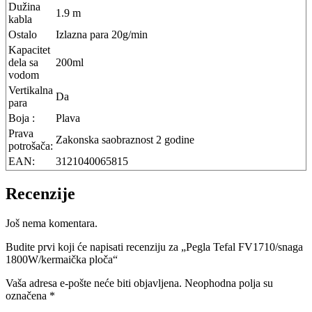
Dužina
1.9 m
kabla
Ostalo
Izlazna para 20g/min
Kapacitet
dela sa
200ml
vodom
Vertikalna
Da
para
Boja :
Plava
Prava
Zakonska saobraznost 2 godine
potrošača:
EAN:
3121040065815
Recenzije
Još nema komentara.
Budite prvi koji će napisati recenziju za „Pegla Tefal FV1710/snaga
1800W/kermaička ploča“
Vaša adresa e-pošte neće biti objavljena.
Neophodna polja su
označena
*