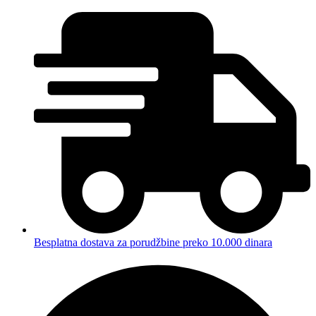
Besplatna dostava za porudžbine preko 10.000 dinara