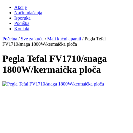
Akcije
Način plaćanja
Isporuka
Podrška
Kontakt
Početna
/
Sve za kuću
/
Mali kućni aparati
/ Pegla Tefal
FV1710/snaga 1800W/kermaička ploča
Pegla Tefal FV1710/snaga
1800W/kermaička ploča