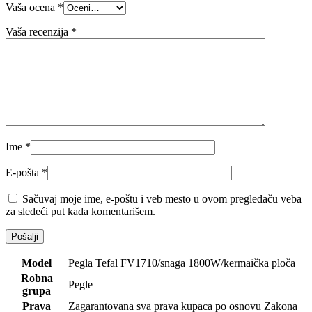
Vaša ocena
*
Vaša recenzija
*
Ime
*
E-pošta
*
Sačuvaj moje ime, e-poštu i veb mesto u ovom pregledaču veba
za sledeći put kada komentarišem.
Model
Pegla Tefal FV1710/snaga 1800W/kermaička ploča
Robna
Pegle
grupa
Prava
Zagarantovana sva prava kupaca po osnovu Zakona