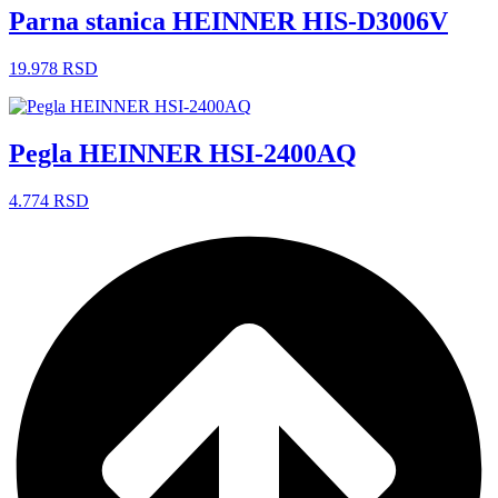
Parna stanica HEINNER HIS-D3006V
19.978
RSD
Pegla HEINNER HSI-2400AQ
4.774
RSD