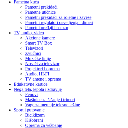
Pametna kuća
Pametni prekidači
Pametne utičnice
Pametni prekidači za roletne i zavese
Pametni regulatori osvetljenja i dimeri
Pametni uređaji i senzor
TV, audio, video
Akcione kamere
Smart TV Box
Televizori
Zvučnici
Muzičke linije
Nosači za televizor
Projektori i oprema
Audio, HI-FI
TV antene i oprema
Edukativne kartice
Nega tela, lepota i zdravlje
Fenovi
Mašinice za šišanje i trimeri
Vage za merenje telesne težine
Sport i putovanje
Biciklizam
Kišobrani
Oprema za vežbanje