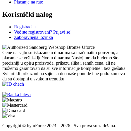
Plaćanje na rate
Korisnički nalog
Registracija
Već ste registrovani? Prijavi se!
Zaboravljena lozinka
Cene na sajtu su iskazane u dinarima sa uračunatim porezom, a
plaćanje se vrši isključivo u dinarima.Nastojimo da budemo što
precizniji u opisu proizvoda, prikazu slika i samih cena, ali ne
možemo garantovati da su sve informacije kompletne i bez grešaka.
Svi artikli prikazani na sajtu su deo naše ponude i ne podrazumeva
da su dostupni u svakom trenutku.
Copyright © by uForce 2023 – 2026 . Sva prava su zadržana.