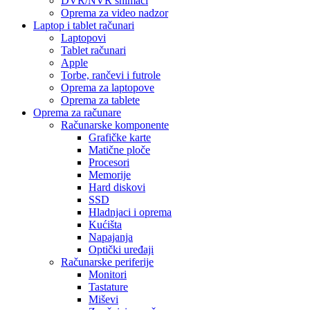
DVR/NVR snimači
Oprema za video nadzor
Laptop i tablet računari
Laptopovi
Tablet računari
Apple
Torbe, rančevi i futrole
Oprema za laptopove
Oprema za tablete
Oprema za računare
Računarske komponente
Grafičke karte
Matične ploče
Procesori
Memorije
Hard diskovi
SSD
Hladnjaci i oprema
Kućišta
Napajanja
Optički uređaji
Računarske periferije
Monitori
Tastature
Miševi