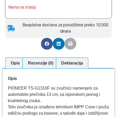
Nema na stanju
Besplatna dostava za porudžbine preko 10.000
dinara
Opis
Recenzije (0)
Deklaracija
Opis
PIONEER TS-G1310F su zvučnici namenjeni za
automobile prečnika 13 cm, sa isporukom jasnog i
kvalitetnog zvuka.
Telo zvučnika je izrađeno tehnikom IMPP Cone i pruža
odličnu podlogu za basove, a takođe daje i izdržljivost