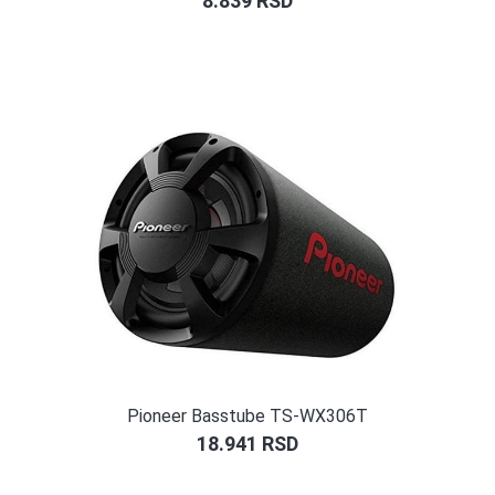
8.839
RSD
Pioneer Basstube TS-WX306T
18.941
RSD