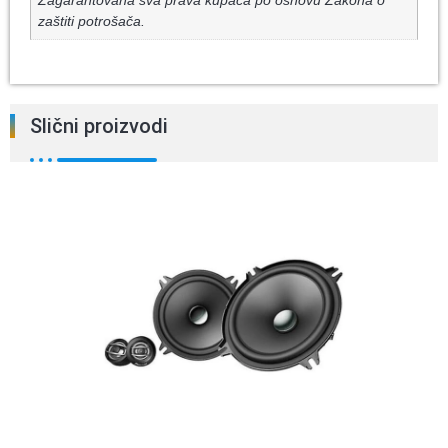
Zagarantovana sva prava kupaca po osnovu Zakona o
zaštiti potrošača.
Slični proizvodi