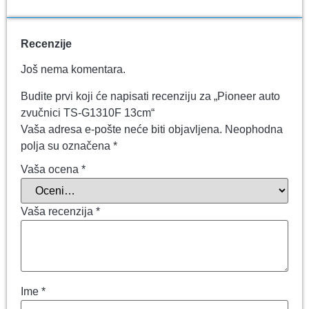
Recenzije
Još nema komentara.
Budite prvi koji će napisati recenziju za „Pioneer auto
zvučnici TS-G1310F 13cm“
Vaša adresa e-pošte neće biti objavljena.
Neophodna
polja su označena
*
Vaša ocena
*
Vaša recenzija
*
Ime
*