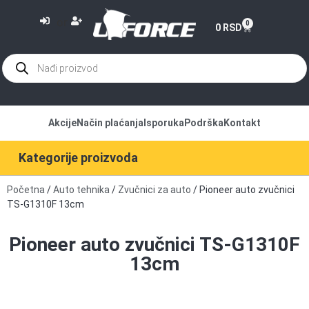
or
0
0
RSD
Akcije
Način plaćanja
Isporuka
Podrška
Kontakt
Kategorije proizvoda
Početna
/
Auto tehnika
/
Zvučnici za auto
/ Pioneer auto zvučnici
TS-G1310F 13cm
Pioneer auto zvučnici TS-G1310F
13cm