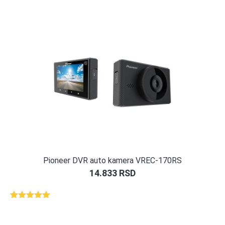
Pioneer DVR auto kamera VREC-170RS
14.833
RSD
Ocenjeno
1
5.00
od 5
na osnovu