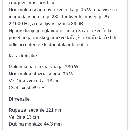
i dugovečnost uređaju.
Nominalna snaga ovih zvučnika je 35 W a najviše što
mogu da isporuče je 230. Frekventni opseg je 25 –
22,000 Hz, a osetljivost iznosi 89 dB.
Njihov dizajn je uglavnom tipičan za auto zvučnike,
posebno japanskog proizvođača, što znači da će biti
odličan enterijerski dodatak automobilu.
Karakteristike:
Maksimalna ulazna snaga: 230 W
Nominalna ulazna snaga: 35 W
Veličina zvučnika: 13 cm
Osetljivost: 89 dB
Dimenzije:
Rupa za isecanje 121 mm
Veličina 13 cm
Dubina montaže 44,3 mm