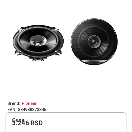
Brend:
Pioneer
EAN:
884938373845
Cena:
3.246
RSD