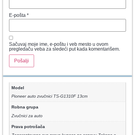
E-pošta
*
Sačuvaj moje ime, e-poštu i veb mesto u ovom
pregledaču veba za sledeći put kada komentarišem.
Model
Pioneer auto zvučnici TS-G1310F 13cm
Robna grupa
Zvučnici za auto
Prava potrošača