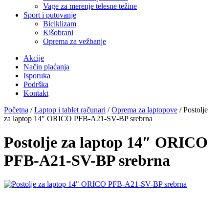
Vage za merenje telesne težine
Sport i putovanje
Biciklizam
Kišobrani
Oprema za vežbanje
Akcije
Način plaćanja
Isporuka
Podrška
Kontakt
Početna
/
Laptop i tablet računari
/
Oprema za laptopove
/ Postolje
za laptop 14″ ORICO PFB-A21-SV-BP srebrna
Postolje za laptop 14″ ORICO
PFB-A21-SV-BP srebrna