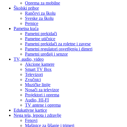
Oprema za mobilne
Školski pribor
Rančevi za školu
Sveske za školu
Pernice
Pametna kuća
Pametni prekidači
Pametne utičnice
Pametni prekidači za roletne i zavese
Pametni regulatori osvetljenja i dimeri
Pametni uređaji i senzor
TV, audio, video
Akcione kamere
Smart TV Box
Televizori
Zvučnici
Muzičke linije
Nosači za televizor
Projektori i oprema
Audio, HI-FI
TV antene i oprema
Edukativne kartice
Nega tela, lepota i zdravlje
Fenovi
Mašinice za šišanje i trimeri