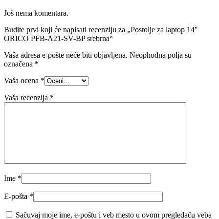
Još nema komentara.
Budite prvi koji će napisati recenziju za „Postolje za laptop 14″
ORICO PFB-A21-SV-BP srebrna“
Vaša adresa e-pošte neće biti objavljena.
Neophodna polja su
označena
*
Vaša ocena
*
Vaša recenzija
*
Ime
*
E-pošta
*
Sačuvaj moje ime, e-poštu i veb mesto u ovom pregledaču veba