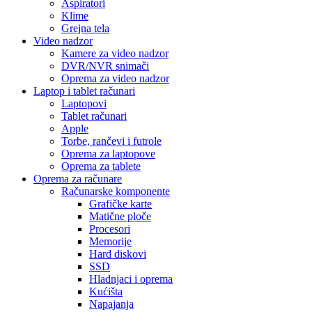
Aspiratori
Klime
Grejna tela
Video nadzor
Kamere za video nadzor
DVR/NVR snimači
Oprema za video nadzor
Laptop i tablet računari
Laptopovi
Tablet računari
Apple
Torbe, rančevi i futrole
Oprema za laptopove
Oprema za tablete
Oprema za računare
Računarske komponente
Grafičke karte
Matične ploče
Procesori
Memorije
Hard diskovi
SSD
Hladnjaci i oprema
Kućišta
Napajanja