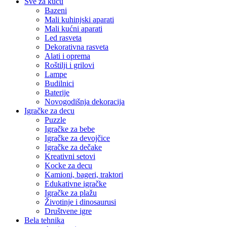
Sve za kuću
Bazeni
Mali kuhinjski aparati
Mali kućni aparati
Led rasveta
Dekorativna rasveta
Alati i oprema
Roštilji i grilovi
Lampe
Budilnici
Baterije
Novogodišnja dekoracija
Igračke za decu
Puzzle
Igračke za bebe
Igračke za devojčice
Igračke za dečake
Kreativni setovi
Kocke za decu
Kamioni, bageri, traktori
Edukativne igračke
Igračke za plažu
Životinje i dinosaurusi
Društvene igre
Bela tehnika