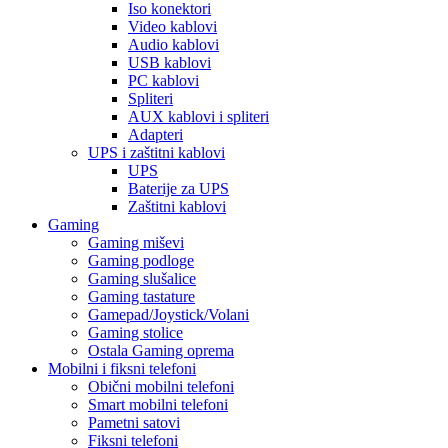
Iso konektori
Video kablovi
Audio kablovi
USB kablovi
PC kablovi
Spliteri
AUX kablovi i spliteri
Adapteri
UPS i zaštitni kablovi
UPS
Baterije za UPS
Zaštitni kablovi
Gaming
Gaming miševi
Gaming podloge
Gaming slušalice
Gaming tastature
Gamepad/Joystick/Volani
Gaming stolice
Ostala Gaming oprema
Mobilni i fiksni telefoni
Obični mobilni telefoni
Smart mobilni telefoni
Pametni satovi
Fiksni telefoni