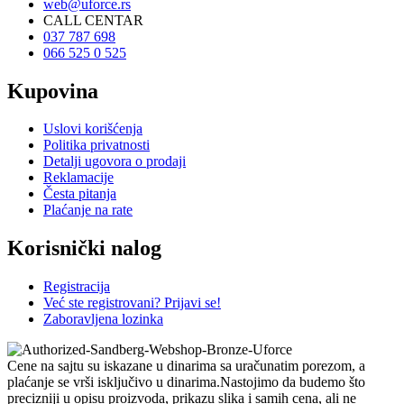
web@uforce.rs
CALL CENTAR
037 787 698
066 525 0 525
Kupovina
Uslovi korišćenja
Politika privatnosti
Detalji ugovora o prodaji
Reklamacije
Česta pitanja
Plaćanje na rate
Korisnički nalog
Registracija
Već ste registrovani? Prijavi se!
Zaboravljena lozinka
Cene na sajtu su iskazane u dinarima sa uračunatim porezom, a
plaćanje se vrši isključivo u dinarima.Nastojimo da budemo što
precizniji u opisu proizvoda, prikazu slika i samih cena, ali ne