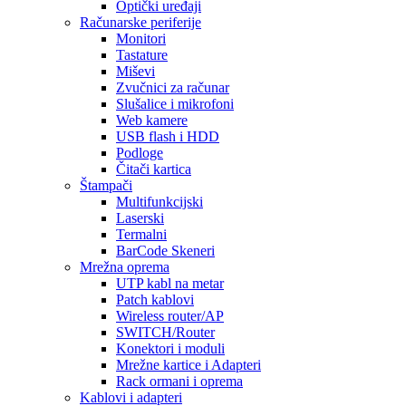
Optički uređaji
Računarske periferije
Monitori
Tastature
Miševi
Zvučnici za računar
Slušalice i mikrofoni
Web kamere
USB flash i HDD
Podloge
Čitači kartica
Štampači
Multifunkcijski
Laserski
Termalni
BarCode Skeneri
Mrežna oprema
UTP kabl na metar
Patch kablovi
Wireless router/AP
SWITCH/Router
Konektori i moduli
Mrežne kartice i Adapteri
Rack ormani i oprema
Kablovi i adapteri