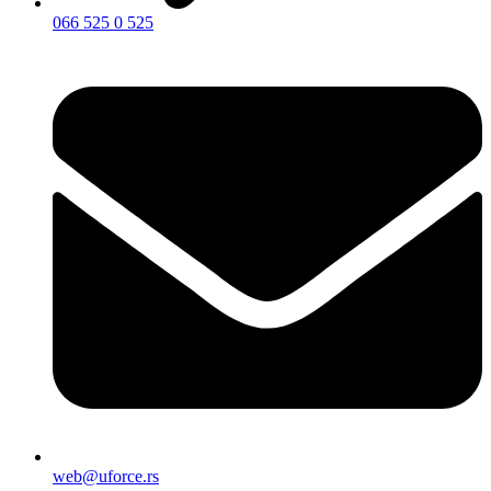
066 525 0 525
web@uforce.rs