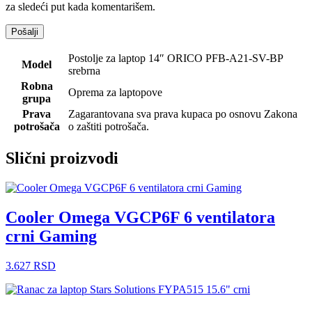
za sledeći put kada komentarišem.
Postolje za laptop 14″ ORICO PFB-A21-SV-BP
Model
srebrna
Robna
Oprema za laptopove
grupa
Prava
Zagarantovana sva prava kupaca po osnovu Zakona
potrošača
o zaštiti potrošača.
Slični proizvodi
Cooler Omega VGCP6F 6 ventilatora
crni Gaming
3.627
RSD