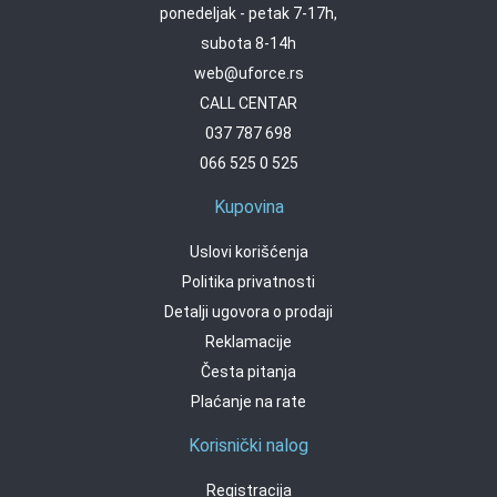
ponedeljak - petak 7-17h,
subota 8-14h
web@uforce.rs
CALL CENTAR
037 787 698
066 525 0 525
Kupovina
Uslovi korišćenja
Politika privatnosti
Detalji ugovora o prodaji
Reklamacije
Česta pitanja
Plaćanje na rate
Korisnički nalog
Registracija