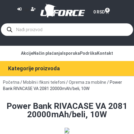
or
0
0
RSD
Akcije
Način plaćanja
Isporuka
Podrška
Kontakt
Kategorije proizvoda
Početna
/
Mobilni i fiksni telefoni
/
Oprema za mobilne
/ Power
Bank RIVACASE VA 2081 20000mAh/beli, 10W
Power Bank RIVACASE VA 2081
20000mAh/beli, 10W