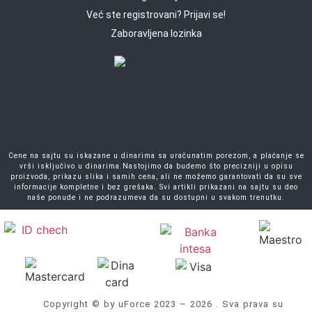
Već ste registrovani? Prijavi se!
Zaboravljena lozinka
Cene na sajtu su iskazane u dinarima sa uračunatim porezom, a plaćanje se
vrši isključivo u dinarima.Nastojimo da budemo što precizniji u opisu
proizvoda, prikazu slika i samih cena, ali ne možemo garantovati da su sve
informacije kompletne i bez grešaka. Svi artikli prikazani na sajtu su deo
naše ponude i ne podrazumeva da su dostupni u svakom trenutku.
Copyright © by uForce 2023 – 2026 . Sva prava su