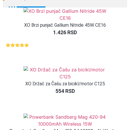
XO Brzi punjač Gallium Nitride 45W CE16
1.426
RSD
Ocenjeno
1
5.00
od 5
na osnovu
ocene
kupca
XO Držač za Čašu za bicikl/motor C125
554
RSD