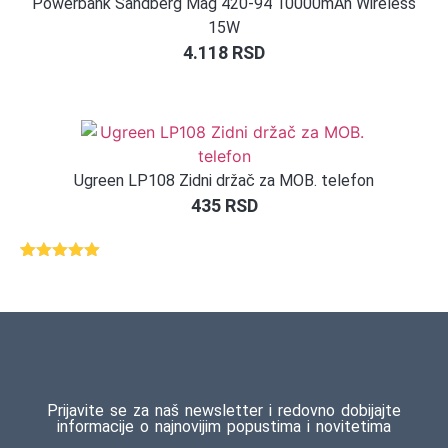
Powerbank Sandberg Mag 420-94 10000mAh Wireless
15W
4.118
RSD
Ugreen LP108 Zidni držač za MOB. telefon
435
RSD
Ocenjeno
1
5.00
od 5
na osnovu
ocene
kupca
Prijavite se za naš newsletter i redovno dobijajte
informacije o najnovijim popustima i novitetima