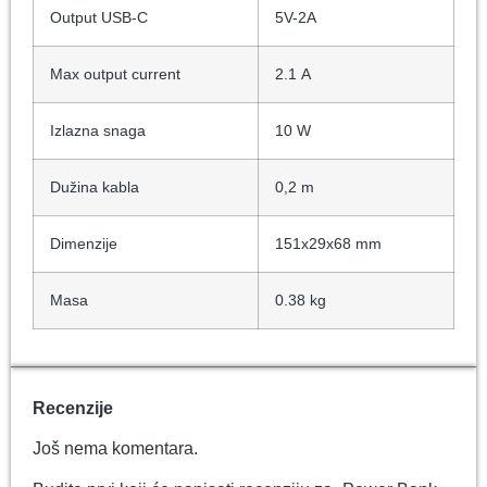
Output USB-C
5V-2A
Max output current
2.1
A
Izlazna snaga
10
W
Dužina kabla
0,2
m
Dimenzije
151x29x68 mm
Masa
0.38 kg
Recenzije
Još nema komentara.