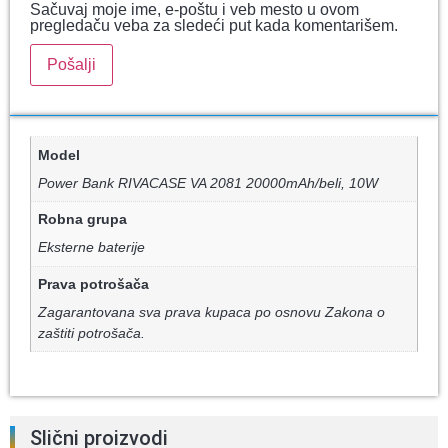
Sačuvaj moje ime, e-poštu i veb mesto u ovom
pregledaču veba za sledeći put kada komentarišem.
Model
Power Bank RIVACASE VA 2081 20000mAh/beli, 10W
Robna grupa
Eksterne baterije
Prava potrošača
Zagarantovana sva prava kupaca po osnovu Zakona o
zaštiti potrošača.
Slični proizvodi