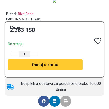
Brend:
Riva Case
EAN:
4260709010748
Cena:
2.363
RSD
Na stanju
Dodaj u korpu
Besplatna dostava za porudžbine preko 10.000
dinara