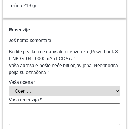
Težina 218 gr
Recenzije
Još nema komentara.
Budite prvi koji će napisati recenziju za „Powerbank S-
LINK G104 10000mAh LCD/sivi“
Vaša adresa e-pošte neće biti objavljena.
Neophodna
polja su označena
*
Vaša ocena
*
Vaša recenzija
*