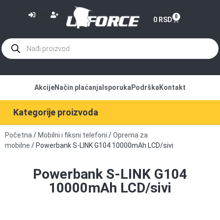
or
0
0
RSD
Akcije
Način plaćanja
Isporuka
Podrška
Kontakt
Kategorije proizvoda
Početna
/
Mobilni i fiksni telefoni
/
Oprema za
mobilne
/ Powerbank S-LINK G104 10000mAh LCD/sivi
Powerbank S-LINK G104
10000mAh LCD/sivi