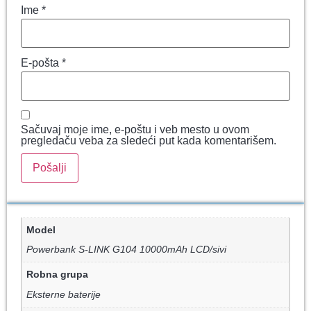
Ime
*
E-pošta
*
Sačuvaj moje ime, e-poštu i veb mesto u ovom
pregledaču veba za sledeći put kada komentarišem.
Model
Powerbank S-LINK G104 10000mAh LCD/sivi
Robna grupa
Eksterne baterije