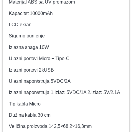
Materijal ABS sa UV premazom
Kapacitet 10000mAh
LCD ekran
Sigurno punjenje
Izlazna snaga 10W
Ulazni portovi Micro + Tipe-C
Izlazni portovi 2kUSB
Ulazni napon/struja 5VDC/2A
Izlazni napon/struja 1.Izlaz: 5VDC/1A 2.Izlaz: 5V/2.1A
Tip kabla Micro
Dužina kabla 30 cm
Veličina proizvoda 142,5×68,2×16,3mm