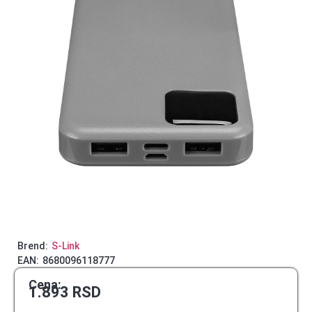
Brend:
S-Link
EAN:
8680096118777
Cena:
1.893
RSD