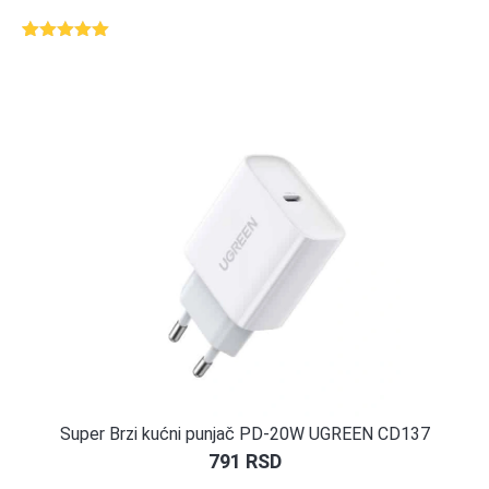
Ocenjeno
1
5.00
od 5
na osnovu
ocene
kupca
Super Brzi kućni punjač PD-20W UGREEN CD137
791
RSD