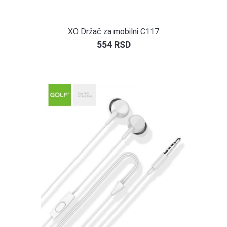
XO Držač za mobilni C117
554
RSD