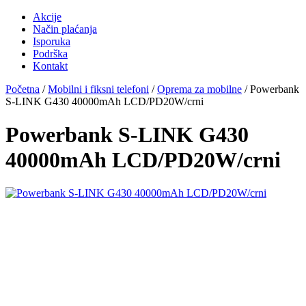
Akcije
Način plaćanja
Isporuka
Podrška
Kontakt
Početna
/
Mobilni i fiksni telefoni
/
Oprema za mobilne
/ Powerbank
S-LINK G430 40000mAh LCD/PD20W/crni
Powerbank S-LINK G430
40000mAh LCD/PD20W/crni