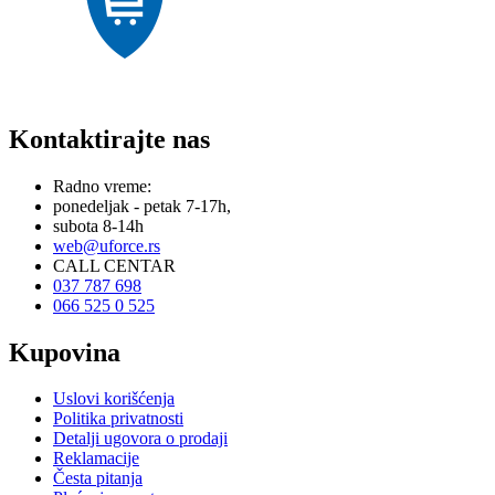
Kontaktirajte nas
Radno vreme:
ponedeljak - petak 7-17h,
subota 8-14h
web@uforce.rs
CALL CENTAR
037 787 698
066 525 0 525
Kupovina
Uslovi korišćenja
Politika privatnosti
Detalji ugovora o prodaji
Reklamacije
Česta pitanja