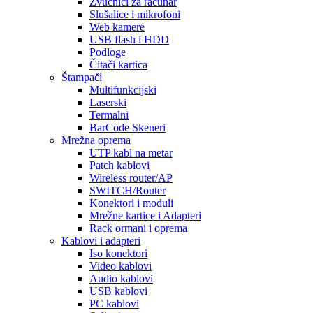
Zvučnici za računar
Slušalice i mikrofoni
Web kamere
USB flash i HDD
Podloge
Čitači kartica
Štampači
Multifunkcijski
Laserski
Termalni
BarCode Skeneri
Mrežna oprema
UTP kabl na metar
Patch kablovi
Wireless router/AP
SWITCH/Router
Konektori i moduli
Mrežne kartice i Adapteri
Rack ormani i oprema
Kablovi i adapteri
Iso konektori
Video kablovi
Audio kablovi
USB kablovi
PC kablovi