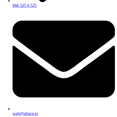
066 525 0 525
web@uforce.rs