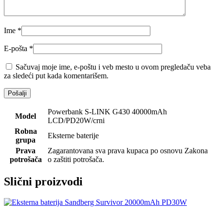
Ime
*
E-pošta
*
Sačuvaj moje ime, e-poštu i veb mesto u ovom pregledaču veba
za sledeći put kada komentarišem.
Powerbank S-LINK G430 40000mAh
Model
LCD/PD20W/crni
Robna
Eksterne baterije
grupa
Prava
Zagarantovana sva prava kupaca po osnovu Zakona
potrošača
o zaštiti potrošača.
Slični proizvodi