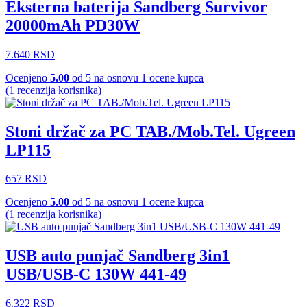
Eksterna baterija Sandberg Survivor
20000mAh PD30W
7.640
RSD
Ocenjeno
5.00
od 5 na osnovu
1
ocene kupca
(
1
recenzija korisnika)
Stoni držač za PC TAB./Mob.Tel. Ugreen
LP115
657
RSD
Ocenjeno
5.00
od 5 na osnovu
1
ocene kupca
(
1
recenzija korisnika)
USB auto punjač Sandberg 3in1
USB/USB-C 130W 441-49
6.322
RSD