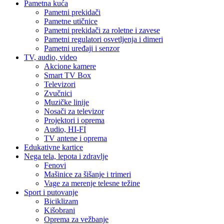
Pametna kuća
Pametni prekidači
Pametne utičnice
Pametni prekidači za roletne i zavese
Pametni regulatori osvetljenja i dimeri
Pametni uređaji i senzor
TV, audio, video
Akcione kamere
Smart TV Box
Televizori
Zvučnici
Muzičke linije
Nosači za televizor
Projektori i oprema
Audio, HI-FI
TV antene i oprema
Edukativne kartice
Nega tela, lepota i zdravlje
Fenovi
Mašinice za šišanje i trimeri
Vage za merenje telesne težine
Sport i putovanje
Biciklizam
Kišobrani
Oprema za vežbanje