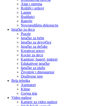
Alati i oprema
Roštilji i grilovi
Lampe
Budilnici
Baterije
Novogodišnja dekoracija
Igračke za decu
Puzzle
Igračke za bebe
Igračke za devojčice
Igračke za dečake
Kreativni setovi
Kocke za decu
Kamioni, bageri, traktori
Edukativne igračke
Igračke za plažu
Životinje i dinosaurusi
Društvene igre
Bela tehnika
Aspiratori
Klime
Grejna tela
Video nadzor
Kamere za video nadzor