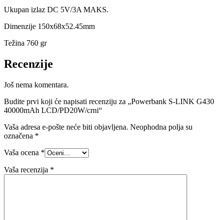
Ukupan izlaz DC 5V/3A MAKS.
Dimenzije 150x68x52.45mm
Težina 760 gr
Recenzije
Još nema komentara.
Budite prvi koji će napisati recenziju za „Powerbank S-LINK G430
40000mAh LCD/PD20W/crni“
Vaša adresa e-pošte neće biti objavljena.
Neophodna polja su
označena
*
Vaša ocena
*
Vaša recenzija
*