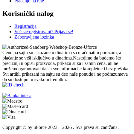
Plaćanje na rate
Korisnički nalog
Registracija
Već ste registrovani? Prijavi se!
Zaboravljena lozinka
Cene na sajtu su iskazane u dinarima sa uračunatim porezom, a
plaćanje se vrši isključivo u dinarima.Nastojimo da budemo što
precizniji u opisu proizvoda, prikazu slika i samih cena, ali ne
možemo garantovati da su sve informacije kompletne i bez grešaka.
Svi artikli prikazani na sajtu su deo naše ponude i ne podrazumeva
da su dostupni u svakom trenutku.
Copyright © by uForce 2023 – 2026 . Sva prava su zadržana.