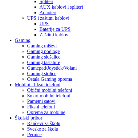
Spliteri
AUX kablovi i spliteri
Adapteri
UPS i zaštitni kablovi
UPS
Baterije za UPS
Zaštitni kablovi
Gaming
Gaming miševi
Gaming podloge
Gaming slušalice
Gaming tastature
Gamepad/Joystick/Volani
Gaming stolice
Ostala Gaming oprema
Mobilni i fiksni telefoni
Obični mobilni telefoni
Smart mobilni telefoni
Pametni satovi
Fiksni telefoni
Oprema za mobilne
Školski pribor
Rančevi za školu
Sveske za školu
Pernice