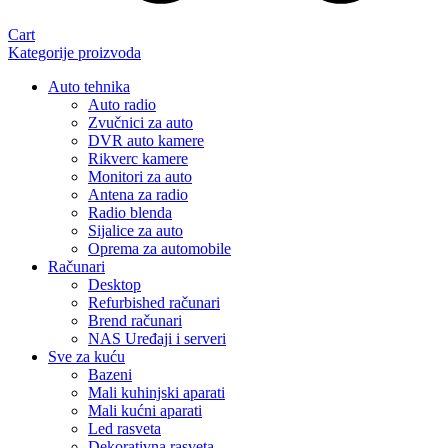
Cart
Kategorije proizvoda
Auto tehnika
Auto radio
Zvučnici za auto
DVR auto kamere
Rikverc kamere
Monitori za auto
Antena za radio
Radio blenda
Sijalice za auto
Oprema za automobile
Računari
Desktop
Refurbished računari
Brend računari
NAS Uređaji i serveri
Sve za kuću
Bazeni
Mali kuhinjski aparati
Mali kućni aparati
Led rasveta
Dekorativna rasveta