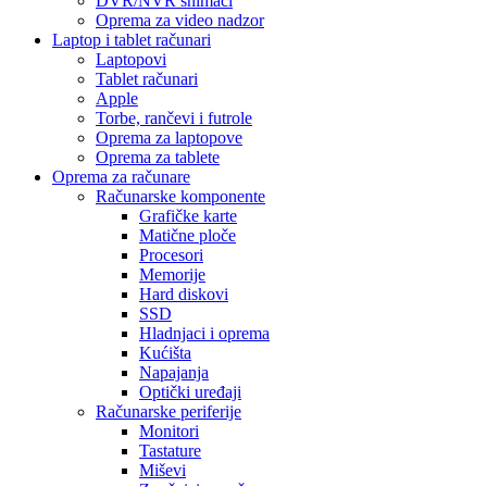
DVR/NVR snimači
Oprema za video nadzor
Laptop i tablet računari
Laptopovi
Tablet računari
Apple
Torbe, rančevi i futrole
Oprema za laptopove
Oprema za tablete
Oprema za računare
Računarske komponente
Grafičke karte
Matične ploče
Procesori
Memorije
Hard diskovi
SSD
Hladnjaci i oprema
Kućišta
Napajanja
Optički uređaji
Računarske periferije
Monitori
Tastature
Miševi