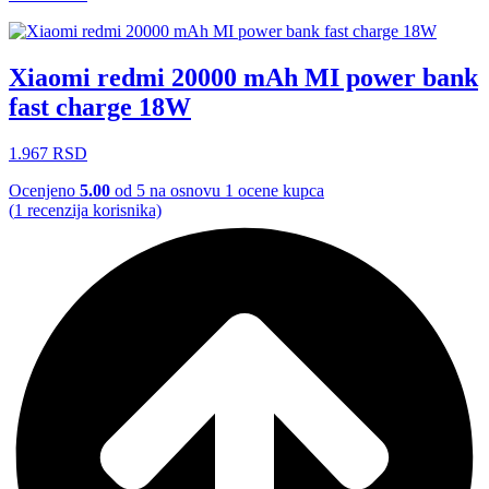
Xiaomi redmi 20000 mAh MI power bank
fast charge 18W
1.967
RSD
Ocenjeno
5.00
od 5 na osnovu
1
ocene kupca
(
1
recenzija korisnika)