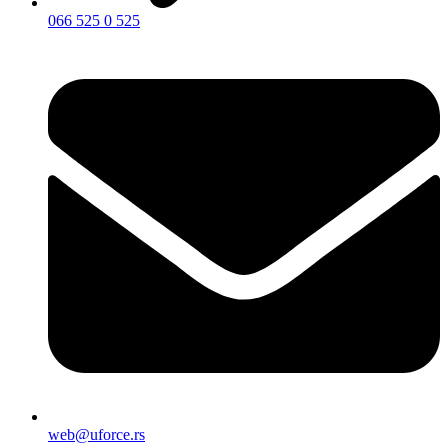
066 525 0 525
web@uforce.rs