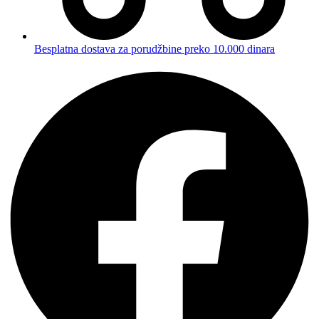
Besplatna dostava za porudžbine preko 10.000 dinara