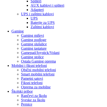
Spliteri
AUX kablovi i spliteri
Adapteri
UPS i zaštitni kablovi
UPS
Baterije za UPS
Zaštitni kablovi
Gaming
Gaming miševi
Gaming podloge
Gaming slušalice
Gaming tastature
Gamepad/Joystick/Volani
Gaming stolice
Ostala Gaming oprema
Mobilni i fiksni telefoni
Obični mobilni telefoni
Smart mobilni telefoni
Pametni satovi
Fiksni telefoni
Oprema za mobilne
Školski pribor
Rančevi za školu
Sveske za školu
Pernice