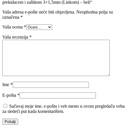
prekidacem i zaštitom 3×1,5mm (Linkom) – beli“
Vaša adresa e-pošte neće biti objavljena.
Neophodna polja su
označena
*
Vaša ocena
*
Vaša recenzija
*
Ime
*
E-pošta
*
Sačuvaj moje ime, e-poštu i veb mesto u ovom pregledaču veba
za sledeći put kada komentarišem.