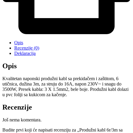
Opis
Recenzije (0)
Deklaracija
Opis
Kvalitetan naponski produžni kabl sa prekidačem i zaštitom, 6
utičnica, dužina 3m, za struju do 16A, napon 230V~ i snagu do
3500W, Presek kabla: 3 X 1.5mm2, bele boje. Produžni kabl dolazi
u pvc foliji sa kukicom za kačenje.
Recenzije
Još nema komentara.
Budite prvi koji će napisati recenziju za „Produžni kabl 6r/3m sa