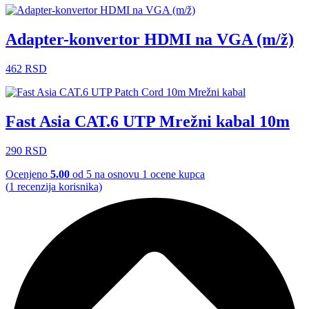
Adapter-konvertor HDMI na VGA (m/ž)
462
RSD
Fast Asia CAT.6 UTP Mrežni kabal 10m
290
RSD
Ocenjeno
5.00
od 5 na osnovu
1
ocene kupca
(
1
recenzija korisnika)