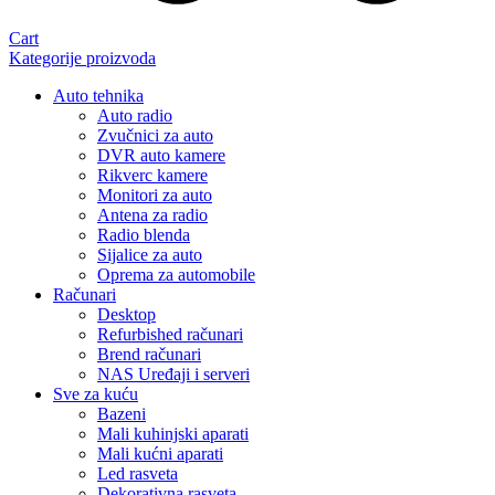
Cart
Kategorije proizvoda
Auto tehnika
Auto radio
Zvučnici za auto
DVR auto kamere
Rikverc kamere
Monitori za auto
Antena za radio
Radio blenda
Sijalice za auto
Oprema za automobile
Računari
Desktop
Refurbished računari
Brend računari
NAS Uređaji i serveri
Sve za kuću
Bazeni
Mali kuhinjski aparati
Mali kućni aparati
Led rasveta
Dekorativna rasveta