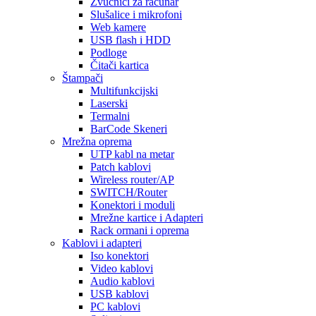
Zvučnici za računar
Slušalice i mikrofoni
Web kamere
USB flash i HDD
Podloge
Čitači kartica
Štampači
Multifunkcijski
Laserski
Termalni
BarCode Skeneri
Mrežna oprema
UTP kabl na metar
Patch kablovi
Wireless router/AP
SWITCH/Router
Konektori i moduli
Mrežne kartice i Adapteri
Rack ormani i oprema
Kablovi i adapteri
Iso konektori
Video kablovi
Audio kablovi
USB kablovi
PC kablovi