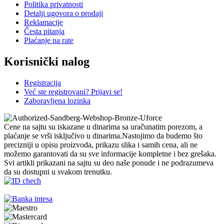
Politika privatnosti
Detalji ugovora o prodaji
Reklamacije
Česta pitanja
Plaćanje na rate
Korisnički nalog
Registracija
Već ste registrovani? Prijavi se!
Zaboravljena lozinka
Cene na sajtu su iskazane u dinarima sa uračunatim porezom, a
plaćanje se vrši isključivo u dinarima.Nastojimo da budemo što
precizniji u opisu proizvoda, prikazu slika i samih cena, ali ne
možemo garantovati da su sve informacije kompletne i bez grešaka.
Svi artikli prikazani na sajtu su deo naše ponude i ne podrazumeva
da su dostupni u svakom trenutku.