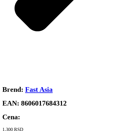
Brend:
Fast Asia
EAN:
8606017684312
Cena:
1.300
RSD