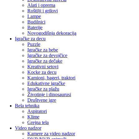
Alati i oprema
Roštilji i grilovi
Lampe
Budilnici
Baterije
Novogodišnja dekoracija
Igračke za decu
Puzzle
Igračke za bebe
Igračke za devojčice
Igračke za dečake
Kreativni setovi
Kocke za decu
Kamioni, bageri, traktori
Edukativne igračke
Igračke za plažu
Životinje i dinosaurusi
Društvene igre
Bela tehnika
Aspiratori
Klime
Grejna tela
Video nadzor
Kamere za video nadzor