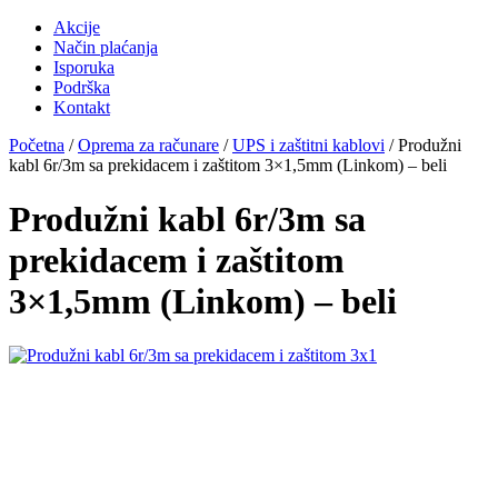
Akcije
Način plaćanja
Isporuka
Podrška
Kontakt
Početna
/
Oprema za računare
/
UPS i zaštitni kablovi
/ Produžni
kabl 6r/3m sa prekidacem i zaštitom 3×1,5mm (Linkom) – beli
Produžni kabl 6r/3m sa
prekidacem i zaštitom
3×1,5mm (Linkom) – beli