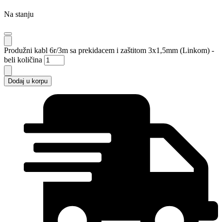
Na stanju
Produžni kabl 6r/3m sa prekidacem i zaštitom 3x1,5mm (Linkom) -
beli količina
Dodaj u korpu