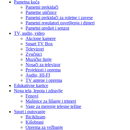
Pametna kuća
Pametni prekidači
Pametne utičnice
Pametni prekidači za roletne i zavese
Pametni regulatori osvetljenja i dimeri
Pametni uređaji i senzor
TV, audio, video
Akcione kamere
Smart TV Box
Televizori
Zvučnici
Muzičke linije
Nosači za televizor
Projektori i oprema
Audio, HI-FI
TV antene i oprema
Edukativne kartice
Nega tela, lepota i zdravlje
Fenovi
Mašinice za šišanje i trimeri
Vage za merenje telesne težine
Sport i putovanje
Biciklizam
Kišobrani
Oprema za vežbanje