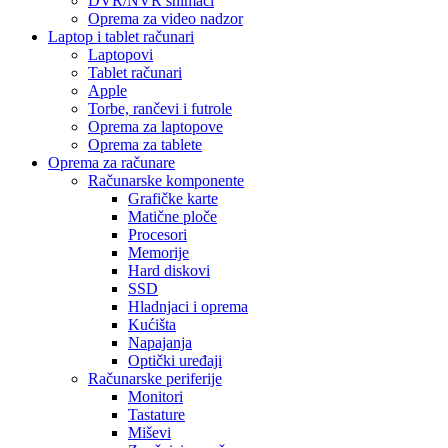
DVR/NVR snimači
Oprema za video nadzor
Laptop i tablet računari
Laptopovi
Tablet računari
Apple
Torbe, rančevi i futrole
Oprema za laptopove
Oprema za tablete
Oprema za računare
Računarske komponente
Grafičke karte
Matične ploče
Procesori
Memorije
Hard diskovi
SSD
Hladnjaci i oprema
Kućišta
Napajanja
Optički uređaji
Računarske periferije
Monitori
Tastature
Miševi