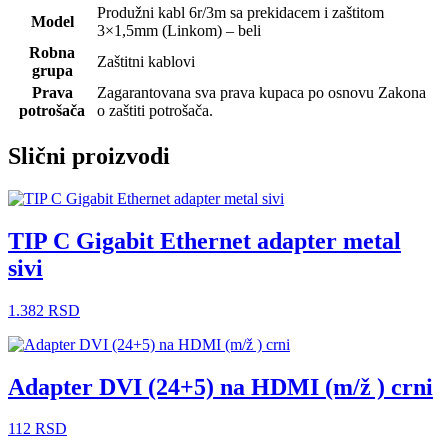
Produžni kabl 6r/3m sa prekidacem i zaštitom
Model
3×1,5mm (Linkom) – beli
Robna
Zaštitni kablovi
grupa
Prava
Zagarantovana sva prava kupaca po osnovu Zakona
potrošača
o zaštiti potrošača.
Slični proizvodi
TIP C Gigabit Ethernet adapter metal
sivi
1.382
RSD
Adapter DVI (24+5) na HDMI (m/ž ) crni
112
RSD