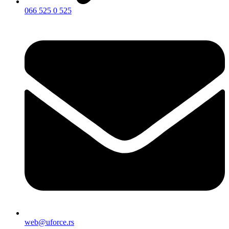
066 525 0 525
web@uforce.rs