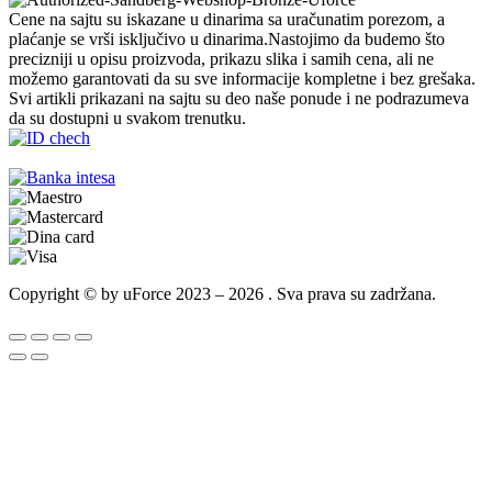
Cene na sajtu su iskazane u dinarima sa uračunatim porezom, a
plaćanje se vrši isključivo u dinarima.Nastojimo da budemo što
precizniji u opisu proizvoda, prikazu slika i samih cena, ali ne
možemo garantovati da su sve informacije kompletne i bez grešaka.
Svi artikli prikazani na sajtu su deo naše ponude i ne podrazumeva
da su dostupni u svakom trenutku.
Copyright © by uForce 2023 – 2026 . Sva prava su zadržana.