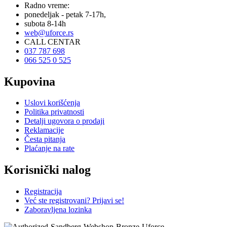
Radno vreme:
ponedeljak - petak 7-17h,
subota 8-14h
web@uforce.rs
CALL CENTAR
037 787 698
066 525 0 525
Kupovina
Uslovi korišćenja
Politika privatnosti
Detalji ugovora o prodaji
Reklamacije
Česta pitanja
Plaćanje na rate
Korisnički nalog
Registracija
Već ste registrovani? Prijavi se!
Zaboravljena lozinka