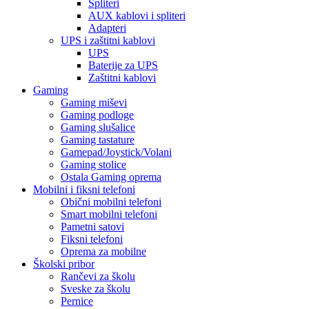
Spliteri
AUX kablovi i spliteri
Adapteri
UPS i zaštitni kablovi
UPS
Baterije za UPS
Zaštitni kablovi
Gaming
Gaming miševi
Gaming podloge
Gaming slušalice
Gaming tastature
Gamepad/Joystick/Volani
Gaming stolice
Ostala Gaming oprema
Mobilni i fiksni telefoni
Obični mobilni telefoni
Smart mobilni telefoni
Pametni satovi
Fiksni telefoni
Oprema za mobilne
Školski pribor
Rančevi za školu
Sveske za školu
Pernice