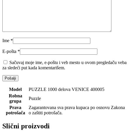
Ime
*
E-pošta
*
Sačuvaj moje ime, e-poštu i veb mesto u ovom pregledaču veba
za sledeći put kada komentarišem.
Model
PUZZLE 1000 delova VENICE 400005
Robna
Puzzle
grupa
Prava
Zagarantovana sva prava kupaca po osnovu Zakona
potrošača
o zaštiti potrošača.
Slični proizvodi