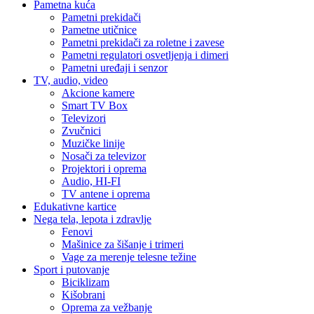
Pametna kuća
Pametni prekidači
Pametne utičnice
Pametni prekidači za roletne i zavese
Pametni regulatori osvetljenja i dimeri
Pametni uređaji i senzor
TV, audio, video
Akcione kamere
Smart TV Box
Televizori
Zvučnici
Muzičke linije
Nosači za televizor
Projektori i oprema
Audio, HI-FI
TV antene i oprema
Edukativne kartice
Nega tela, lepota i zdravlje
Fenovi
Mašinice za šišanje i trimeri
Vage za merenje telesne težine
Sport i putovanje
Biciklizam
Kišobrani
Oprema za vežbanje