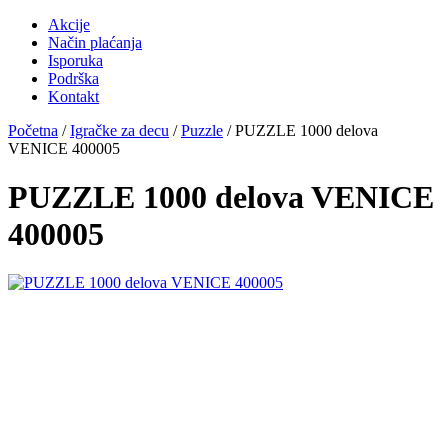
Akcije
Način plaćanja
Isporuka
Podrška
Kontakt
Početna
/
Igračke za decu
/
Puzzle
/ PUZZLE 1000 delova
VENICE 400005
PUZZLE 1000 delova VENICE
400005