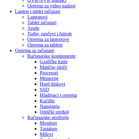
DVR/NVR snimači
Oprema za video nadzor
Laptop i tablet računari
Laptopovi
Tablet računari
Apple
Torbe, rančevi i futrole
Oprema za laptopove
Oprema za tablete
Oprema za računare
Računarske komponente
Grafičke karte
Matične ploče
Procesori
Memorije
Hard diskovi
SSD
Hladnjaci i oprema
Kućišta
Napajanja
Optički uređaji
Računarske periferije
Monitori
Tastature
Miševi