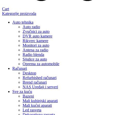
Cart
Kategorije proizvoda
Auto tehnika
Auto radio
Zvučnici za auto
DVR auto kamere
Rikverc kamere
Monitori za auto
Antena za radio
Radio blenda
Sijalice za auto
Oprema za automobile
Računari
Desktop
Refurbished računari
Brend računari
NAS Uređaji i serveri
Sve za kuću
Bazeni
Mali kuhinjski aparati
Mali kućni aparati
Led rasveta
Dekorativna rasveta