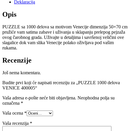
Deklaracija
Opis
PUZZLE sa 1000 delova sa motivom Venecije dimenzija 50×70 cm
pružiće vam satima zabave i uživanja u sklapanju prelepog pejzaža
ovog čarobnog grada. Uživajte u detaljima i savršenoj veličini ove
slagalice dok vam slika Venecije polako oživljava pod vašim
rukama.
Recenzije
Još nema komentara.
Budite prvi koji će napisati recenziju za „PUZZLE 1000 delova
VENICE 400005“
Vaša adresa e-pošte neće biti objavljena.
Neophodna polja su
označena
*
Vaša ocena
*
Vaša recenzija
*