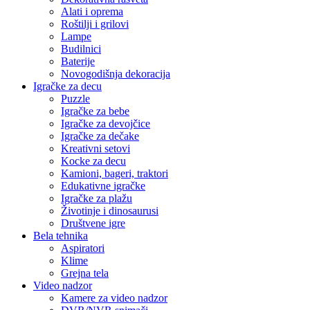
Alati i oprema
Roštilji i grilovi
Lampe
Budilnici
Baterije
Novogodišnja dekoracija
Igračke za decu
Puzzle
Igračke za bebe
Igračke za devojčice
Igračke za dečake
Kreativni setovi
Kocke za decu
Kamioni, bageri, traktori
Edukativne igračke
Igračke za plažu
Životinje i dinosaurusi
Društvene igre
Bela tehnika
Aspiratori
Klime
Grejna tela
Video nadzor
Kamere za video nadzor