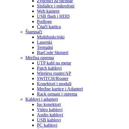
Zvučnici za računar
Slušalice i mikrofoni
Web kamere
USB flash i HDD
Podloge
Čitači kartica
Štampači
Multifunkcijski
Laserski
Termalni
BarCode Skeneri
Mrežna oprema
UTP kabl na metar
Patch kablovi
Wireless router/AP
SWITCH/Router
Konektori i moduli
Mrežne kartice i Adapteri
Rack ormani i oprema
Kablovi i adapteri
Iso konektori
Video kablovi
Audio kablovi
USB kablovi
PC kablovi