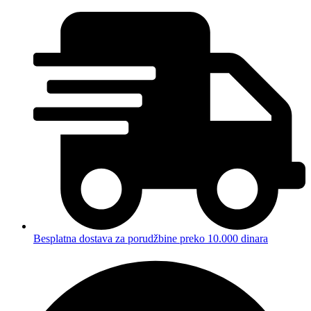
Besplatna dostava za porudžbine preko 10.000 dinara