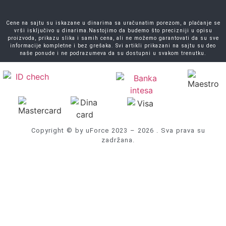
Cene na sajtu su iskazane u dinarima sa uračunatim porezom, a plaćanje se
vrši isključivo u dinarima.Nastojimo da budemo što precizniji u opisu
proizvoda, prikazu slika i samih cena, ali ne možemo garantovati da su sve
informacije kompletne i bez grešaka. Svi artikli prikazani na sajtu su deo
naše ponude i ne podrazumeva da su dostupni u svakom trenutku.
Copyright © by uForce 2023 – 2026 . Sva prava su
zadržana.