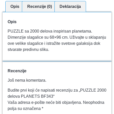
Opis
Recenzije (0)
Deklaracija
Opis
PUZZLE sa 2000 delova inspirisan planetama.
Dimenzije slagalice su 68×96 cm. Uživajte u sklapanju
ove velike slagalice i istražite svetove galaksija dok
stvarate predivnu sliku.
Recenzije
Još nema komentara.
Budite prvi koji će napisati recenziju za „PUZZLE 2000
delova PLANETS BF343“
Vaša adresa e-pošte neće biti objavljena.
Neophodna
polja su označena
*