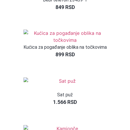
849
RSD
Kućica za pogađanje oblika na točkovima
899
RSD
Sat puž
1.566
RSD