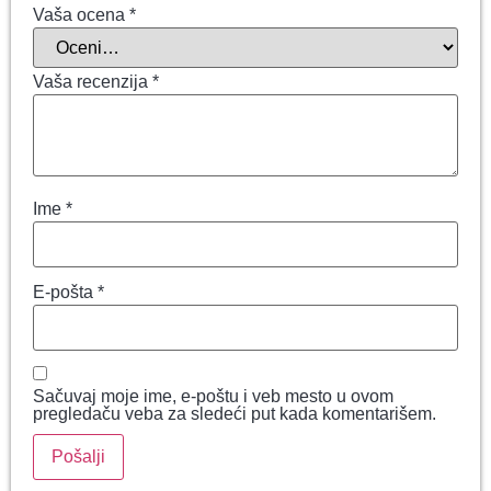
Vaša ocena
*
Vaša recenzija
*
Ime
*
E-pošta
*
Sačuvaj moje ime, e-poštu i veb mesto u ovom
pregledaču veba za sledeći put kada komentarišem.