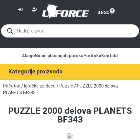
or
0
0
RSD
Akcije
Način plaćanja
Isporuka
Podrška
Kontakt
Kategorije proizvoda
Početna
/
Igračke za decu
/
Puzzle
/ PUZZLE 2000 delova
PLANETS BF343
PUZZLE 2000 delova PLANETS
BF343