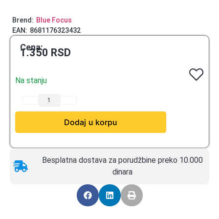
Brend:
Blue Focus
EAN:
8681176323432
Cena:
1.350
RSD
Na stanju
Dodaj u korpu
Besplatna dostava za porudžbine preko 10.000
dinara