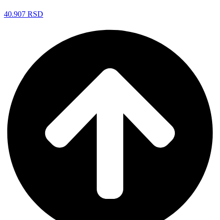
40.907
RSD