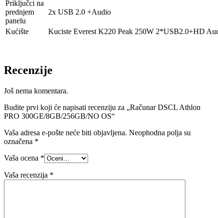
Priključci na
prednjem
2x USB 2.0 +Audio
panelu
Kućište
Kuciste Everest K220 Peak 250W 2*USB2.0+HD Au
Recenzije
Još nema komentara.
Budite prvi koji će napisati recenziju za „Računar DSCL Athlon
PRO 300GE/8GB/256GB/NO OS“
Vaša adresa e-pošte neće biti objavljena.
Neophodna polja su
označena
*
Vaša ocena
*
Vaša recenzija
*