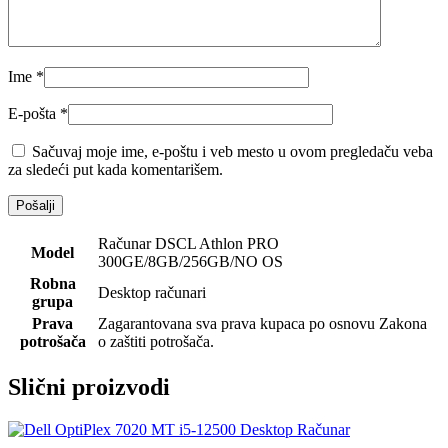
Ime
*
E-pošta
*
Sačuvaj moje ime, e-poštu i veb mesto u ovom pregledaču veba
za sledeći put kada komentarišem.
Računar DSCL Athlon PRO
Model
300GE/8GB/256GB/NO OS
Robna
Desktop računari
grupa
Prava
Zagarantovana sva prava kupaca po osnovu Zakona
potrošača
o zaštiti potrošača.
Slični proizvodi