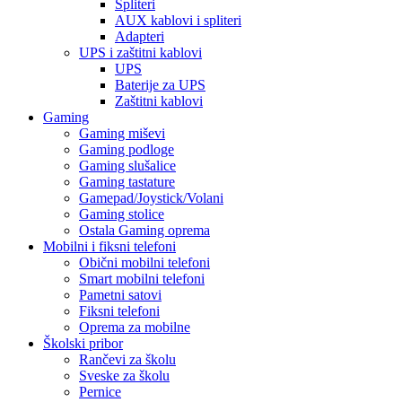
Spliteri
AUX kablovi i spliteri
Adapteri
UPS i zaštitni kablovi
UPS
Baterije za UPS
Zaštitni kablovi
Gaming
Gaming miševi
Gaming podloge
Gaming slušalice
Gaming tastature
Gamepad/Joystick/Volani
Gaming stolice
Ostala Gaming oprema
Mobilni i fiksni telefoni
Obični mobilni telefoni
Smart mobilni telefoni
Pametni satovi
Fiksni telefoni
Oprema za mobilne
Školski pribor
Rančevi za školu
Sveske za školu
Pernice