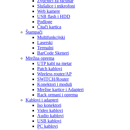
Zvučnici za računar
Slušalice i mikrofoni
Web kamere
USB flash i HDD
Podloge
Čitači kartica
Štampači
Multifunkcijski
Laserski
Termalni
BarCode Skeneri
Mrežna oprema
UTP kabl na metar
Patch kablovi
Wireless router/AP
SWITCH/Router
Konektori i moduli
Mrežne kartice i Adapteri
Rack ormani i oprema
Kablovi i adapteri
Iso konektori
Video kablovi
Audio kablovi
USB kablovi
PC kablovi