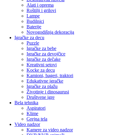
Alati i oprema
Roštilji i grilovi
Lampe
Budilnici
Baterije
Novogodišnja dekoracija
Igračke za decu
Puzzle
Igračke za bebe
Igračke za devojčice
Igračke za dečake
Kreativni setovi
Kocke za decu
Kamioni, bageri, traktori
Edukativne igračke
Igračke za plažu
Životinje i dinosaurusi
Društvene igre
Bela tehnika
Aspiratori
Klime
Grejna tela
Video nadzor
Kamere za video nadzor