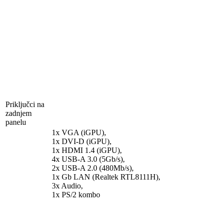
Priključci na
zadnjem
panelu
1x VGA (iGPU),
1x DVI-D (iGPU),
1x HDMI 1.4 (iGPU),
4x USB-A 3.0 (5Gb/​s),
2x USB-A 2.0 (480Mb/​s),
1x Gb LAN (Realtek RTL8111H),
3x Audio,
1x PS/​2 kombo