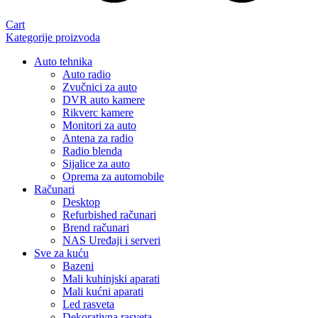
Cart
Kategorije proizvoda
Auto tehnika
Auto radio
Zvučnici za auto
DVR auto kamere
Rikverc kamere
Monitori za auto
Antena za radio
Radio blenda
Sijalice za auto
Oprema za automobile
Računari
Desktop
Refurbished računari
Brend računari
NAS Uređaji i serveri
Sve za kuću
Bazeni
Mali kuhinjski aparati
Mali kućni aparati
Led rasveta
Dekorativna rasveta