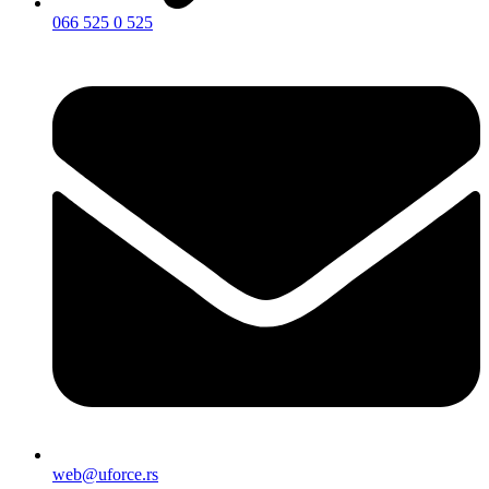
066 525 0 525
web@uforce.rs