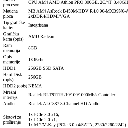
CPU AM4 AMD Athlon PRO 300GE, 2C/4T, 3.40G
procesora
Maticna
MB AM4 AsRock B450M-HDV R4.0 90-MXB9N0-A0
ploca
2xDDR4/HDMI/VGA
Tip grafičke
Integrisana
karte:
Grafička
AMD Radeon
karta (opis)
Ram
8GB
memorija
Opis
1x 8GB
memorije
HDD1
256GB SSD SATA
Hard Disk
256GB
(opis)
HDD2 (opis)
NEMA
Mrežni
Realtek RLT8111H-10/100/1000Mb/s Contoller
interfejs
Audio
Realtek ALC887 8-Channel HD Audio
1x PCIe 3.0 x16,
Slotovi za
1x PCIe 2.0 x1,
proširenje
1x M.2/​M-Key (PCIe 3.0 x4/​SATA, 2280/​2260/​2242)