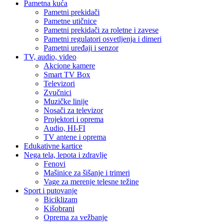
Pametna kuća
Pametni prekidači
Pametne utičnice
Pametni prekidači za roletne i zavese
Pametni regulatori osvetljenja i dimeri
Pametni uređaji i senzor
TV, audio, video
Akcione kamere
Smart TV Box
Televizori
Zvučnici
Muzičke linije
Nosači za televizor
Projektori i oprema
Audio, HI-FI
TV antene i oprema
Edukativne kartice
Nega tela, lepota i zdravlje
Fenovi
Mašinice za šišanje i trimeri
Vage za merenje telesne težine
Sport i putovanje
Biciklizam
Kišobrani
Oprema za vežbanje