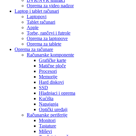
DVR/NVR snimači
Oprema za video nadzor
Laptop i tablet računari
Laptopovi
Tablet računari
Apple
Torbe, rančevi i futrole
Oprema za laptopove
Oprema za tablete
Oprema za računare
Računarske komponente
Grafičke karte
Matične ploče
Procesori
Memorije
Hard diskovi
SSD
Hladnjaci i oprema
Kućišta
Napajanja
Optički uređaji
Računarske periferije
Monitori
Tastature
Miševi