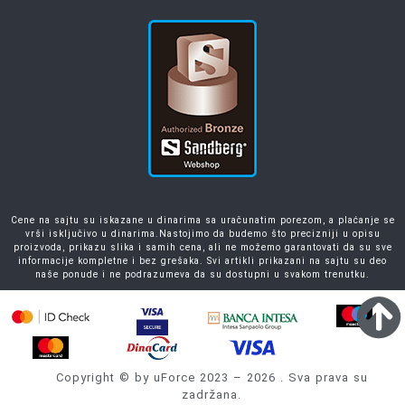
Cene na sajtu su iskazane u dinarima sa uračunatim porezom, a plaćanje se
vrši isključivo u dinarima.Nastojimo da budemo što precizniji u opisu
proizvoda, prikazu slika i samih cena, ali ne možemo garantovati da su sve
informacije kompletne i bez grešaka. Svi artikli prikazani na sajtu su deo
naše ponude i ne podrazumeva da su dostupni u svakom trenutku.
Copyright © by uForce 2023 – 2026 . Sva prava su
zadržana.