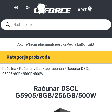
or
0
0
RSD
Akcije
Način plaćanja
Isporuka
Podrška
Kontakt
Kategorije proizvoda
Početna
/
Računari
/
Desktop računari
/ Računar DSCL
G5905/8GB/256GB/500W
Računar DSCL
G5905/8GB/256GB/500W