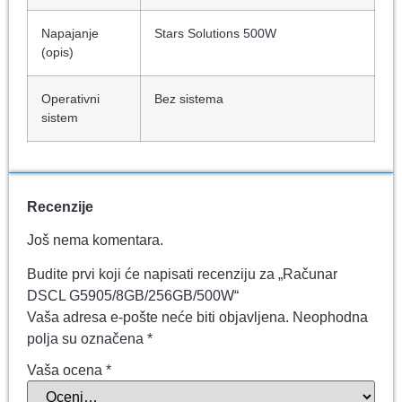
Napajanje
Stars Solutions 500W
(opis)
Operativni
Bez sistema
sistem
Recenzije
Još nema komentara.
Budite prvi koji će napisati recenziju za „Računar
DSCL G5905/8GB/256GB/500W“
Vaša adresa e-pošte neće biti objavljena.
Neophodna
polja su označena
*
Vaša ocena
*