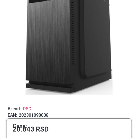
Brend:
DSC
EAN:
202301090008
Cena:
20.843
RSD