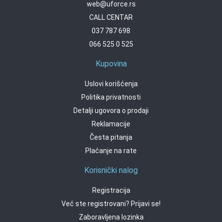
web@uforce.rs
CALL CENTAR
037 787 698
066 525 0 525
Kupovina
Uslovi korišćenja
Politika privatnosti
Detalji ugovora o prodaji
Reklamacije
Česta pitanja
Plaćanje na rate
Korisnički nalog
Registracija
Već ste registrovani? Prijavi se!
Zaboravljena lozinka