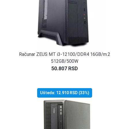
Računar ZEUS MT i3-12100/DDR4 16GB/m.2
512GB/500W
50.807
RSD
Ušteda:
12.910
RSD
(33%)