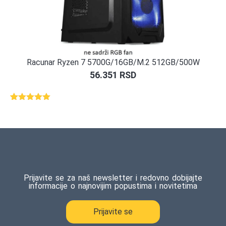
Racunar Ryzen 7 5700G/16GB/M.2 512GB/500W
56.351
RSD
Ocenjeno
1
5.00
od 5
na osnovu
ocene
kupca
Prijavite se za naš newsletter i redovno dobijajte
informacije o najnovijim popustima i novitetima
Prijavite se