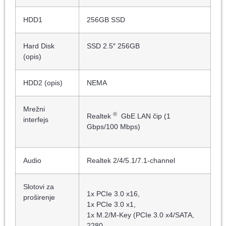
HDD1
256GB SSD
Hard Disk
SSD 2.5″ 256GB
(opis)
HDD2 (opis)
NEMA
Mrežni
®
Realtek
GbE LAN čip (1
interfejs
Gbps/100 Mbps)
Audio
Realtek 2/4/5.1/7.1-channel
Slotovi za
1x PCIe 3.0 x16,
proširenje
1x PCIe 3.0 x1,
1x M.2/​M-Key (PCIe 3.0 x4/​SATA,
2280