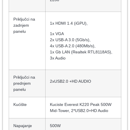
Priključci na
1x HDMI 1.4 (iGPU),
zadnjem
panelu
1x VGA
2x USB-A 3.0 (5Gb/​s),
4x USB-A 2.0 (480Mb/​s),
1x Gb LAN (Realtek RTL8118AS),
3x Audio
Priključci na
2xUSB2.0 +HD AUDIO
prednjem
panelu
Kućište
Kuciste Everest K220 Peak 500W
Mid-Tower, 2*USB2.0+HD Audio
Napajanje
500W