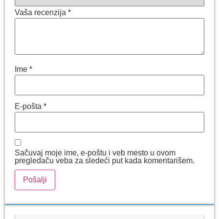
Vaša recenzija
*
Ime
*
E-pošta
*
Sačuvaj moje ime, e-poštu i veb mesto u ovom
pregledaču veba za sledeći put kada komentarišem.