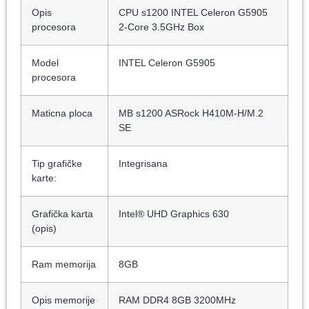
Opis
CPU s1200 INTEL Celeron G5905
procesora
2-Core 3.5GHz Box
Model
INTEL Celeron G5905
procesora
Maticna ploca
MB s1200 ASRock H410M-H/M.2
SE
Tip grafičke
Integrisana
karte:
Grafička karta
Intel® UHD Graphics 630
(opis)
Ram memorija
8GB
Opis memorije
RAM DDR4 8GB 3200MHz