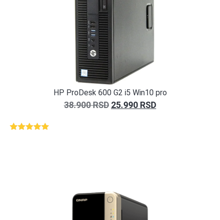
HP ProDesk 600 G2 i5 Win10 pro
38.900
RSD
25.990
RSD
Ocenjeno
1
5.00
od 5
na osnovu
ocene
kupca