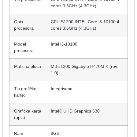
cores 3.6GHz (4.3GHz)
Opis
CPU S1200 INTEL Core i3-10100 4
procesora
cores 3.6GHz (4.3GHz)
Model
Intel i3-10100
procesora
Maticna ploca
MB s1200 Gigabyte H470M K (rev.
1.0)
Tip grafičke
Integrisana
karte:
Grafička karta
Intel® UHD Graphics 630
(opis)
Ram
8GB