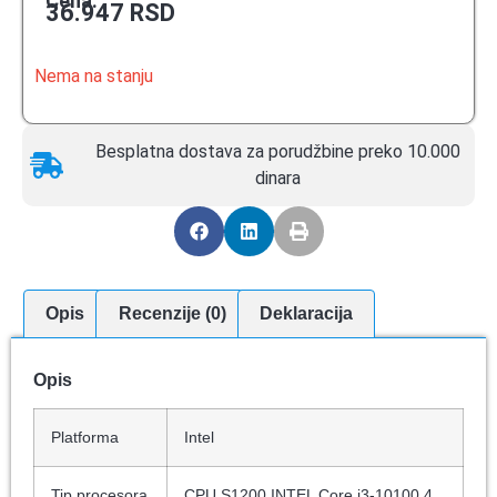
Cena:
36.947
RSD
Nema na stanju
Besplatna dostava za porudžbine preko 10.000
dinara
Opis
Recenzije (0)
Deklaracija
Opis
Platforma
Intel
Tip procesora
CPU S1200 INTEL Core i3-10100 4