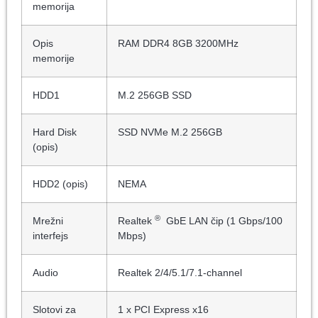
memorija
Opis
RAM DDR4 8GB 3200MHz
memorije
HDD1
M.2 256GB SSD
Hard Disk
SSD NVMe M.2 256GB
(opis)
HDD2 (opis)
NEMA
®
Mrežni
Realtek
GbE LAN čip (1 Gbps/100
interfejs
Mbps)
Audio
Realtek 2/4/5.1/7.1-channel
Slotovi za
1 x PCI Express x16