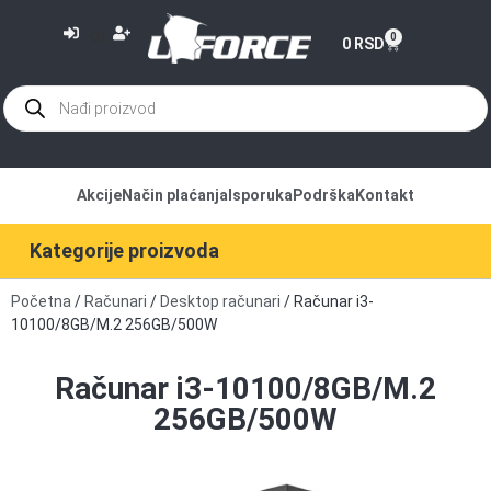
or
0
0
RSD
Akcije
Način plaćanja
Isporuka
Podrška
Kontakt
Kategorije proizvoda
Početna
/
Računari
/
Desktop računari
/ Računar i3-
10100/8GB/M.2 256GB/500W
Računar i3-10100/8GB/M.2
256GB/500W