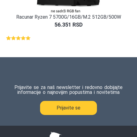
Racunar Ryzen 7 5700G/16GB/M.2 512GB/500W
56.351
RSD
Ocenjeno
1
5.00
od 5
na osnovu
ocene
kupca
Prijavite se za naš newsletter i redovno dobijajte
informacije o najnovijim popustima i novitetima
Prijavite se