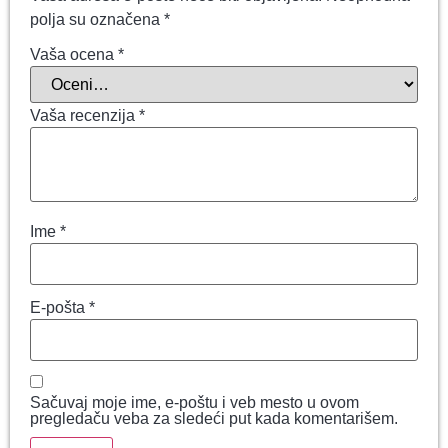
polja su označena
*
Vaša ocena
*
Vaša recenzija
*
Ime
*
E-pošta
*
Sačuvaj moje ime, e-poštu i veb mesto u ovom
pregledaču veba za sledeći put kada komentarišem.