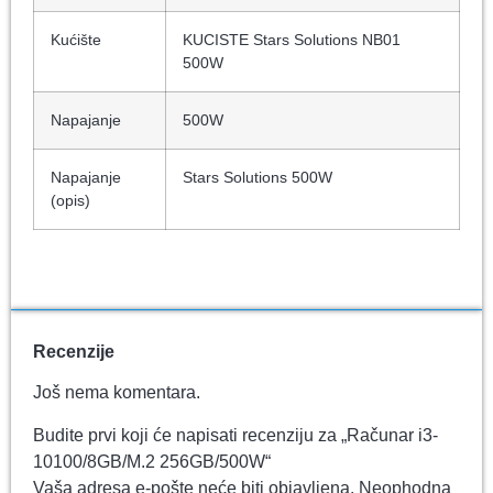
Kućište
KUCISTE Stars Solutions NB01
500W
Napajanje
500W
Napajanje
Stars Solutions 500W
(opis)
Recenzije
Još nema komentara.
Budite prvi koji će napisati recenziju za „Računar i3-
10100/8GB/M.2 256GB/500W“
Vaša adresa e-pošte neće biti objavljena.
Neophodna