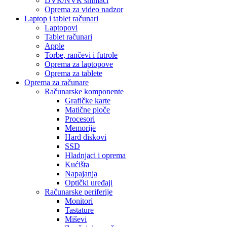
DVR/NVR snimači
Oprema za video nadzor
Laptop i tablet računari
Laptopovi
Tablet računari
Apple
Torbe, rančevi i futrole
Oprema za laptopove
Oprema za tablete
Oprema za računare
Računarske komponente
Grafičke karte
Matične ploče
Procesori
Memorije
Hard diskovi
SSD
Hladnjaci i oprema
Kućišta
Napajanja
Optički uređaji
Računarske periferije
Monitori
Tastature
Miševi