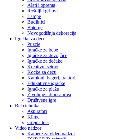
Alati i oprema
Roštilji i grilovi
Lampe
Budilnici
Baterije
Novogodišnja dekoracija
Igračke za decu
Puzzle
Igračke za bebe
Igračke za devojčice
Igračke za dečake
Kreativni setovi
Kocke za decu
Kamioni, bageri, traktori
Edukativne igračke
Igračke za plažu
Životinje i dinosaurusi
Društvene igre
Bela tehnika
Aspiratori
Klime
Grejna tela
Video nadzor
Kamere za video nadzor