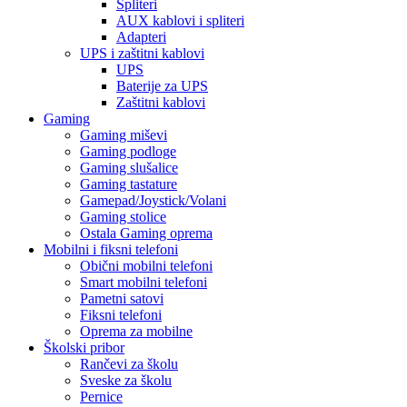
Spliteri
AUX kablovi i spliteri
Adapteri
UPS i zaštitni kablovi
UPS
Baterije za UPS
Zaštitni kablovi
Gaming
Gaming miševi
Gaming podloge
Gaming slušalice
Gaming tastature
Gamepad/Joystick/Volani
Gaming stolice
Ostala Gaming oprema
Mobilni i fiksni telefoni
Obični mobilni telefoni
Smart mobilni telefoni
Pametni satovi
Fiksni telefoni
Oprema za mobilne
Školski pribor
Rančevi za školu
Sveske za školu
Pernice