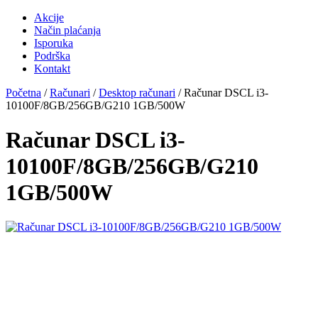
Akcije
Način plaćanja
Isporuka
Podrška
Kontakt
Početna
/
Računari
/
Desktop računari
/ Računar DSCL i3-
10100F/8GB/256GB/G210 1GB/500W
Računar DSCL i3-
10100F/8GB/256GB/G210
1GB/500W