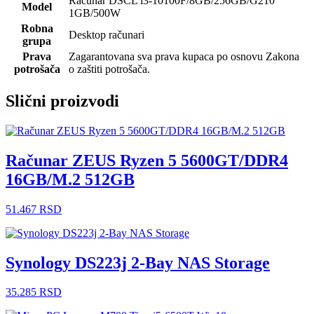
Računar DSCL i3-10100F/8GB/256GB/G210
Model
1GB/500W
Robna
Desktop računari
grupa
Prava
Zagarantovana sva prava kupaca po osnovu Zakona
potrošača
o zaštiti potrošača.
Slični proizvodi
Računar ZEUS Ryzen 5 5600GT/DDR4
16GB/M.2 512GB
51.467
RSD
Synology DS223j 2-Bay NAS Storage
35.285
RSD