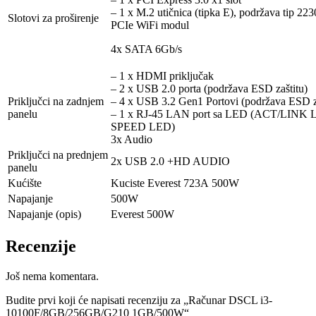
– 1 x M.2 utičnica (tipka E), podržava tip 2
Slotovi za proširenje
PCIe WiFi modul
4x SATA 6Gb/s
– 1 x HDMI priključak
– 2 x USB 2.0 porta (podržava ESD zaštitu)
Priključci na zadnjem
– 4 x USB 3.2 Gen1 Portovi (podržava ESD z
panelu
– 1 x RJ-45 LAN port sa LED (ACT/LINK 
SPEED LED)
3x Audio
Priključci na prednjem
2x USB 2.0 +HD AUDIO
panelu
Kućište
Kuciste Everest 723A 500W
Napajanje
500W
Napajanje (opis)
Everest 500W
Recenzije
Još nema komentara.
Budite prvi koji će napisati recenziju za „Računar DSCL i3-
10100F/8GB/256GB/G210 1GB/500W“