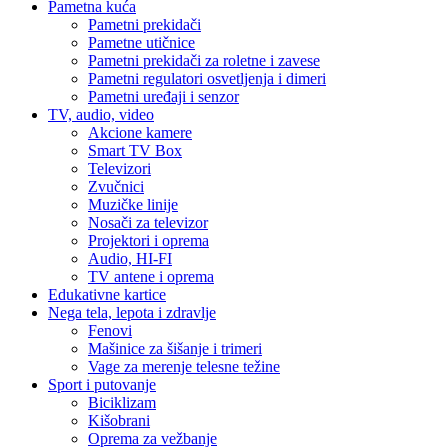
Pametna kuća
Pametni prekidači
Pametne utičnice
Pametni prekidači za roletne i zavese
Pametni regulatori osvetljenja i dimeri
Pametni uređaji i senzor
TV, audio, video
Akcione kamere
Smart TV Box
Televizori
Zvučnici
Muzičke linije
Nosači za televizor
Projektori i oprema
Audio, HI-FI
TV antene i oprema
Edukativne kartice
Nega tela, lepota i zdravlje
Fenovi
Mašinice za šišanje i trimeri
Vage za merenje telesne težine
Sport i putovanje
Biciklizam
Kišobrani
Oprema za vežbanje