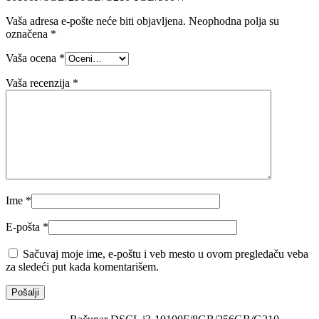
Vaša adresa e-pošte neće biti objavljena.
Neophodna polja su
označena
*
Vaša ocena
*
Vaša recenzija
*
Ime
*
E-pošta
*
Sačuvaj moje ime, e-poštu i veb mesto u ovom pregledaču veba
za sledeći put kada komentarišem.