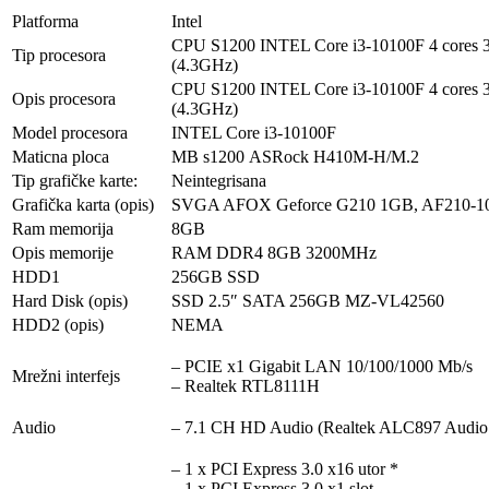
Platforma
Intel
CPU S1200 INTEL Core i3-10100F 4 cores
Tip procesora
(4.3GHz)
CPU S1200 INTEL Core i3-10100F 4 cores
Opis procesora
(4.3GHz)
Model procesora
INTEL Core i3-10100F
Maticna ploca
MB s1200 ASRock H410M-H/M.2
Tip grafičke karte:
Neintegrisana
Grafička karta (opis)
SVGA AFOX Geforce G210 1GB, AF210-1
Ram memorija
8GB
Opis memorije
RAM DDR4 8GB 3200MHz
HDD1
256GB SSD
Hard Disk (opis)
SSD 2.5″ SATA 256GB MZ-VL42560
HDD2 (opis)
NEMA
– PCIE x1 Gigabit LAN 10/100/1000 Mb/s
Mrežni interfejs
– Realtek RTL8111H
Audio
– 7.1 CH HD Audio (Realtek ALC897 Audio
– 1 x PCI Express 3.0 x16 utor *
– 1 x PCI Express 3.0 x1 slot