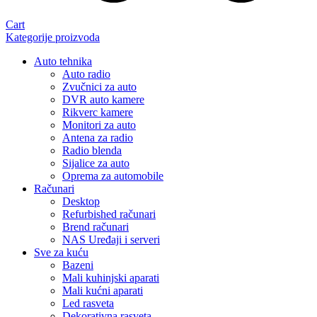
Cart
Kategorije proizvoda
Auto tehnika
Auto radio
Zvučnici za auto
DVR auto kamere
Rikverc kamere
Monitori za auto
Antena za radio
Radio blenda
Sijalice za auto
Oprema za automobile
Računari
Desktop
Refurbished računari
Brend računari
NAS Uređaji i serveri
Sve za kuću
Bazeni
Mali kuhinjski aparati
Mali kućni aparati
Led rasveta
Dekorativna rasveta