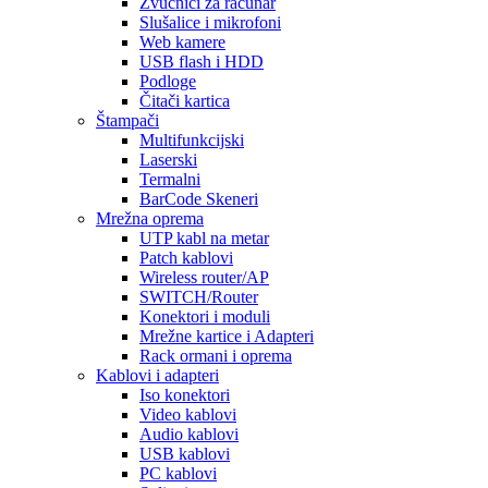
Zvučnici za računar
Slušalice i mikrofoni
Web kamere
USB flash i HDD
Podloge
Čitači kartica
Štampači
Multifunkcijski
Laserski
Termalni
BarCode Skeneri
Mrežna oprema
UTP kabl na metar
Patch kablovi
Wireless router/AP
SWITCH/Router
Konektori i moduli
Mrežne kartice i Adapteri
Rack ormani i oprema
Kablovi i adapteri
Iso konektori
Video kablovi
Audio kablovi
USB kablovi
PC kablovi