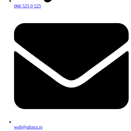
066 525 0 525
web@uforce.rs