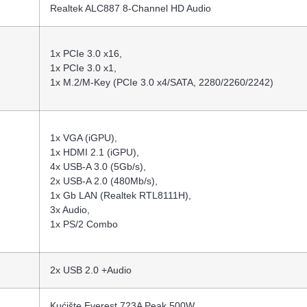
Realtek ALC887 8-Channel HD Audio
1x PCIe 3.0 x16,
1x PCIe 3.0 x1,
1x M.2/​M-Key (PCIe 3.0 x4/​SATA, 2280/​2260/​2242)
1x VGA (iGPU),
1x HDMI 2.1 (iGPU),
4x USB-A 3.0 (5Gb/​s),
2x USB-A 2.0 (480Mb/​s),
1x Gb LAN (Realtek RTL8111H),
3x Audio,
1x PS/​2 Combo
2x USB 2.0 +Audio
Kućište Everest 723A Peak 500W