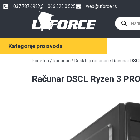
037 787 698
066 525 0 525
web@uforce.rs
Kategorije proizvoda
Početna
/
Računari
/
Desktop računari
/ Računar DSC
Računar DSCL Ryzen 3 PR