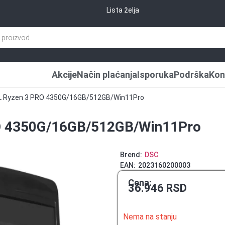
Lista želja
Akcije
Način plaćanja
Isporuka
Podrška
Kon
L Ryzen 3 PRO 4350G/16GB/512GB/Win11Pro
O 4350G/16GB/512GB/Win11Pro
Brend:
DSC
EAN:
2023160200003
Cena:
36.946
RSD
Nema na stanju