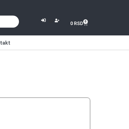
or
0
0
RSD
takt